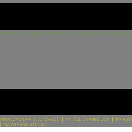
SAMOSPRÁVA
OBECNÝ ÚRAD
ÚRADNÁ TABUĽA
DOKU
MOJA ZÁZRIVÁ
ATRAKCIE
VYSŤAHOVANIE USA
PAMÄT
NAJSTARŠIE RODINY