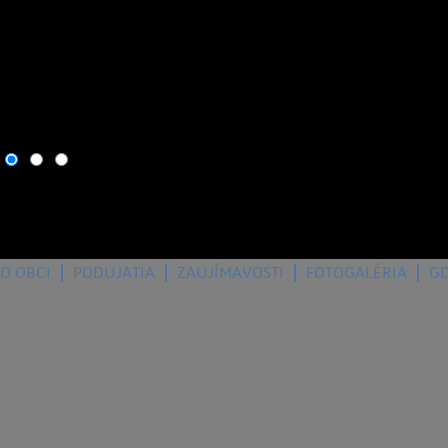
7. august 2026
, dnes osla
O OBCI
PODUJATIA
ZAUJÍMAVOSTI
FOTOGALÉRIA
G