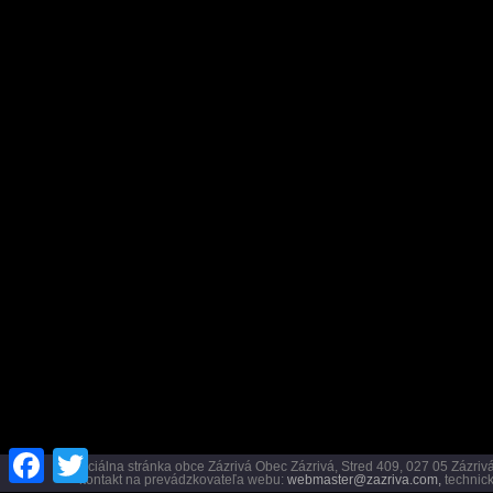
Facebook
Twitter
Oficiálna stránka obce Zázrivá Obec Zázrivá, Stred 409, 027 05 Záz
kontakt na prevádzkovateľa webu:
webmaster@zazriva.com,
technick