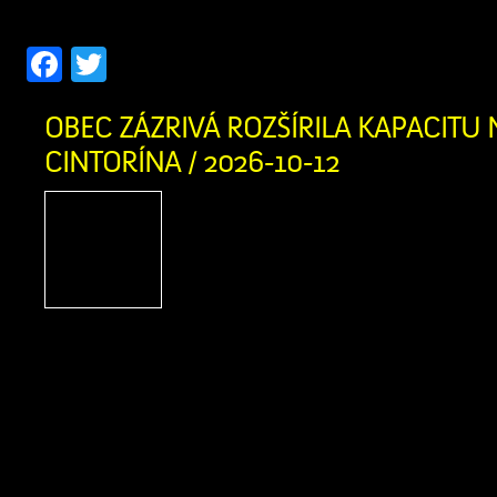
Facebook
Twitter
OBEC ZÁZRIVÁ ROZŠÍRILA KAPACITU
CINTORÍNA / 2026-10-12
V prvej fáze pribudlo prib
hrobovým miestam 
infraštruktúra Náš domov
prítomnosti a budúcnosti, 
tým, ktorí tu žili pred nami Obec Z
dokončila prvú fázu rozšírenia kapa
miest na novom cintoríne. Pre našich 
pripravili približne 150 nových hrobovýc