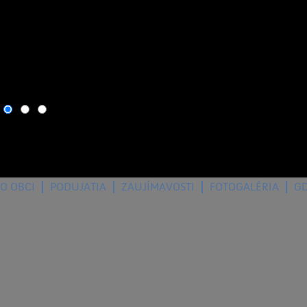
9. august 2026
, dnes osla
O OBCI
PODUJATIA
ZAUJÍMAVOSTI
FOTOGALÉRIA
G