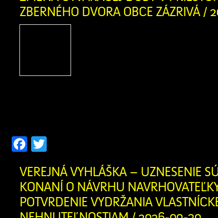
ZBERNÉHO DVORA OBCE ZÁZRIVÁ / 2
Obec Zázrivá oznamuje zm
doby v priestoroch Zbern
Zázrivá Zodpovedná oso
Kitaš – 0940 775 635 Otv
Pondelok 08:30 – 16:30 Str
16:30 Sobota 08:30 – 16:30
Facebook
Twitter
VEREJNÁ VYHLÁŠKA – UZNESENIE S
KONANÍ O NÁVRHU NAVRHOVATEĽK
POTVRDENIE VYDRŽANIA VLASTNÍCK
NEHNUTEĽNOSTIAM / 2026-09-30