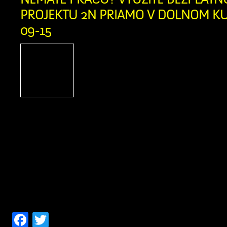
PROJEKTU 2N PRIAMO V DOLNOM KUB
09-15
Ak momentálne nie s
nepracujete a nie ste ev
úrade práce, dávame vám 
skvelú príležitosť, ako re
kariéru. Humanitárna organizácia A
spúšťa v našom okrese Projekt 2N, kto
na pomoc ľuďom pri hľadaní novýc
možností. Táto bezplatná pomoc j
všetkých ľudí vo […]
Facebook
Twitter