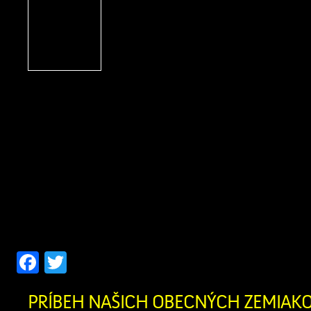
S hrdosťou vám oznamuj
obec Zázrivá bola úspešn
ekologickom projek
„Dovybavenie zberného 
Zázrivá“. Vďaka schválenému n
finančnému príspevku z Programu 
výške 212 022,04 € (pričom celko
výdavky projektu dosiahli 230 458,
potreby obce obstarali modernú komun
Do nášho technického […]
Facebook
Twitter
PRÍBEH NAŠICH OBECNÝCH ZEMIAK