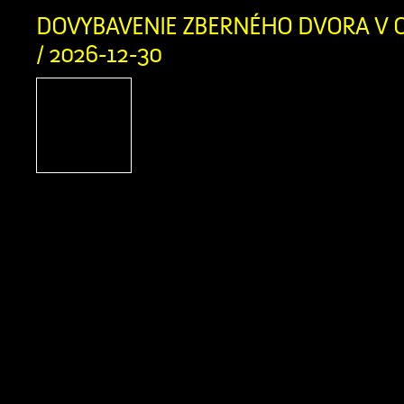
DOVYBAVENIE ZBERNÉHO DVORA V O
/ 2026-12-30
PROJEKT Dovybavenie zb
v obci Zázrivá Názov pro
Slovensko 2021-2027 Mies
projektu: Obec Zázrivá T
aktivity projektu: od 5/2025 do 8/202
oprávnených výdavkov: 230 458,
spolufinancovania zo zdrojov EÚ a 
nenávratného finančného príspevku:
Výška spolufinancovania z vlast
prijímateľa: 18 436,70 € […]