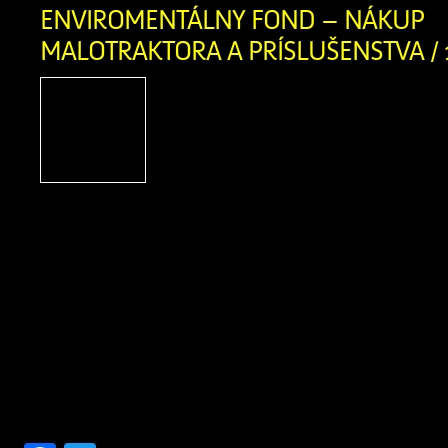
ENVIROMENTÁLNY FOND – NÁKUP
MALOTRAKTORA A PRÍSLUŠENSTVA / 
Názov projektu: Nákup m
príslušenstva Názov pr
Zázrivá Výška poskytnute
723,00 EUR Rok poskytn
2024 Popis projektu: v rámci projektu
nákup malotraktora s mulčovač
závesom s príslušenstvom (mulčovací k
malotraktor, rozmetadlo, snežný 
projektu bolo vyriešiť problém so z
triedeného odpadu z úzkych uličiek v o