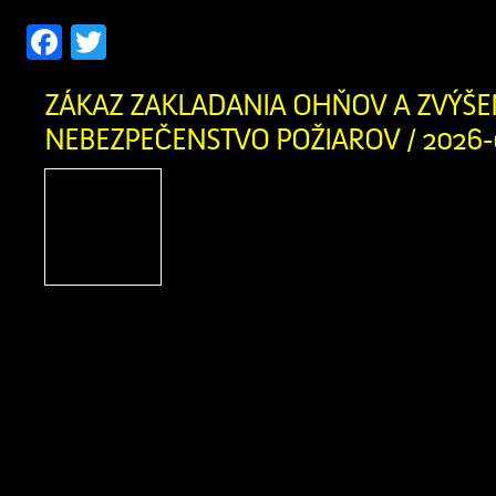
Facebook
Twitter
ZÁKAZ ZAKLADANIA OHŇOV A ZVÝŠE
NEBEZPEČENSTVO POŽIAROV / 2026-
Obyvatelia a návštevníci
obce, príroda v našom cho
Orave je v týchto dňoc
suchá. Okresné riaditeľst
záchranného zboru v Dolnom Kubíne 
vyhlásilo pre územie okresov Dolný Ku
Čas zvýšeného nebezpečenstva vzniku 
platí od 3. augusta 2026 od 12:00 hod. 