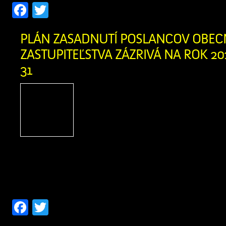
Facebook
Twitter
PLÁN ZASADNUTÍ POSLANCOV OBE
ZASTUPITEĽSTVA ZÁZRIVÁ NA ROK 202
31
Plán zasadnutí poslan
zastupiteľstva Zázrivá
Pracovné stretnutia pos
zastupiteľstvá 05. 03. 20
04. 06. 2026 18. 06. 2026 03. 09. 202
03. 12. 2026 17. 12. 2026
Facebook
Twitter