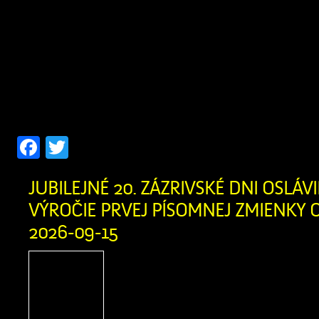
dňa 24.07.2026 o výrub drevín rastúc
parc. č. C-KN 2564/7 v k.ú. Zázrivá, 
že v prípade záujmu zúčastniť sa k
82 ods. 7 zákona č. 543/2002 Z.z. o o
[…]
Facebook
Twitter
JUBILEJNÉ 20. ZÁZRIVSKÉ DNI OSLÁVIL
VÝROČIE PRVEJ PÍSOMNEJ ZMIENKY O
2026-09-15
Zázrivské dni sú srdcom
spoločenského života v n
oslavou bohatých tradícií