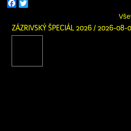
Facebook
Twitter
Vše
ZÁZRIVSKÝ ŠPECIÁL 2026 / 2026-08-
Zázrivský Špeciál 2026
adrenalínu, terénnych voz
zábavy na Pasekách
obyvateľov Zázrivej
motoristického športu a návštevníkov
obce srdečne zujeme na nadchádzaj
Špeciál 2026! Už v sobotu 8. augusta
augusta 2026 sa v Športovom areáli 
stretnú najlepšie terénne vozidlá a ich 