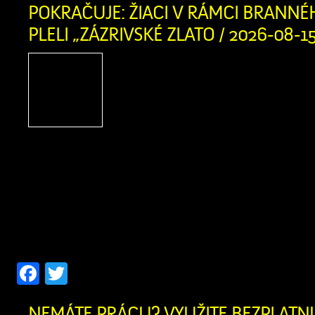
POKRAČUJE: ŽIACI V RÁMCI BRANNÉ
PLELI „ZÁZRIVSKÉ ZLATO / 2026-08-1
Čo si na jar zasadíš,
pozbieras! Týmto tradi
heslom sa dnes riadilo 75 
7. ročníka Základnej ško
školou v Zázrivej. V rámci brannéh
namiesto teórie pustili v spolupráci
(starosta Mních a p. Kitaš) do pocti
aktivity a na obecných […]
Facebook
Twitter
NEMÁTE PRÁCU? VYUŽITE BEZPLAT