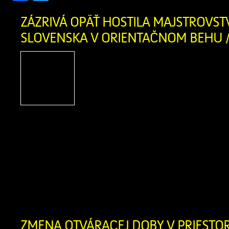
ZÁZRIVÁ OPÄŤ HOSTILA MAJSTROVST
SLOVENSKA V ORIENTAČNOM BEHU /
Po troch rokoch sa v naše
Zázrivá opäť uskutočn
športové podujatie – 
Slovenska v orientač
strednej trati a Majstrovstvá Slovensk
behu štafiet. Súťaže sa konali počas ví
mája 2026. V sobotu si pretekári z
individuálnych pretekoch na strednej tra
[…]
ZMENA OTVÁRACEJ DOBY V PRIEST