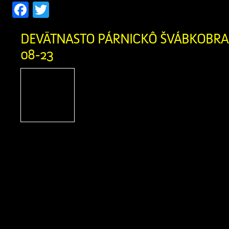
Facebook
Twitter
DEVÄTNASTO PÁRNICKÔ ŠVÁBKOBRAŇ
08-23
Podporte Zázrivcov na
Párnického Švábkobraňa
Párnica, Miestne kultúrn
Párnici a Žilinský samosp
srdečne pozývajú na tradičné podujati
Švábkobraňá, ktoré sa uskutoční počas
23. augusta 2026 v Športovom areáli v
vás bohatý kultúrny program, remes
špeciality. Sme nesmierne hrdí, […]