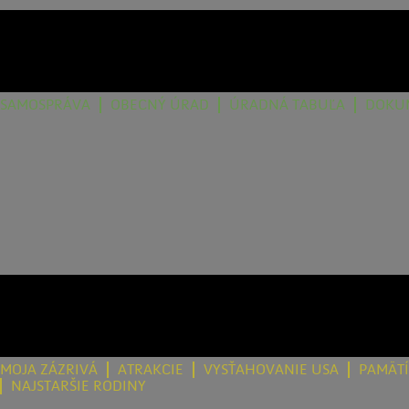
SAMOSPRÁVA
OBECNÝ ÚRAD
ÚRADNÁ TABUĽA
DOKU
MOJA ZÁZRIVÁ
ATRAKCIE
VYSŤAHOVANIE USA
PAMÄT
NAJSTARŠIE RODINY