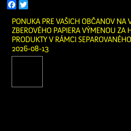
Facebook
Twitter
PONUKA PRE VAŠICH OBČANOV NA 
ZBEROVÉHO PAPIERA VÝMENOU ZA H
PRODUKTY V RÁMCI SEPAROVANÉHO 
2026-08-13
Firma Ľupčianka ,s.
pravidelný výkup papiera
bežný papier z domácnosti
noviny, kancelársky papi
letáky, knihy bez tvrdej väzby zviaza
v kartónovej krabici alebo igelitke
obsahovať kartón, lepenku, umelé hmot
a iné nečistoty. Výkupná cena: