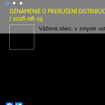
OZNÁMENIE O PRERUŠENÍ DISTRIBÚC
/ 2026-08-19
Vážená obec, v zmysle us
odsek 2 písm. t) zákona č
o energetike a o zmen
niektorých zákonov v pla
oznamujeme, že v termíne od: 19.08
do: 19.08.2026 15:30:00, bude v
prerušená distribúcia elektriny z dôv
prác na zariadeniach distribu
prevádzkovateľa distribučnej […]