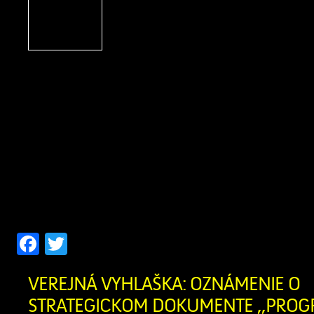
POBYTU Ohlasovňa poby
ods. 1 písm. f) zákona č. 2
hlásení pobytu občano
republiky a registri obyvateľov Slovens
znení neskorších predpisov, zrušil
občanovidňom 29.07.2026 Žofia Za
narodenia 07.04.1956 (meno, priez
narodenia občana, ktorému bol trvalý 
[…]
Facebook
Twitter
VEREJNÁ VYHLAŠKA: OZNÁMENIE O
STRATEGICKOM DOKUMENTE ,,PRO