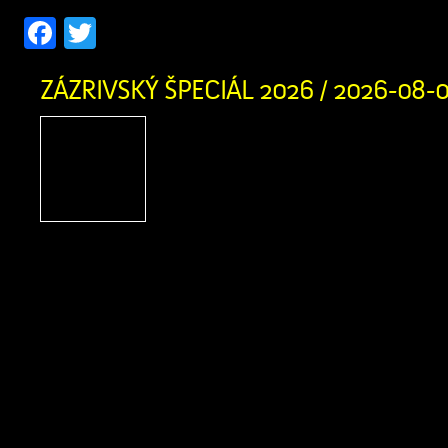
Facebook
Twitter
ZÁZRIVSKÝ ŠPECIÁL 2026 / 2026-08-
Zázrivský Špeciál 2026
adrenalínu, terénnych voz
zábavy na Pasekách
obyvateľov Zázrivej
motoristického športu a návštevníkov
obce srdečne zujeme na nadchádzaj
Špeciál 2026! Už v sobotu 8. augusta
augusta 2026 sa v Športovom areáli 
stretnú najlepšie terénne vozidlá a ich 