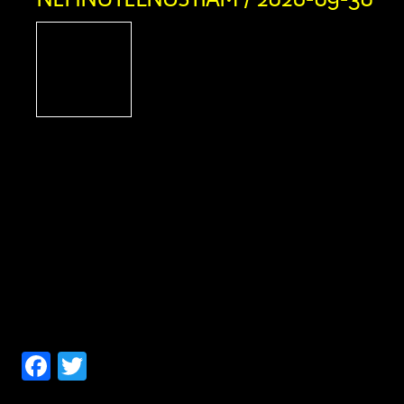
UZNESENIE Okresný súd
právnej veci navrhova
Žúborová, rod. Kloster
03.08.1946, s trvalým po
Stred 293, právne zastúpená: Mgr.
advokát, so sídlom Bratislava, Po
ďalších účastníkov: 1/ Viktória Ž
Matúšová, nar. 05.09.1952, s trv
Zázrivá, Stred 307 (dedička po Žofii M
Prachárovej, nar. 04.10.1919, […]
Facebook
Twitter