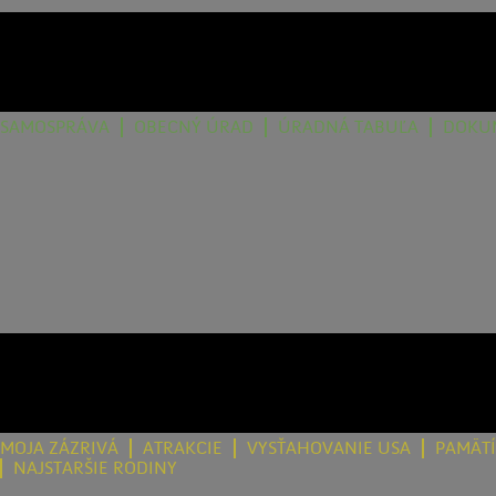
SAMOSPRÁVA
OBECNÝ ÚRAD
ÚRADNÁ TABUĽA
DOKU
MOJA ZÁZRIVÁ
ATRAKCIE
VYSŤAHOVANIE USA
PAMÄT
NAJSTARŠIE RODINY