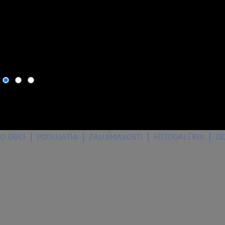
6. august 2026
, dnes osla
O OBCI
PODUJATIA
ZAUJÍMAVOSTI
FOTOGALÉRIA
G