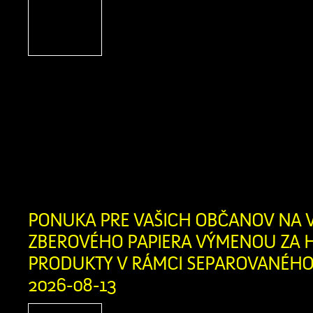
adrenalínu, terénnych voz
zábavy na Pasekách
obyvateľov Zázrivej
motoristického športu a návštevníkov
obce srdečne zujeme na nadchádzaj
Špeciál 2026! Už v sobotu 8. augusta
augusta 2026 sa v Športovom areáli 
stretnú najlepšie terénne vozidlá a ich 
PONUKA PRE VAŠICH OBČANOV NA 
ZBEROVÉHO PAPIERA VÝMENOU ZA H
PRODUKTY V RÁMCI SEPAROVANÉHO 
2026-08-13