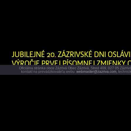
parc. č. C-KN 2564/7 v k.ú. Zázrivá, 
že v prípade záujmu zúčastniť sa k
82 ods. 7 zákona č. 543/2002 Z.z. o o
[…]
JUBILEJNÉ 20. ZÁZRIVSKÉ DNI OSLÁVIL
VÝROČIE PRVEJ PÍSOMNEJ ZMIENKY O
Oficiálna stránka obce Zázrivá Obec Zázrivá, Stred 409, 027 05 Záz
2026-09-15
kontakt na prevádzkovateľa webu:
webmaster@zazriva.com,
technick
Zázrivské dni sú srdcom
spoločenského života v n
oslavou bohatých tradícií
remesiel, neopakovateľn
folklóru a vylepšenej susedskej