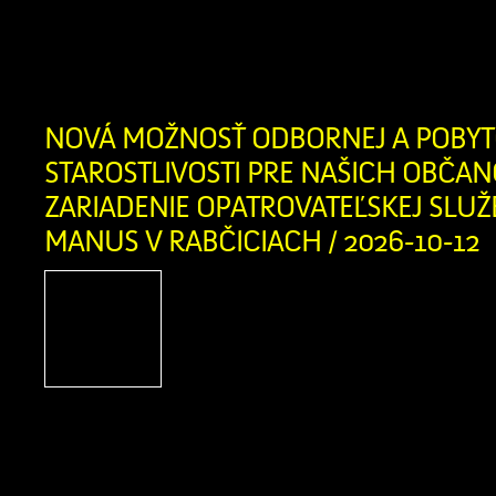
vyhlásilo pre územie okresov Dolný Ku
Čas zvýšeného nebezpečenstva vzniku 
platí od 3. augusta 2026 od 12:00 hod. 
NOVÁ MOŽNOSŤ ODBORNEJ A POBYT
STAROSTLIVOSTI PRE NAŠICH OBČAN
ZARIADENIE OPATROVATEĽSKEJ SLUŽ
MANUS V RABČICIACH / 2026-10-12
Vážení obyvatelia Zázrivej,
našich blízkych, ktorí sa o
životnej či zdravotnej situác
rodinu tou najdôležitej
najcitlivejšou úlohou. Informujem
novootvorenom Zariadení opatrovat