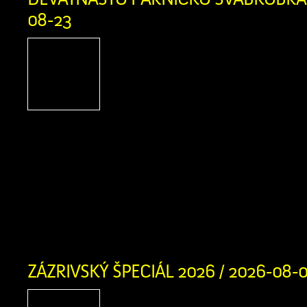
08-23
Podporte Zázrivcov na
Párnického Švábkobraňa
Párnica, Miestne kultúrn
Párnici a Žilinský samosp
srdečne pozývajú na tradičné podujati
Švábkobraňá, ktoré sa uskutoční počas
23. augusta 2026 v Športovom areáli v
vás bohatý kultúrny program, remes
špeciality. Sme nesmierne hrdí, […]
ZÁZRIVSKÝ ŠPECIÁL 2026 / 2026-08-
Zázrivský Špeciál 2026