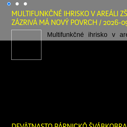
MULTIFUNKČNÉ IHRISKO V AREÁLI ZŠ
ZÁZRIVÁ MÁ NOVÝ POVRCH / 2026-0
Multifunkčné ihrisko v a
Zázrivá má nový povrch: 
našich detí a mládeže je pr
Investícia do zdravi
bezpečnosti našich detí! Obec Zázriv
kompletnú výmenu umelej trávy na 
ihrisku v areáli Základnej školy s ma
Zázrivá. Starý povrch, ktorý po rokoc
používania doslúžil, […]
DEVÄTNASTO PÁRNICKÔ ŠVÁBKOBRAŇ