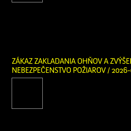
prítomnosti a budúcnosti, 
tým, ktorí tu žili pred nami Obec Z
dokončila prvú fázu rozšírenia kapa
miest na novom cintoríne. Pre našich 
pripravili približne 150 nových hrobovýc
ZÁKAZ ZAKLADANIA OHŇOV A ZVÝŠE
NEBEZPEČENSTVO POŽIAROV / 2026-
Obyvatelia a návštevníci
obce, príroda v našom cho
Orave je v týchto dňoc
suchá. Okresné riaditeľst
záchranného zboru v Dolnom Kubíne 