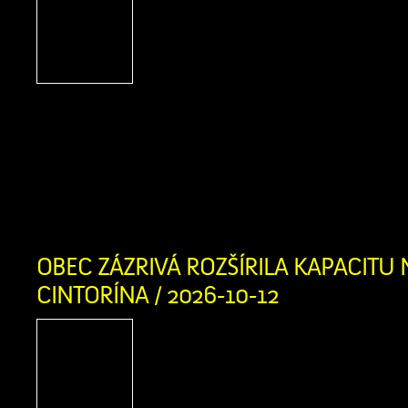
Firma Ľupčianka ,s.
pravidelný výkup papiera
bežný papier z domácnosti
noviny, kancelársky papi
letáky, knihy bez tvrdej väzby zviaza
v kartónovej krabici alebo igelitke
obsahovať kartón, lepenku, umelé hmot
a iné nečistoty. Výkupná cena:
OBEC ZÁZRIVÁ ROZŠÍRILA KAPACITU
CINTORÍNA / 2026-10-12
V prvej fáze pribudlo prib
hrobovým miestam 
infraštruktúra Náš domov