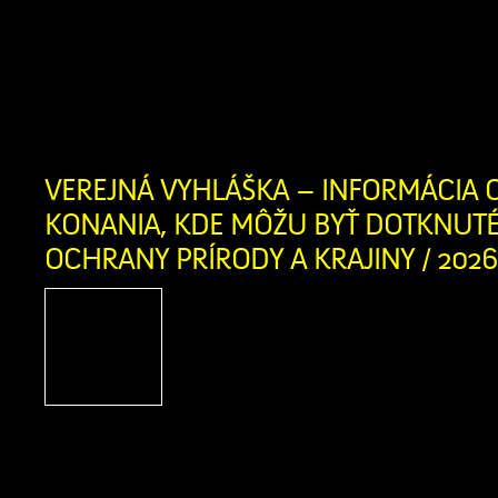
(ZOS) SANATIO MANUS v susedných
ktoré ponúka svoje služby aj pre ob
oravského regiónu. Zariadenie posky
pobytovú sociálnu […]
VEREJNÁ VYHLÁŠKA – INFORMÁCIA O
KONANIA, KDE MÔŽU BYŤ DOTKNUT
OCHRANY PRÍRODY A KRAJINY / 2026
Vec: Informácia o začatí
môžu byť dotknuté zá
prírody a krajiny Ob
na základe žiadosti žiada
Fedorová, trvale bytom Grúne 10, 027 
dňa 24.07.2026 o výrub drevín rastúc