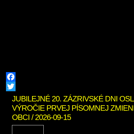
na základe žiadosti žiada
Fedorová, trvale bytom Grúne 10, 027 
dňa 24.07.2026 o výrub drevín rastúc
parc. č. C-KN 2564/7 v k.ú. Zázrivá, 
že v prípade záujmu zúčastniť sa k
82 ods. 7 zákona č. 543/2002 Z.z. o o
[…]
Facebook
Twitter
JUBILEJNÉ 20. ZÁZRIVSKÉ DNI OSLÁ
VÝROČIE PRVEJ PÍSOMNEJ ZMIEN
OBCI / 2026-09-15
Zázrivské dni sú srdcom