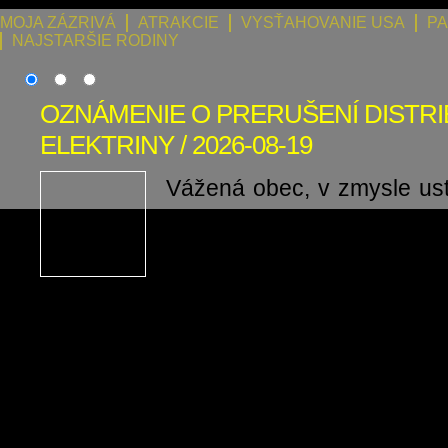
MOJA ZÁZRIVÁ
ATRAKCIE
VYSŤAHOVANIE USA
PA
NAJSTARŠIE RODINY
OZNÁMENIE O PRERUŠENÍ DISTRI
ELEKTRINY / 2026-08-19
Vážená obec, v zmysle us
odsek 2 písm. t) zákona č
o energetike a o zmen
niektorých zákonov v pla
oznamujeme, že v termíne od: 19.08
do: 19.08.2026 15:30:00, bude v
prerušená distribúcia elektriny z dôv
prác na zariadeniach distribu