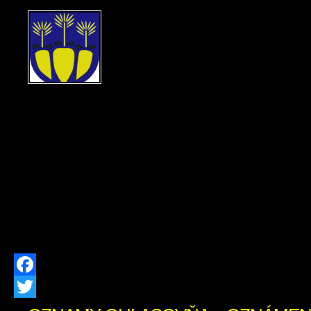
OZNÁMENIE O ZRUŠEN
POBYTU Ohlasovňa poby
ods. 1 písm. f) zákona č. 2
hlásení pobytu občano
republiky a registri obyvateľov Slovens
znení neskorších predpisov, zrušil
občanovidňom 29.07.2026 Milan 
narodenia 30.12.1983 (meno, priez
narodenia občana, ktorému bol trvalý 
[…]
Facebook
Twitter