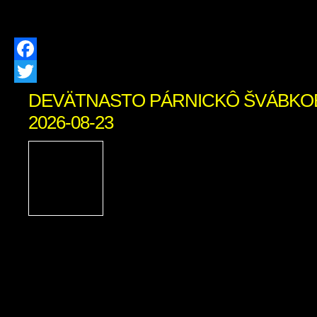
používania doslúžil, […]
Facebook
Twitter
DEVÄTNASTO PÁRNICKÔ ŠVÁBKO
2026-08-23
Podporte Zázrivcov na
Párnického Švábkobraňa
Párnica, Miestne kultúrn
Párnici a Žilinský samosp
srdečne pozývajú na tradičné podujati
Švábkobraňá, ktoré sa uskutoční počas
23. augusta 2026 v Športovom areáli v