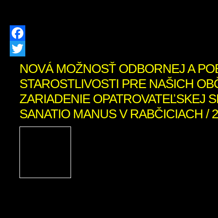
platí od 3. augusta 2026 od 12:00 hod. 
Facebook
Twitter
NOVÁ MOŽNOSŤ ODBORNEJ A PO
STAROSTLIVOSTI PRE NAŠICH OB
ZARIADENIE OPATROVATEĽSKEJ 
SANATIO MANUS V RABČICIACH / 2
Vážení obyvatelia Zázrivej,
našich blízkych, ktorí sa o
životnej či zdravotnej situác
rodinu tou najdôležitej
najcitlivejšou úlohou. Informujem
novootvorenom Zariadení opatrovat