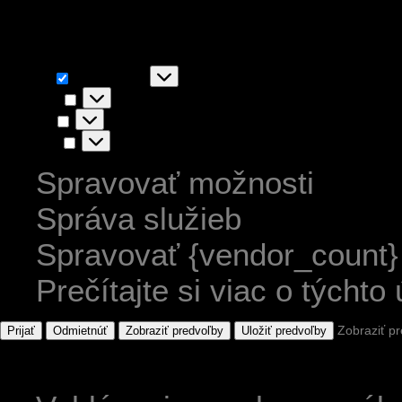
akceptovaním súhlasíte s ic
Funkčné
Funkčné
Vždy aktívny
Predvoľby
Predvoľby
Štatistiky
Štatistiky
Marketing
Marketing
Spravovať možnosti
Správa služieb
Spravovať {vendor_count}
Prečítajte si viac o týchto
Zobraziť p
Prijať
Odmietnúť
Zobraziť predvoľby
Uložiť predvoľby