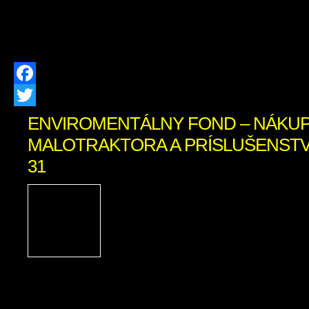
04. 06. 2026 18. 06. 2026 03. 09. 202
03. 12. 2026 17. 12. 2026
Facebook
Twitter
ENVIROMENTÁLNY FOND – NÁKU
MALOTRAKTORA A PRÍSLUŠENSTVA 
31
Názov projektu: Nákup m
príslušenstva Názov pr
Zázrivá Výška poskytnute
723,00 EUR Rok poskytn
2024 Popis projektu: v rámci projektu