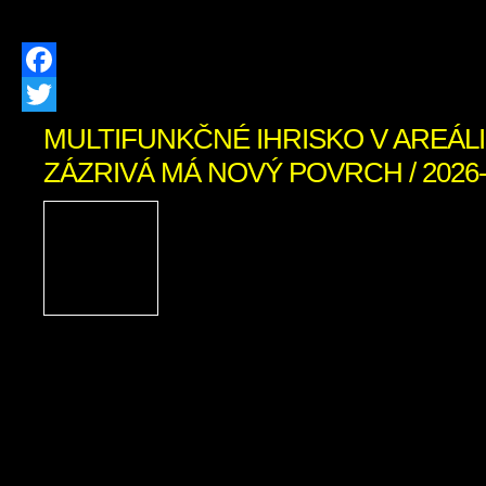
prevádzkovateľa distribučnej […]
Facebook
Twitter
MULTIFUNKČNÉ IHRISKO V AREÁLI
ZÁZRIVÁ MÁ NOVÝ POVRCH / 2026-
Multifunkčné ihrisko v a
Zázrivá má nový povrch: 
našich detí a mládeže je pr
Investícia do zdravi
bezpečnosti našich detí! Obec Zázriv
kompletnú výmenu umelej trávy na 
ihrisku v areáli Základnej školy s ma
Zázrivá. Starý povrch, ktorý po rokoc