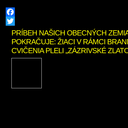
Facebook
Twitter
PRÍBEH NAŠICH OBECNÝCH ZEMI
POKRAČUJE: ŽIACI V RÁMCI BRA
CVIČENIA PLELI „ZÁZRIVSKÉ ZLATO 
Čo si na jar zasadíš,
pozbieras! Týmto tradi
heslom sa dnes riadilo 75 
7. ročníka Základnej ško
školou v Zázrivej. V rámci brannéh
namiesto teórie pustili v spolupráci
(starosta Mních a p. Kitaš) do pocti