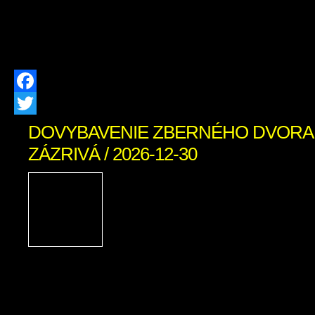
katastri obce pohybovať zvýšený počet
úlohou v tejto fáze je výhradne zamer
stavu pozemkov, čo slúži […]
Facebook
Twitter
DOVYBAVENIE ZBERNÉHO DVORA 
ZÁZRIVÁ / 2026-12-30
PROJEKT Dovybavenie zb
v obci Zázrivá Názov pro
Slovensko 2021-2027 Mies
projektu: Obec Zázrivá T
aktivity projektu: od 5/2025 do 8/202
oprávnených výdavkov: 230 458,