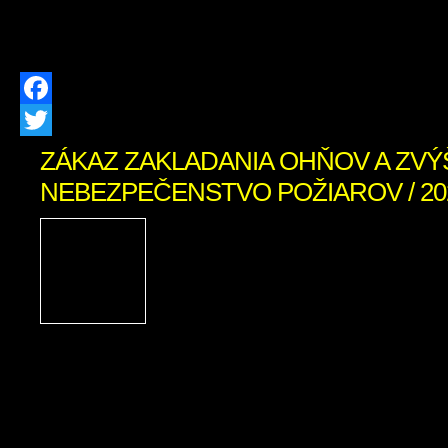
miest na novom cintoríne. Pre našich 
pripravili približne 150 nových hrobovýc
Facebook
Twitter
ZÁKAZ ZAKLADANIA OHŇOV A ZV
NEBEZPEČENSTVO POŽIAROV / 202
Obyvatelia a návštevníci
obce, príroda v našom cho
Orave je v týchto dňoc
suchá. Okresné riaditeľst
záchranného zboru v Dolnom Kubíne 
vyhlásilo pre územie okresov Dolný Ku
Čas zvýšeného nebezpečenstva vzniku 