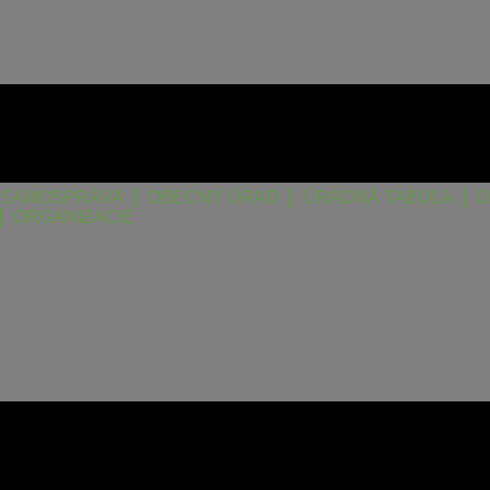
SAMOSPRÁVA
OBECNÝ ÚRAD
ÚRADNÁ TABUĽA
D
ORGANIZÁCIE