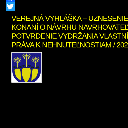
Facebook
Twitter
VEREJNÁ VYHLÁŠKA – UZNESENIE
KONANÍ O NÁVRHU NAVRHOVATEĽ
POTVRDENIE VYDRŽANIA VLASTN
PRÁVA K NEHNUTEĽNOSTIAM / 2026
UZNESENIE Okresný súd
právnej veci navrhova
Žúborová, rod. Kloster
03.08.1946, s trvalým po
Stred 293, právne zastúpená: Mgr.
advokát, so sídlom Bratislava, Po
ďalších účastníkov: 1/ Viktória Ž
Matúšová, nar. 05.09.1952, s trv