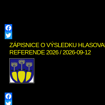
vplyvov na životné prostredie a o zm
niektorých zákonov v znení neskorš
(ďalej len […]
Facebook
Twitter
ZÁPISNICE O VÝSLEDKU HLASOVA
REFERENDE 2026 / 2026-09-12
Zápisnica o výsledku 
Referende 2026 okr. č. 1 
o výsledku hlasovania v 
okr. č. 2 v PDF
Facebook