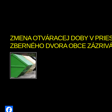
mája 2026. V sobotu si pretekári z
individuálnych pretekoch na strednej tra
[…]
ZMENA OTVÁRACEJ DOBY V PRI
ZBERNÉHO DVORA OBCE ZÁZRIVÁ /
Obec Zázrivá oznamuje zm
doby v priestoroch Zbern
Zázrivá Zodpovedná oso
Kitaš – 0940 775 635 Otv
Pondelok 08:30 – 16:30 Str
16:30 Sobota 08:30 – 16:30