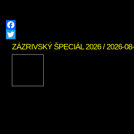
vás bohatý kultúrny program, remes
špeciality. Sme nesmierne hrdí, […]
Facebook
Twitter
ZÁZRIVSKÝ ŠPECIÁL 2026 / 2026-08
Zázrivský Špeciál 2026
adrenalínu, terénnych voz
zábavy na Pasekách
obyvateľov Zázrivej
motoristického športu a návštevníkov
obce srdečne zujeme na nadchádzaj
Špeciál 2026! Už v sobotu 8. augusta
augusta 2026 sa v Športovom areáli 