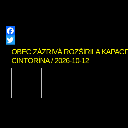
obsahovať kartón, lepenku, umelé hmot
a iné nečistoty. Výkupná cena:
Facebook
Twitter
OBEC ZÁZRIVÁ ROZŠÍRILA KAPAC
CINTORÍNA / 2026-10-12
V prvej fáze pribudlo prib
hrobovým miestam 
infraštruktúra Náš domov
prítomnosti a budúcnosti, 
tým, ktorí tu žili pred nami Obec Z
dokončila prvú fázu rozšírenia kapa