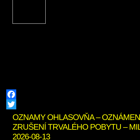
spoločenského života v n
oslavou bohatých tradícií
remesiel, neopakovateľn
folklóru a vylepšenej susedskej
Tohtoročný ročník bol však výnimočný
sme si jubilejné 20. výročie Zázrivskýc
významné 470. výročie od prvej píso
Zázrivej (1556 – 2026). V dňoch 24. […
Facebook
Twitter
OZNAMY OHLASOVŇA – OZNÁMEN
ZRUŠENÍ TRVALÉHO POBYTU – MIL
2026-08-13