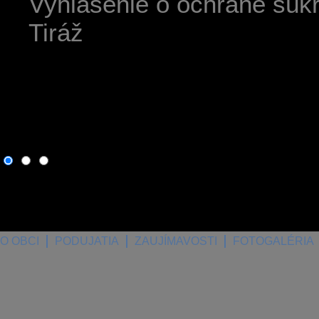
Vyhlásenie o ochrane súk
Tiráž
7. august 2026
, dnes osla
O OBCI
PODUJATIA
ZAUJÍMAVOSTI
FOTOGALÉRIA