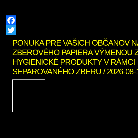
stretnú najlepšie terénne vozidlá a ich 
Facebook
Twitter
PONUKA PRE VAŠICH OBČANOV N
ZBEROVÉHO PAPIERA VÝMENOU 
HYGIENICKÉ PRODUKTY V RÁMCI
SEPAROVANÉHO ZBERU / 2026-08-
Firma Ľupčianka ,s.
pravidelný výkup papiera
bežný papier z domácnosti
noviny, kancelársky papi
letáky, knihy bez tvrdej väzby zviaza
v kartónovej krabici alebo igelitke