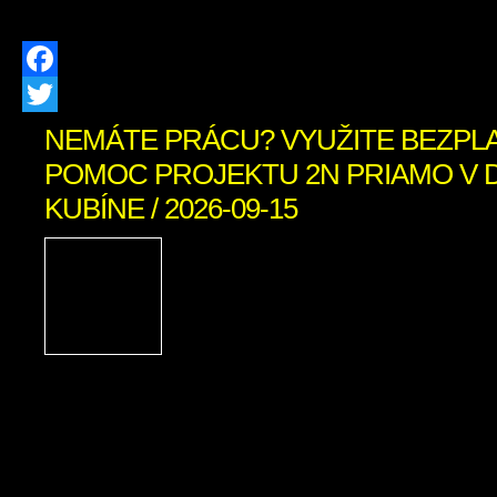
aktivity a na obecných […]
Facebook
Twitter
NEMÁTE PRÁCU? VYUŽITE BEZPL
POMOC PROJEKTU 2N PRIAMO V
KUBÍNE / 2026-09-15
Ak momentálne nie s
nepracujete a nie ste ev
úrade práce, dávame vám 
skvelú príležitosť, ako re
kariéru. Humanitárna organizácia A
spúšťa v našom okrese Projekt 2N, kto
na pomoc ľuďom pri hľadaní novýc