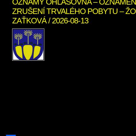
OZNAMY OHLASOVŇA – OZNÁMEN
ZRUŠENÍ TRVALÉHO POBYTU – ŽO
ZAŤKOVÁ / 2026-08-13
OZNÁMENIE O ZRUŠEN
POBYTU Ohlasovňa poby
ods. 1 písm. f) zákona č. 2
hlásení pobytu občano
republiky a registri obyvateľov Slovens
znení neskorších predpisov, zrušil
občanovidňom 29.07.2026 Žofia Za
narodenia 07.04.1956 (meno, priez
narodenia občana, ktorému bol trvalý 
[…]