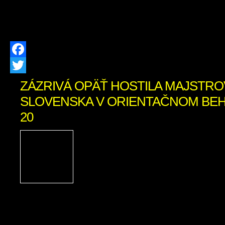
možností. Táto bezplatná pomoc j
všetkých ľudí vo […]
Facebook
Twitter
ZÁZRIVÁ OPÄŤ HOSTILA MAJSTR
SLOVENSKA V ORIENTAČNOM BEHU 
20
Po troch rokoch sa v naše
Zázrivá opäť uskutočn
športové podujatie – 
Slovenska v orientač
strednej trati a Majstrovstvá Slovensk
behu štafiet. Súťaže sa konali počas ví