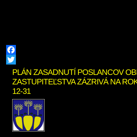
spolufinancovania zo zdrojov EÚ a 
nenávratného finančného príspevku:
Výška spolufinancovania z vlast
prijímateľa: 18 436,70 € […]
Facebook
Twitter
PLÁN ZASADNUTÍ POSLANCOV O
ZASTUPITEĽSTVA ZÁZRIVÁ NA ROK 2
12-31
Plán zasadnutí poslan
zastupiteľstva Zázrivá
Pracovné stretnutia pos
zastupiteľstvá 05. 03. 20