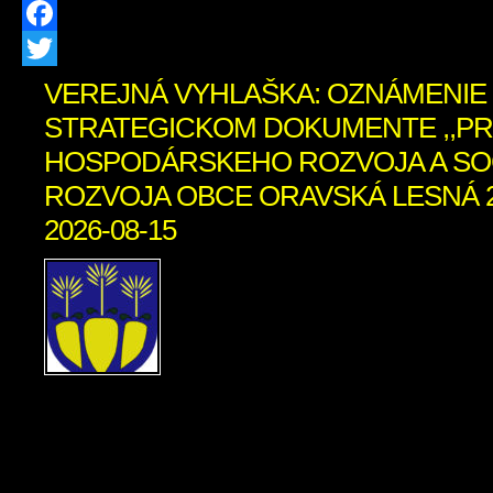
Facebook
Twitter
VEREJNÁ VYHLAŠKA: OZNÁMENIE
STRATEGICKOM DOKUMENTE ,,P
HOSPODÁRSKEHO ROZVOJA A SO
ROZVOJA OBCE ORAVSKÁ LESNÁ 202
2026-08-15
Obstarávateľ, Obec Or
Obecný úrad, Oravská Les
Oravská Lesná, IČO: 0031
dňa 13. 07. 2026 Okr
Námestovo, odboru starostlivosti o živ
podľa § 5 zákona č. 24/2006 Z. z. 