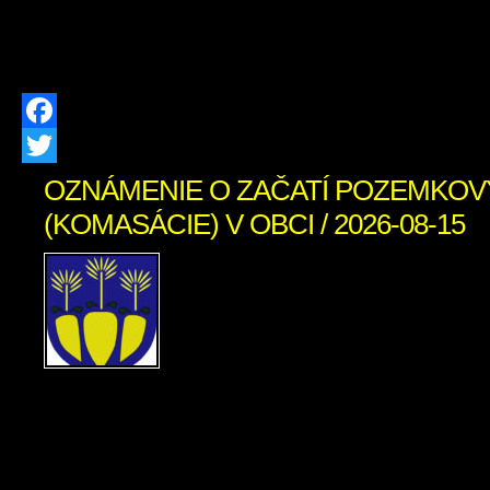
Zázrivá, Stred 307 (dedička po Žofii M
Prachárovej, nar. 04.10.1919, […]
Facebook
Twitter
OZNÁMENIE O ZAČATÍ POZEMKOV
(KOMASÁCIE) V OBCI / 2026-08-15
Vážení občania, oznamuj
našej obci sa začína
úpravy (tzv. komasácia).
prebieha v súlade s uzne
č. 593/2019 zo dňa 04.12.2019 a je 
pozemkov bezplatný. V tejto súvisl