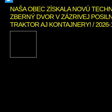
Twitter
NAŠA OBEC ZÍSKALA NOVÚ TECHN
ZBERNÝ DVOR V ZÁZRIVEJ POSIL
TRAKTOR AJ KONTAJNERY! / 2026-
S hrdosťou vám oznamuj
obec Zázrivá bola úspešn
ekologickom projek
„Dovybavenie zberného 
Zázrivá“. Vďaka schválenému n
finančnému príspevku z Programu 
výške 212 022,04 € (pričom celko
výdavky projektu dosiahli 230 458,
potreby obce obstarali modernú komun
Do nášho technického […]