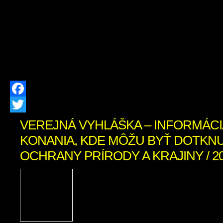
(ZOS) SANATIO MANUS v susedných
ktoré ponúka svoje služby aj pre ob
oravského regiónu. Zariadenie posky
pobytovú sociálnu […]
Facebook
Twitter
VEREJNÁ VYHLÁŠKA – INFORMÁCI
KONANIA, KDE MÔŽU BYŤ DOTKN
OCHRANY PRÍRODY A KRAJINY / 20
Vec: Informácia o začatí
môžu byť dotknuté zá
prírody a krajiny Ob