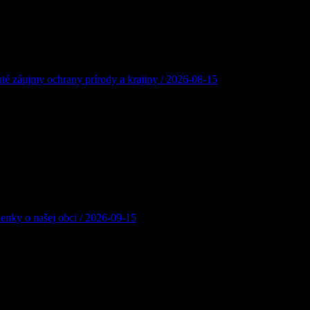
té záujmy ochrany prírody a krajiny / 2026-08-15
any prírody a krajiny Obec Zázrivá, na základe žiadosti žiadateľa: In
7 v k.ú. Zázrivá, Grúne oznamuje, že v prípade záujmu zúčastniť sa ko
mienky o našej obci / 2026-09-15
ci. Sú oslavou bohatých tradícií, majstrovských remesiel, neopakovate
é 20. výročie Zázrivských dní a zároveň významné 470. výročie od pr