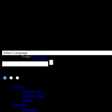
Powered by
Translate
8. august 2026
, dnes oslavuje meniny:
, zajtra:
Ľubomíra
O obci
História obce
Symboly obce
Poloha
Podujatia
Podujatia