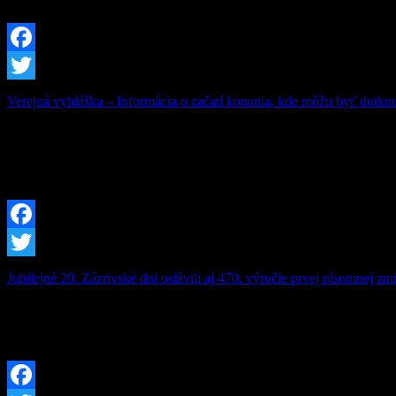
pobytovú sociálnu […]
Facebook
Twitter
Verejná vyhláška – Informácia o začatí konania, kde môžu byť dotknu
Vec: Informácia o začatí konania, kde môžu byť dotknuté záujmy ochr
24.07.2026 o výrub drevín rastúcich na pozemku parc. č. C-KN 2564/
[…]
Facebook
Twitter
Jubilejné 20. Zázrivské dni oslávili aj 470. výročie prvej písomnej z
Zázrivské dni sú srdcom kultúrneho a spoločenského života v našej ob
Tohtoročný ročník bol však výnimočný – pripomenuli sme si jubilejn