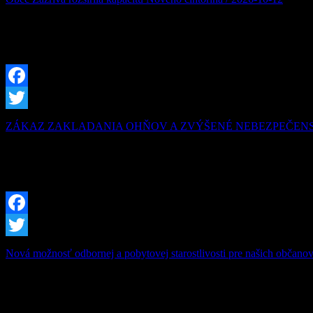
V prvej fáze pribudlo približne 150 novým hrobovým miestam aj modern
dokončila prvú fázu rozšírenia kapacity hrobových miest na novom ci
Facebook
Twitter
ZÁKAZ ZAKLADANIA OHŇOV A ZVÝŠENÉ NEBEZPEČENSTV
Obyvatelia a návštevníci našej krásnej obce, príroda v našom chotár
dôvodu vyhlásilo pre územie okresov Dolný Kubín a Tvrdošín Čas zvý
Facebook
Twitter
Nová možnosť odbornej a pobytovej starostlivosti pre našich obča
Vážení obyvatelia Zázrivej, starostlivosť o našich blízkych, ktorí sa o
o novootvorenom Zariadení opatrovateľskej služby (ZOS) SANATIO M