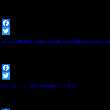
Vážená obec, v zmysle ustanovenia § 31 odsek 2 písm. t) zákona č. 
08:30:00 do: 19.08.2026 15:30:00, bude vo Vašej obci prerušená distr
Facebook
Twitter
Multifunkčné ihrisko v areáli ZŠ s MŠ Zázrivá má nový povrch / 20
Multifunkčné ihrisko v areáli ZŠ s MŠ Zázrivá má nový povrch: Podpor
kompletnú výmenu umelej trávy na multifunkčnom ihrisku v areáli Zák
Facebook
Twitter
Devätnasto Párnickô švábkobraňá / 2026-08-23
Podporte Zázrivcov na 19. ročníku Párnického Švábkobraňa Susedná ob
Švábkobraňá, ktoré sa uskutoční počas víkendu 22. – 23. augusta 2026