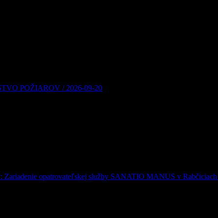
á infraštruktúra Náš domov nie je len o prítomnosti a budúcnosti, ale 
ntoríne. Pre našich obyvateľov sme pripravili približne 150 nových hr
O POŽIAROV / 2026-09-20
i i po celej Orave je v týchto dňoch mimoriadne suchá. Okresné riadit
šeného nebezpečenstva vzniku požiaru, ktorý platí od 3. augusta 202
nov: Zariadenie opatrovateľskej služby SANATIO MANUS v Rabčiciach
citli v náročnej životnej či zdravotnej situácii, je pre každú rodinu tou
ANUS v susedných Rabčiciach, ktoré ponúka svoje služby aj pre oby