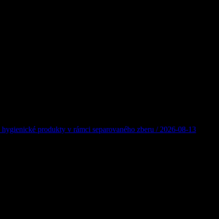
a dobrej zábavy na Pasekách! Všetkých obyvateľov Zázrivej, nadšencov
sta a v nedeľu 9. augusta 2026 sa v Športovom areáli Paseky Zázrivá st
hygienické produkty v rámci separovaného zberu / 2026-08-13
a bežný papier z domácnosti ako časopisy, noviny, kancelársky papier,
ón, lepenku, umelé hmoty, kovové časti a iné nečistoty. Výkupná 