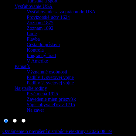
Turistika a šport
Vysťahovanie USA
Vysťahovanie sa za prácou do USA
Provizorské učty 1624
Zoznam 1875
Zoznam 1892
Lode
Plavba
Cesta do prístavu
Kontrola
Imigračný úrad
V Amerike
Pamätík
Významné osobnosti
Padlí v 1. svetovej vojne
Padlí v 2. svetovej vojne
Najstaršie rodiny
Prvé mená 1925
Zavedenie mien priezvísk
Súpis obyvateľov z 1715
Na záver
Oznámenie o prerušení distribúcie elektriny / 2026-08-19