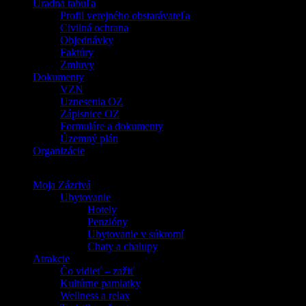
Úradná tabuľa
Profil verejného obstarávateľa
Civilná ochrana
Objednávky
Faktúry
Zmluvy
Dokumenty
VZN
Uznesenia OZ
Zápisnice OZ
Formuláre a dokumenty
Územný plán
Organizácie
Moja Zázrivá
Ubytovanie
Hotely
Penzióny
Ubytovanie v súkromí
Chaty a chalupy
Atrakcie
Čo vidieť – zažiť
Kultúrne pamiatky
Wellness a relax