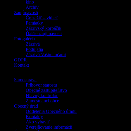
kino
Archív
Zaujímavosti
Čo zažiť – vidieť
Pamiatky
Zázrivský korbáčik
Ďalšie zaujímavosti
Fotogaléria
Zázrivá
Podujatia
Zázrivá Vašimi očami
GDPR
Kontakt
Samospráva
Príhovor starostu
Obecné zastupiteľstvo
Hlavný kontrolór
Zamestnanci obce
Obecný úrad
Oddelenia Obecného úradu
Kontakty
Ako vybaviť
Zverejňovanie informácií