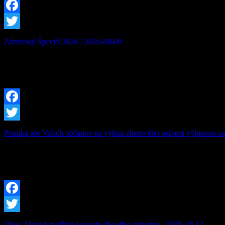
Facebook
Twitter
Zázrivský Špeciál 2026 / 2026-08-09
Zázrivský Špeciál 2026: Víkend plný adrenalínu, terénnych vozidiel 
zujeme na nadchádzajúci Zázrivský Špeciál 2026! Už v sobotu 8. augu
Facebook
Twitter
Ponuka pre Vašich občanov na výkup zberového papiera výmenou za 
Firma Ľupčianka ,s.r.o. ponúka pravidelný výkup papiera. Vykupuje s
kartónovej krabici alebo igelitke. Balíky nesmú obsahovať kart
Facebook
Twitter
Obec Zázrivá rozšírila kapacitu Nového cintorína / 2026-10-12