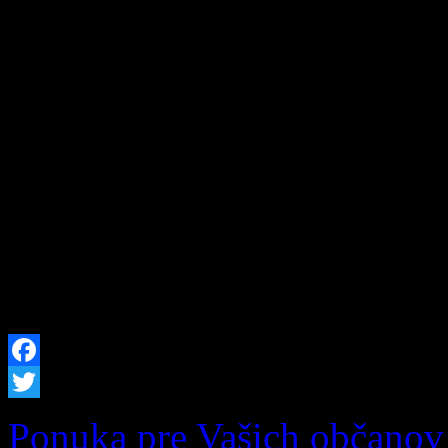
Zázrivský Špeciál 2026: Ví
vozidiel a dobrej zábavy n
Zázrivej, nadšencov motori
našej krásnej obce srdečne
Zázrivský Špeciál 2026! Už
9. augusta 2026 sa v Šport
stretnú najlepšie terénne vo
Facebook
Twitter
Ponuka pre Vašich občanov