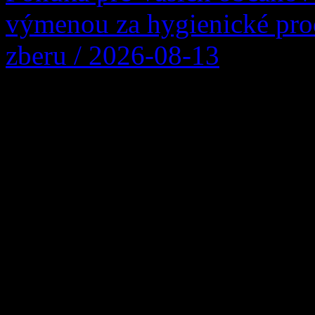
výmenou za hygienické pro
zberu / 2026-08-13
Firma Ľupčianka ,s.r.o. po
Vykupuje sa bežný papier z
noviny, kancelársky papier, 
väzby zviazaný špagátom ni
igelitke. Balíky nesmú obs
hmoty, kovové časti a i
[…]