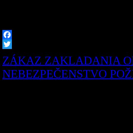
našich obyvateľov sme prip
hrobových miest, […]
Facebook
Twitter
ZÁKAZ ZAKLADANIA O
NEBEZPEČENSTVO POŽIA
Obyvatelia a návštevníci na
chotári i po celej Orave je
Okresné riaditeľstvo Hasič