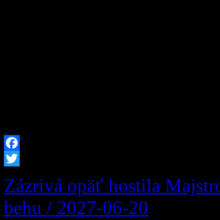
evidovaní ani na úrade prá
skvelú príležitosť, ako rešt
Humanitárna organizácia 
okrese Projekt 2N, ktorý j
hľadaní nových pracovných
je určená pre všetkých ľudí
Facebook
Twitter
Zázrivá opäť hostila Majst
behu / 2027-06-20