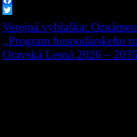
Facebook
Twitter
Verejná vyhlaška: Oznámen
,,Program hospodárskeho ro
Oravská Lesná 2026 – 2035
Obstarávateľ, Obec Oravsk
Lesná 291, 029 57 Oravská
dňa 13. 07. 2026 Okresném
starostlivosti o životné pro
24/2006 Z. z. o posudzovaní