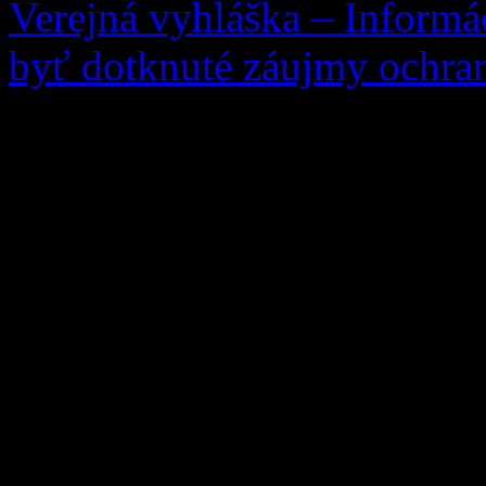
Verejná vyhláška – Informá
byť dotknuté záujmy ochran
Vec: Informácia o začatí k
záujmy ochrany prírody a k
žiadosti žiadateľa: Ing. An
10, 027 05 Zázrivá, zo dňa
rastúcich na pozemku parc.
Grúne oznamuje, že v prípa
podľa § 82 ods. 7 zákona č.