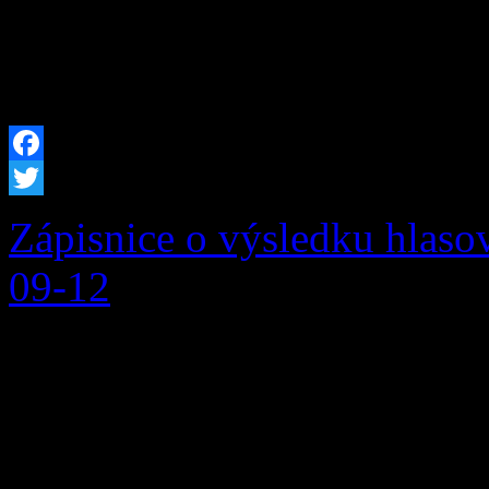
o zmene a doplnení niektor
predpisov (ďalej len […]
Facebook
Twitter
Zápisnice o výsledku hlaso
09-12
Zápisnica o výsledku hlasov
v PDF Zápisnica o výsledk
okr. č. 2 v PDF