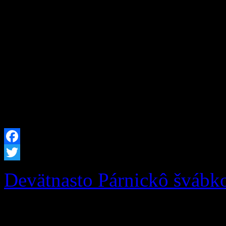
prioritou Investícia do zdr
detí! Obec Zázrivá zrealiz
trávy na multifunkčnom ihri
materskou školou Zázrivá. 
intenzívneho používania do
Facebook
Twitter
Devätnasto Párnickô švábk
Podporte Zázrivcov na 19.