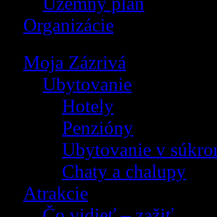
Územný plán
Organizácie
Moja Zázrivá
Ubytovanie
Hotely
Penzióny
Ubytovanie v súkro
Chaty a chalupy
Atrakcie
Čo vidieť – zažiť