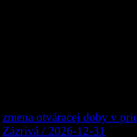
Po troch rokoch sa v našej 
uskutočnilo významné šport
Slovenska v orientačnom beh
Majstrovstvá Slovenska v o
sa konali počas víkendu 23.
pretekári zmerali sily v ind
trati, zatiaľ čo v […]
zmena otváracej doby v pri
Zázrivá / 2026-12-31