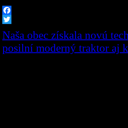
Facebook
Twitter
Naša obec získala novú tec
posilní moderný traktor aj 
S hrdosťou vám oznamujeme
úspešná v dôležitom ekolo
„Dovybavenie zberného dvo
schválenému nenávratnému 
Programu Slovensko vo výš