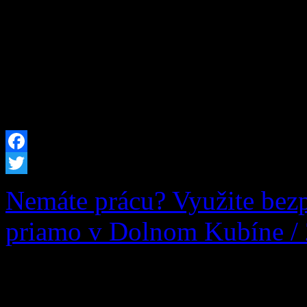
ročníka Základnej školy s m
rámci branného cvičenia sa n
spolupráci obcou Zázrivá (s
poctivej praktickej aktivit
Facebook
Twitter
Nemáte prácu? Využite bez
priamo v Dolnom Kubíne /
Ak momentálne nie ste v ško