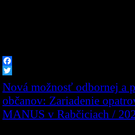
Dolnom Kubíne z tohto dôv
okresov Dolný Kubín a Tvr
nebezpečenstva vzniku požia
2026 od 12:00 hod. až do 
Facebook
Twitter
Nová možnosť odbornej a po
občanov: Zariadenie opatr
MANUS v Rabčiciach / 20