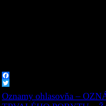
253/1998 Z. z. o hlásení p
republiky a registri obyvat
neskorších predpisov, zruš
29.07.2026 Milan Zaťko, d
(meno, priezvisko a dátum 
trvalý pobyt zrušený) […]
Facebook
Twitter
Oznamy ohlasovňa – OZ