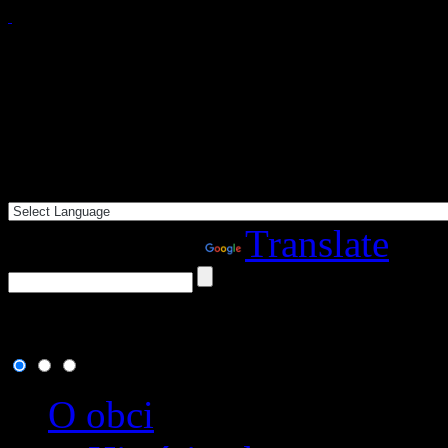
Powered by
Translate
7. august 2026
, dnes osla
O obci