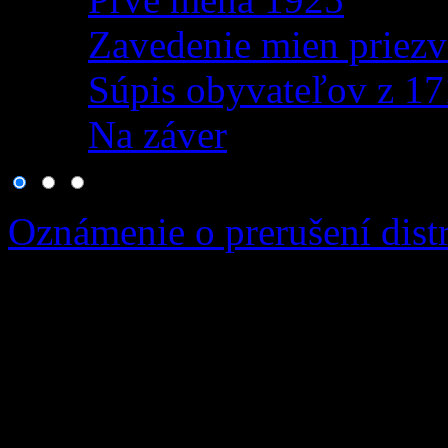
Zavedenie mien priezv
Súpis obyvateľov z 1
Na záver
Oznámenie o prerušení distr
Vážená obec, v zmysle usta
zákona č. 251/2012 Z.z. o e
niektorých zákonov v plat
termíne od: 19.08.2026 08: