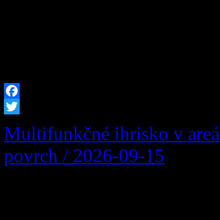
bude vo Vašej obci prerušen
plánovaných prác na zariade
prevádzkovateľa distribučn
Facebook
Twitter
Multifunkčné ihrisko v are
povrch / 2026-09-15
Multifunkčné ihrisko v are
povrch: Podpora športu naši