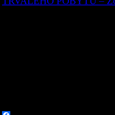
TRVALÉHO POBYTU – Žofi
OZNÁMENIE O ZRUŠEN
Ohlasovňa pobytu podľa § 7 
253/1998 Z. z. o hlásení p
republiky a registri obyvat
neskorších predpisov, zruš
29.07.2026 Žofia Zaťková,
(meno, priezvisko a dátum 
trvalý pobyt zrušený) […]