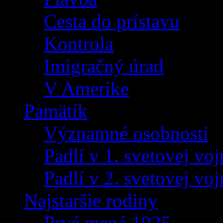
Cesta do prístavu
Kontrola
Imigračný úrad
V Amerike
Pamätík
Významné osobnosti
Padlí v 1. svetovej voj
Padlí v 2. svetovej voj
Najstaršie rodiny
Prvé mená 1925