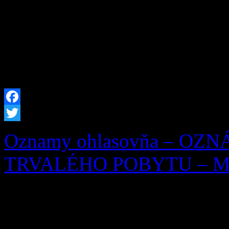
Zázrivských dní a zároveň 
písomnej zmienky o Zázrive
[…]
Facebook
Twitter
Oznamy ohlasovňa – OZ
TRVALÉHO POBYTU – Mila
OZNÁMENIE O ZRUŠEN
Ohlasovňa pobytu podľa § 7 