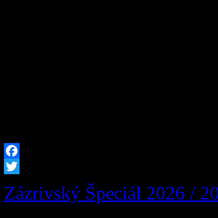
Susedná obec Párnica, Miest
Žilinský samosprávny kraj 
podujatie 19. Párnickô Šváb
počas víkendu 22. – 23. au
Párnici. Čaká vás bohatý ku
tradičné špeciality. Sme ne
Facebook
Twitter
Zázrivský Špeciál 2026 / 2