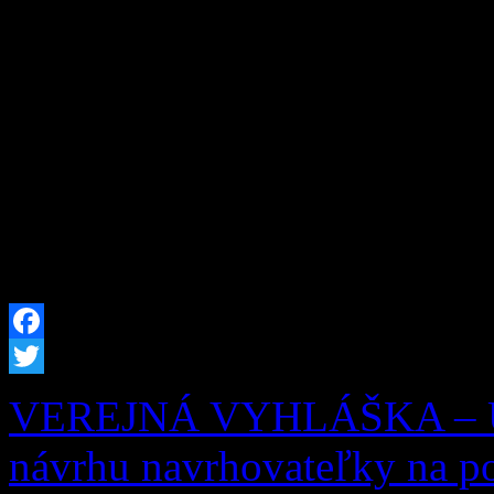
Obec Zázrivá oznamuje zmen
Zberného dvora obce Zázri
Kitaš – 0940 775 635 Ot
08:30 – 16:30 Streda
08:30 – 16:30
Facebook
Twitter
VEREJNÁ VYHLÁŠKA – UZ
návrhu navrhovateľky na po