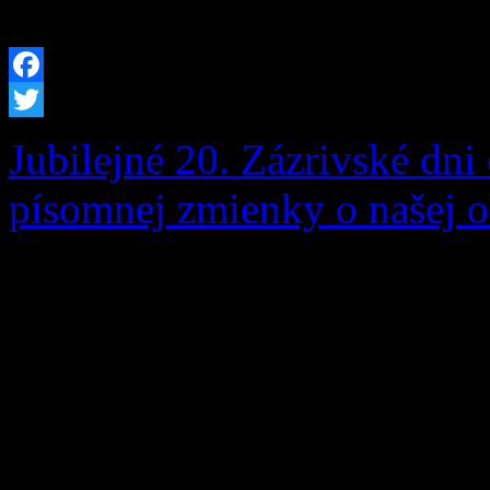
[…]
Facebook
Twitter
Jubilejné 20. Zázrivské dni 
písomnej zmienky o našej o
Zázrivské dni sú srdcom ku
v našej obci. Sú oslavou bo
remesiel, neopakovateľného
susedskej súdržnosti. Tohto
výnimočný – pripomenuli sm