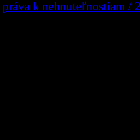
práva k nehnuteľnostiam / 
UZNESENIE Okresný súd N
navrhovateľky: Mária Žúbor
03.08.1946, s trvalým poby
zastúpená: Mgr. Matej Žúbo
Povoznícka 18 a ďalších úč
rod. Matúšová, nar. 05.09.
Stred 307 (dedička po Žofii
nar. 04.10.1919, […]