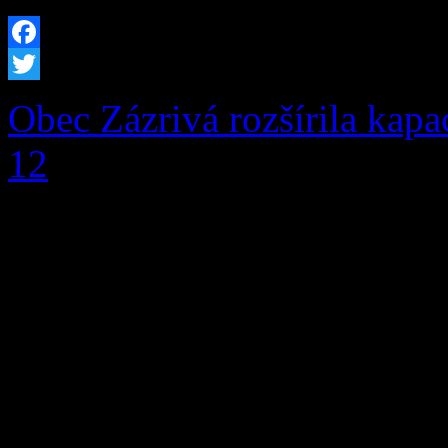
Facebook
Twitter
Obec Zázrivá rozšírila kapa
12
V prvej fáze pribudlo pri
miestam aj moderná infrašt
prítomnosti a budúcnosti, ale
pred nami Obec Zázrivá úsp
rozšírenia kapacity hrobový