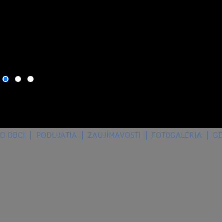
6. august 2026
, dnes osla
O OBCI
PODUJATIA
ZAUJÍMAVOSTI
FOTOGALÉRIA
G