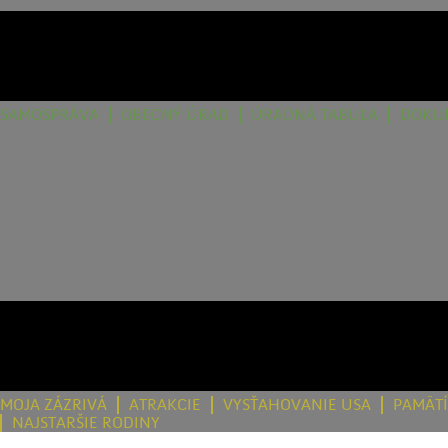
SAMOSPRÁVA
OBECNÝ ÚRAD
ÚRADNÁ TABUĽA
DOKU
MOJA ZÁZRIVÁ
ATRAKCIE
VYSŤAHOVANIE USA
PAMÄT
NAJSTARŠIE RODINY