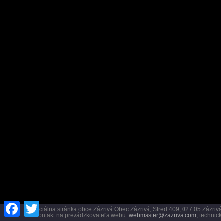
Facebook
Twitter
Oficiálna stránka obce Zázrivá Obec Zázrivá, Stred 409, 027 05 Záz
kontakt na prevádzkovateľa webu:
webmaster@zazriva.com,
technick