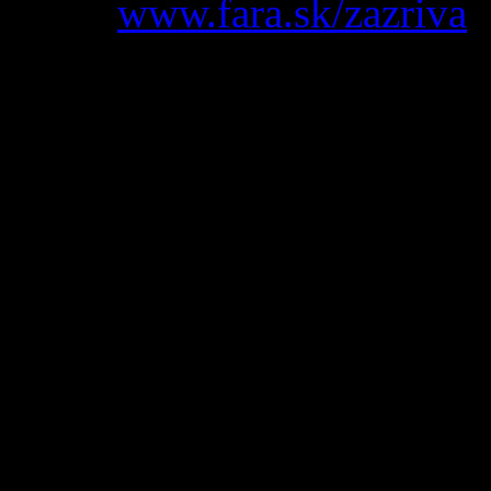
Web:
www.fara.sk/zazriva
Urbár, pozemkové spoločen
Majitelia lesov
Kontaktná osoba:
Anton D
Okrúhlica
Spoločenstvo vlastníkov les
Kontaktná osoba:
Cyril S
Jednota Dôchodcov Sloven
Záujmové združenie dôchodc