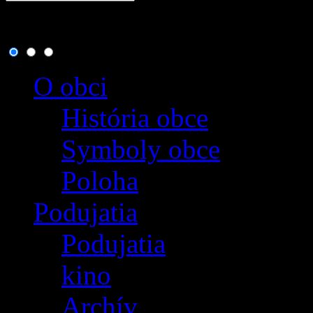
7. august 2026
, dnes osla
O obci
História obce
Symboly obce
Poloha
Podujatia
Podujatia
kino
Archív