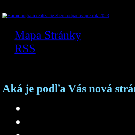
Mapa Stránky
RSS
Anketa
Aká je podľa Vás nová str
Skvelá
Dobrá
Je čo zlepšovať