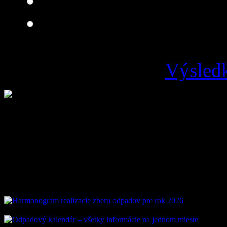
Zlá
Výsledk
Loading ...
Vývoz odpadu