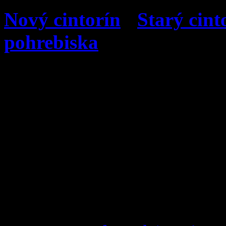
Nový cintorín
I
Starý cint
pohrebiska
Farnosť nanebovzatia Pann
Správca farnosti:
Mgr. Du
Rímsko-katolický farský úr
Stred 173
027 05 Zázrivá
Tel.:
043/ 5896 127
E-mail:
farnostzazriva@zo