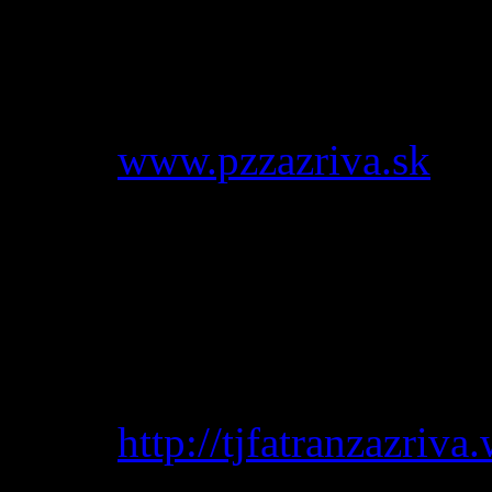
Kontaktná osoba:
Mgr. Jo
Tel.:
0907 831 085
E-mail:
info@pzzazriva.sk
Web:
www.pzzazriva.sk
Zväz včelárov
Kontaktná osoba:
Blažej 
Futbalový klub Fatran Zázr
Kontaktná osoba:
Peter L
Web:
http://tjfatranzazriv