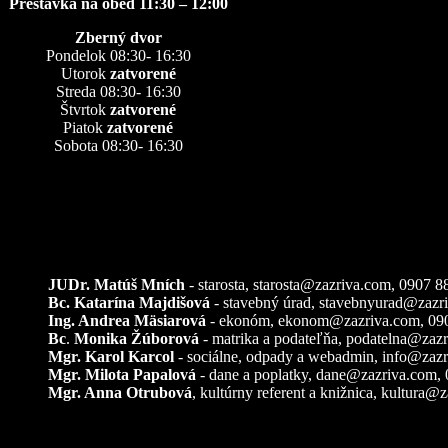
Prestávka na obed 11:30 – 12:00
Zberný dvor
Pondelok 08:30- 16:30
Utorok
zatvorené
Streda 08:30- 16:30
Štvrtok
zatvorené
Piatok
zatvorené
Sobota 08:30- 16:30
Kontakty
JUDr. Matúš Mních
- starosta, starosta@zazriva.com,
0907 8
Bc. Katarína Majdišová
- stavebný úrad,
stavebnyurad@zazr
Ing. Andrea Mäsiarová
- ekonóm,
ekonom@zazriva.com
, 09
Bc
.
Monika Žúborová
- matrika a podateľňa,
podatelna@zazr
Mgr. Karol Karcol
- sociálne, odpady a webadmin,
info@zazr
Mgr. Milota Papalová
- dane a poplatky,
dane@zazriva.com
,
Mgr. Anna Otrubová
, kultúrny referent a knižnica,
kultura@z