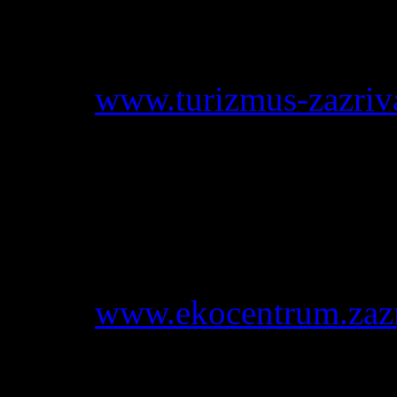
Tel.:
0905 668 776
E-mail:
zazriva@turizmus-z
Web:
www.turizmus-zazriv
Záchranná stanica a Ekocen
Kontaktná osoba:
Metod 
Tel.:
0903 504 470
E-mail:
metod.macek@gma
Web:
www.ekocentrum.zazr
Poľovnícke združenie