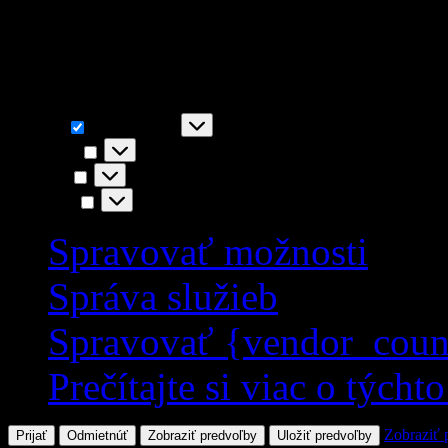
napr. funkčnosť stránky, You
akceptovaním súhlasíte s i
Funkčné
Funkčné
Vždy aktívny
Predvoľby
Predvoľby
Štatistiky
Štatistiky
Marketing
Marketing
Spravovať možnosti
Správa služieb
Spravovať {vendor_coun
Prečítajte si viac o týcht
Zobraziť 
Prijať
Odmietnúť
Zobraziť predvoľby
Uložiť predvoľby