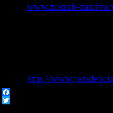
Web:
www.zoszch-zazriva.
REZIDENCIA NESTOR Z
zariadenie pre seniorov
Kontaktná osoba:
p. Cibu
Tel.:
0903 616 994
E-mail:
cibulova@rezidenci
Web:
http://www.rezidencia
Facebook
Twitter