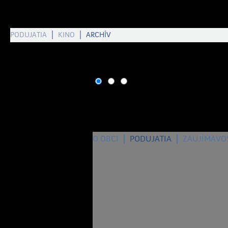
PODUJATIA
KINO
ARCHÍV
O OBCI
PODUJATIA
ZAUJÍMAVO