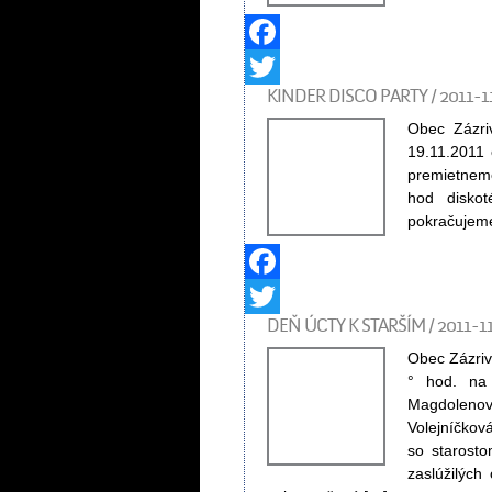
Facebook
KINDER DISCO PARTY / 2011-1
Twitter
Obec Zázri
19.11.2011
premietnem
hod disko
pokračujem
Facebook
DEŇ ÚCTY K STARŠÍM / 2011-1
Twitter
Obec Zázriv
° hod. na
Magdolenov
Volejníčkov
so starost
zaslúžilýc