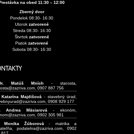
Prestávka na obed 11:30 – 12:00
Zberný dvor
Pondelok 08:30- 16:30
Utorok
zatvorené
Streda 08:30- 16:30
Štvrtok
zatvorené
Piatok
zatvorené
Sobota 08:30- 16:30
ONTAKTY
Dr. Matúš Mních
- starosta,
rosta@zazriva.com,
0907 887 756
 Katarína Majdišová
- stavebný úrad,
vebnyurad@zazriva.com,
0908 929 177
g. Andrea Mäsiarová
- ekonóm,
nom@zazriva.com
, 0902 305 981
.
Monika Žúborová
- matrika a
ateľňa,
podatelna@zazriva.com,
0902
 817