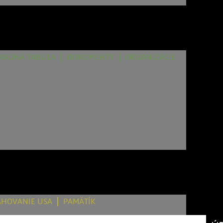
RADNÁ TABUĽA
DOKUMENTY
ORGANIZÁCIE
AHOVANIE USA
PAMÄTÍK