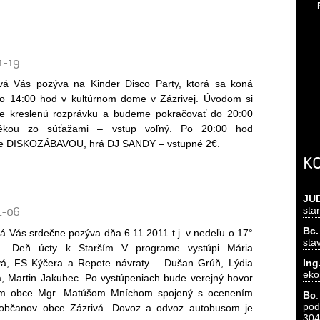
1-19
vá Vás pozýva na Kinder Disco Party, ktorá sa koná
 o 14:00 hod v kultúrnom dome v Zázrivej. Úvodom si
e kreslenú rozprávku a budeme pokračovať do 20:00
tékou zo súťažami – vstup voľný. Po 20:00 hod
e DISKOZÁBAVOU, hrá DJ SANDY – vstupné 2€.
K
JU
1-06
sta
Bc.
á Vás srdečne pozýva dňa 6.11.2011 t.j. v nedeľu o 17°
sta
 Deň úcty k Starším V programe vystúpi Mária
á, FS Kýčera a Repete návraty – Dušan Grúň, Lýdia
In
eko
á, Martin Jakubec. Po vystúpeniach bude verejný hovor
om obce Mgr. Matúšom Mníchom spojený s ocenením
Bc
pod
h občanov obce Zázrivá. Dovoz a odvoz autobusom je
304