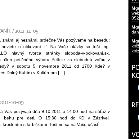
Mgr
we
052
Mgr
Í I. / 2011-11-05
dan
lia, známi aj neznámi, srdečne Vás pozývame na besedu:
Mgr
k
neviete o očkovaní I.“ Na Vaše otázky sa teší Ing.
kni
LO hlavný tvorca stránky sloboda-v-ockovani.sk,
a člen petičného výboru Petície za slobodnú voľbu v
Kedy? v sobotu 5. novembra 2011 od 1700 Kde? v
PO
kres Dolný Kubín) v Kultúrnom […]
K
2011-10-09
RE
á Vás pozývajú dňa 9.10.2011 o 14:00 hod na súťaž v
om behu pre deti, O 15:30 hod do KD v Zázrivej
 kreslením s farbičkami. Tešíme sa na Vašu účasť
VO