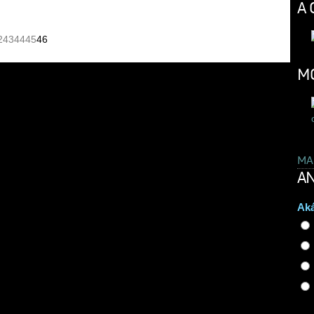
A 
2
43
44
45
46
MO
MA
AN
Aká