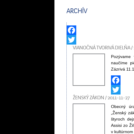
ARCHÍV
Facebook
VIANOČNÁ TVORIVÁ DIELŇA / 
Twitter
Pozývame v
naučíme pi
Zázrivá 11.
Facebook
ŽENSKÝ ZÁKON / 2011-11-27
Twitter
Obecný úra
„Ženský zák
štyroch de
Assisi zo Ž
v kultúrnom