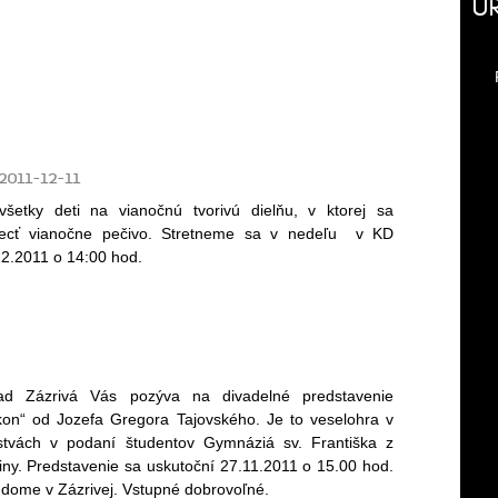
Ú
2011-12-11
šetky deti na vianočnú tvorivú dielňu, v ktorej sa
ecť vianočne pečivo. Stretneme sa v nedeľu v KD
12.2011 o 14:00 hod.
d Zázrivá Vás pozýva na divadelné predstavenie
on“ od Jozefa Gregora Tajovského. Je to veselohra v
jstvách v podaní študentov Gymnáziá sv. Františka z
iliny. Predstavenie sa uskutoční 27.11.2011 o 15.00 hod.
 dome v Zázrivej. Vstupné dobrovoľné.