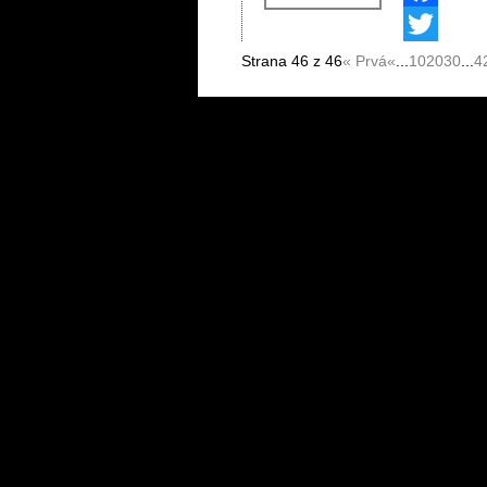
Facebook
Twitter
Strana 46 z 46
« Prvá
«
...
10
20
30
...
4