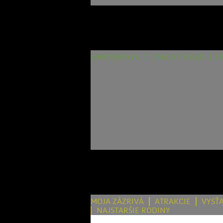
SAMOSPRÁVA
OBECNÝ ÚRAD
Ú
MOJA ZÁZRIVÁ
ATRAKCIE
VYSŤ
NAJSTARŠIE RODINY