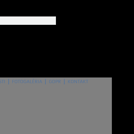
7. august 2026
, dnes oslavuje meniny:
, zajtra:
STI
FOTOGALÉRIA
GDPR
KONTAKT