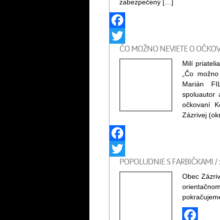
zabezpečený […]
Facebook
ČO MOŽNO NEVIETE O OČKOVAN
Twitter
Milí priate
„Čo možno 
Marián FIL
spoluautor 
očkovaní 
Zázrivej (o
Facebook
POPOLUDNIE S FARBIČKAMI / 
Twitter
Obec Zázriv
orientačn
pokračujeme