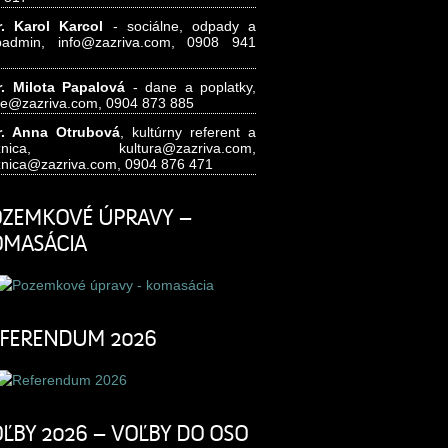
. Karol Karcol
- sociálne, odpady a
badmin,
info@zazriva.com,
0908 941
. Milota Papalová
- dane a poplatky,
e@zazriva.com
, 0904 873 885
. Anna Otrubová
, kultúrny referent a
nižnica,
kultura@zazriva.com,
znica@zazriva.com
, 0904 876 471
ZEMKOVÉ ÚPRAVY –
OMASÁCIA
FERENDUM 2026
ĽBY 2026 – VOĽBY DO OSO