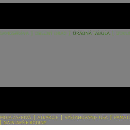
SAMOSPRÁVA
OBECNÝ ÚRAD
ÚRADNÁ TABUĽA
DOKU
MOJA ZÁZRIVÁ
ATRAKCIE
VYSŤAHOVANIE USA
PAMÄT
NAJSTARŠIE RODINY