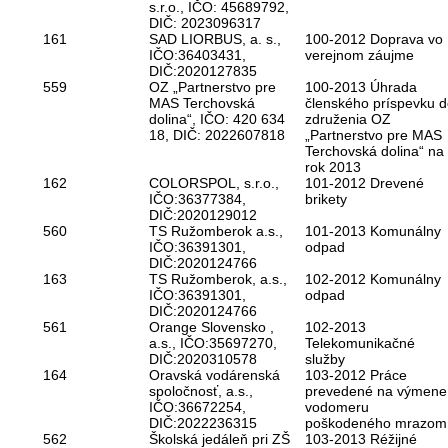
s.r.o., IČO: 45689792,
DIČ: 2023096317
161
SAD LIORBUS, a. s.,
100-2012 Doprava vo
IČO:36403431,
verejnom záujme
DIČ:2020127835
559
OZ „Partnerstvo pre
100-2013 Úhrada
MAS Terchovská
členského príspevku 
dolina“, IČO: 420 634
združenia OZ
18, DIČ: 2022607818
„Partnerstvo pre MAS
Terchovská dolina“ na
rok 2013
162
COLORSPOL, s.r.o.,
101-2012 Drevené
IČO:36377384,
brikety
DIČ:2020129012
560
TS Ružomberok a.s.,
101-2013 Komunálny
IČO:36391301,
odpad
DIČ:2020124766
163
TS Ružomberok, a.s.,
102-2012 Komunálny
IČO:36391301,
odpad
DIČ:2020124766
561
Orange Slovensko ,
102-2013
a.s., IČO:35697270,
Telekomunikačné
DIČ:2020310578
služby
164
Oravská vodárenská
103-2012 Práce
spoločnosť, a.s.,
prevedené na výmene
IČO:36672254,
vodomeru
DIČ:2022236315
poškodeného mrazom
562
Školská jedáleň pri ZŠ
103-2013 Réžijné