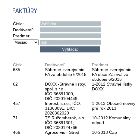
FAKTÚRY
Číslo:
Dodávateľ:
Predmet:
Číslo
Dodávateľ
Predmet
685
Súhrnné zverejnenie
Súhrnné zverejnenie
FA za obdobie 6/2015
FA obce Zázrivá za
obdobie 6/2015
62
DOXX -Stravné lístky,
1-2012 Stravné lístky
spol. s r.o.,
DOXX
IČO:36391000,
DIČ:2020104449
457
Inprost, s.r.o., IČO:
1-2013 Obecné novin
31363091, DIČ:
pre rok 2013
2020302020
71
TS Ružomberok, a.s.,
10-2012 Komunálny
IČO:36391301,
odpad
DIČ:2020124766
466
Agroservis - Stred
10-2013 Čap