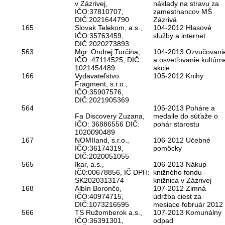
v Zázrivej,
náklady na stravu za
IČO:37810707,
zamestnancov MŠ
DIČ:2021644790
Zázrivá
165
Slovak Telekom, a.s.,
104-2012 Hlasové
IČO:35763459,
služby a internet
DIČ:2020273893
563
Mgr. Ondrej Turčina,
104-2013 Ozvučovani
IČO: 47114525, DIČ:
a osvetľovanie kultúrn
1021454489
akcie
166
Vydavateľstvo
105-2012 Knihy
Fragment, s.r.o.,
IČO:35907576,
DIČ:2021905369
564
105-2013 Poháre a
Fa Discovery Zuzana,
medaile do súťaže o
IČO: 36886556 DIČ:
pohár starostu
1020090489
167
NOMIIand, s.r.o.,
106-2012 Učebné
IČO:36174319,
pomôcky
DIČ:2020051055
565
Ikar, a.s.,
106-2013 Nákup
IČ0:00678856, IČ DPH:
knižného fondu -
SK2020313174
knižnica v Zázrivej
168
Albín Borončo,
107-2012 Zimná
IČO:40974715,
údržba ciest za
DIČ:1073216595
mesiace február 2012
566
TS Ružomberok a.s.,
107-2013 Komunálny
IČO:36391301,
odpad