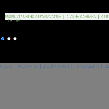
PROFIL VEREJNÉHO OBSTARÁVATEĽA
CIVILNÁ OCHRANA
OBJ
ZMLUVY
10. august 2026
, dnes os
O OBCI
PODUJATIA
ZAUJÍMAVOSTI
FOTOGALÉRIA
G