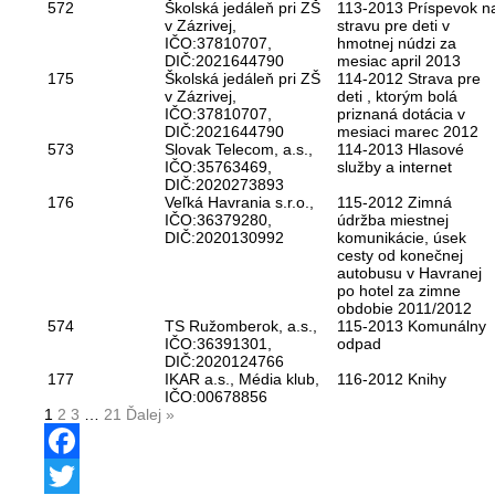
572
Školská jedáleň pri ZŠ
113-2013 Príspevok n
v Zázrivej,
stravu pre deti v
IČO:37810707,
hmotnej núdzi za
DIČ:2021644790
mesiac april 2013
175
Školská jedáleň pri ZŠ
114-2012 Strava pre
v Zázrivej,
deti , ktorým bolá
IČO:37810707,
priznaná dotácia v
DIČ:2021644790
mesiaci marec 2012
573
Slovak Telecom, a.s.,
114-2013 Hlasové
IČO:35763469,
služby a internet
DIČ:2020273893
176
Veľká Havrania s.r.o.,
115-2012 Zimná
IČO:36379280,
údržba miestnej
DIČ:2020130992
komunikácie, úsek
cesty od konečnej
autobusu v Havranej
po hotel za zimne
obdobie 2011/2012
574
TS Ružomberok, a.s.,
115-2013 Komunálny
IČO:36391301,
odpad
DIČ:2020124766
177
IKAR a.s., Média klub,
116-2012 Knihy
IČO:00678856
1
2
3
…
21
Ďalej »
Facebook