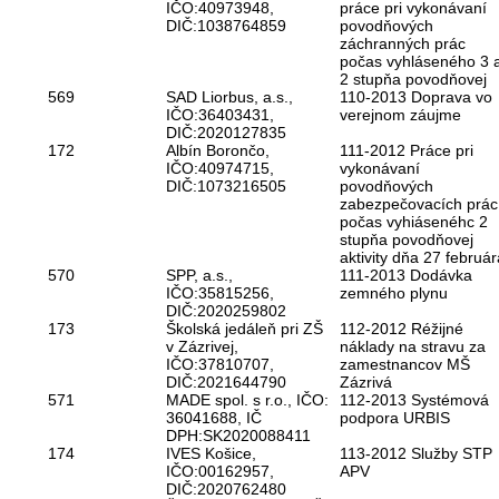
IČO:40973948,
práce pri vykonávaní
DIČ:1038764859
povodňových
záchranných prác
počas vyhláseného 3 
2 stupňa povodňovej
569
SAD Liorbus, a.s.,
110-2013 Doprava vo
IČO:36403431,
verejnom záujme
DIČ:2020127835
172
Albín Borončo,
111-2012 Práce pri
IČO:40974715,
vykonávaní
DIČ:1073216505
povodňových
zabezpečovacích prác
počas vyhiásenéhc 2
stupňa povodňovej
aktivity dňa 27 február
570
SPP, a.s.,
111-2013 Dodávka
IČO:35815256,
zemného plynu
DIČ:2020259802
173
Školská jedáleň pri ZŠ
112-2012 Réžijné
v Zázrivej,
náklady na stravu za
IČO:37810707,
zamestnancov MŠ
DIČ:2021644790
Zázrivá
571
MADE spol. s r.o., IČO:
112-2013 Systémová
36041688, IČ
podpora URBIS
DPH:SK2020088411
174
IVES Košice,
113-2012 Služby STP
IČO:00162957,
APV
DIČ:2020762480