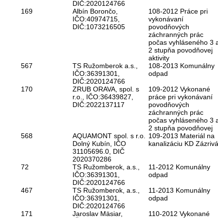
DIČ:2020124766
169
Albín Borončo,
108-2012 Práce pri
IČO:40974715,
vykonávaní
DIČ:1073216505
povodňových
záchranných prác
počas vyhláseného 3 
2 stupňa povodňovej
aktivity
567
TS Ružomberok a.s.,
108-2013 Komunálny
IČO:36391301,
odpad
DIČ:2020124766
170
ZRUB ORAVA, spol. s
109-2012 Vykonané
r.o., IČO:36439827,
práce pri vykonávaní
DIČ:2022137117
povodňových
záchranných prác
počas vyhláseného 3 
2 stupňa povodňovej
568
AQUAMONT spol. s r.o.
109-2013 Materiál na
Dolný Kubín, IČO
kanalizáciu KD Zázriv
31105696.0, DIČ
2020370286
72
TS Ružomberok, a.s.,
11-2012 Komunálny
IČO:36391301,
odpad
DIČ:2020124766
467
TS Ružomberok, a.s.,
11-2013 Komunálny
IČO:36391301,
odpad
DIČ:2020124766
171
Jaroslav Mäsiar,
110-2012 Vykonané