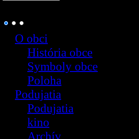
6. august 2026
, dnes osla
O obci
História obce
Symboly obce
Poloha
Podujatia
Podujatia
kino
Archív