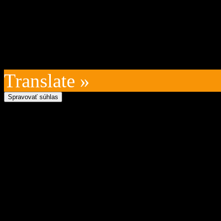
kontakt na prevádzkovateľ
technický prevádzkovateľ:
Posledná aktualizácia: 202
Translate »
Spravovať súhlas