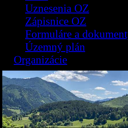
Uznesenia OZ
Zápisnice OZ
Formuláre a dokument
Územný plán
Organizácie