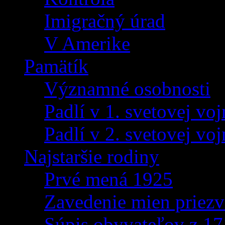
Imigračný úrad
V Amerike
Pamätík
Významné osobnosti
Padlí v 1. svetovej voj
Padlí v 2. svetovej voj
Najstaršie rodiny
Prvé mená 1925
Zavedenie mien priezv
Súpis obyvateľov z 1