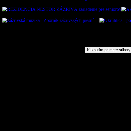
Kliknutím prijmete súbory
Oficiálna stránka obce Zázr
05 Zázrivá, IČO: 00315010
VÚB:SK45 0200 0000 0000