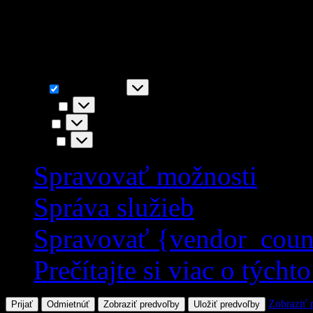
napr. funkčnosť stránky, You
akceptovaním súhlasíte s i
Funkčné
Funkčné
Vždy aktívny
Predvoľby
Predvoľby
Štatistiky
Štatistiky
Marketing
Marketing
Spravovať možnosti
Správa služieb
Spravovať {vendor_coun
Prečítajte si viac o týcht
Zobraziť 
Prijať
Odmietnúť
Zobraziť predvoľby
Uložiť predvoľby