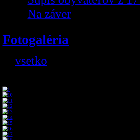
Na záver
Fotogaléria
vsetko
»
Deň matiek Zázrivá