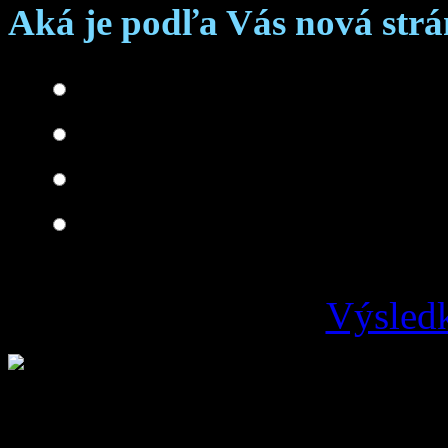
Aká je podľa Vás nová str
Skvelá
Dobrá
Je čo zlepšovať
Zlá
Výsledk
Loading ...