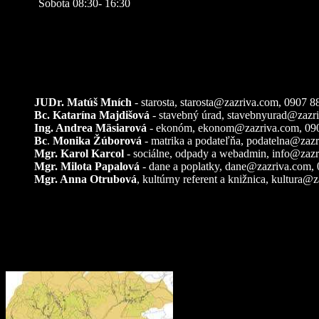
Sobota 08:30- 16:30
Kontakty
JUDr. Matúš Mních
- starosta, starosta@zazriva.com,
0907 8
Bc. Katarína Majdišová
- stavebný úrad,
stavebnyurad@zazr
Ing. Andrea Mäsiarová
- ekonóm,
ekonom@zazriva.com
, 09
Bc
.
Monika Žúborová
- matrika a podateľňa,
podatelna@zazr
Mgr. Karol Karcol
- sociálne, odpady a webadmin,
info@zazr
Mgr. Milota Papalová
- dane a poplatky,
dane@zazriva.com
,
Mgr. Anna Otrubová
, kultúrny referent a knižnica,
kultura@z
Pozemkové úpravy – k