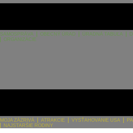
SAMOSPRÁVA
OBECNÝ ÚRAD
ÚRADNÁ TABUĽA
D
ORGANIZÁCIE
MOJA ZÁZRIVÁ
ATRAKCIE
VYSŤAHOVANIE USA
PA
NAJSTARŠIE RODINY