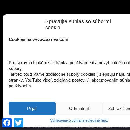
Spravujte súhlas so súbormi
cookie
Cookies na www.zazriva.com
Pre správnu funkčnosť stránky, používame iba nevyhnutné coo
súbory.
Taktiež používame dodatočné súbory cookies ( zlepšujú napr. f
stránky, YouTube videí, zdieľanie postov...), akceptovaním súhla
používaním.
Prijať
Odmietnúť
Zobraziť p
Facebook
Twitter
Vyhlásenie o ochrane súkromia
Tiráž
Oficiálna stránka obce Zázrivá Obec Zázrivá, Stred 409, 027 05 Záz
kontakt na prevádzkovateľa webu:
webmaster@zazriva.com,
technick