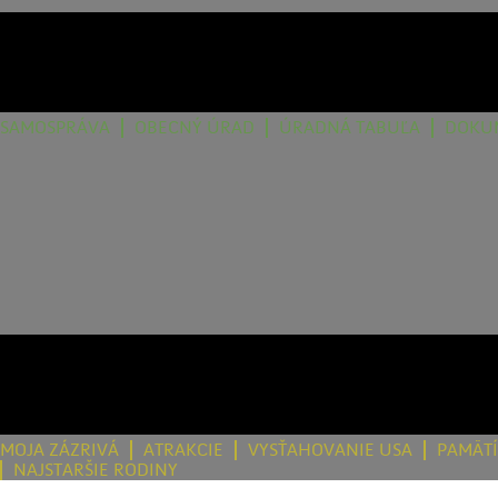
SAMOSPRÁVA
OBECNÝ ÚRAD
ÚRADNÁ TABUĽA
DOKU
MOJA ZÁZRIVÁ
ATRAKCIE
VYSŤAHOVANIE USA
PAMÄT
NAJSTARŠIE RODINY