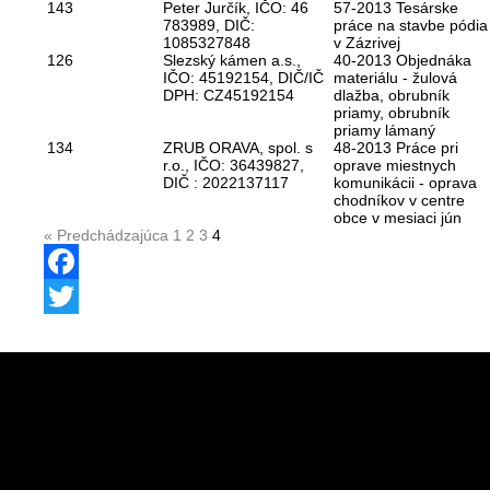
143
Peter Jurčík, IČO: 46
57-2013 Tesárske
783989, DIČ:
práce na stavbe pódia
1085327848
v Zázrivej
126
Slezský kámen a.s.,
40-2013 Objednáka
IČO: 45192154, DIČ/IČ
materiálu - žulová
DPH: CZ45192154
dlažba, obrubník
priamy, obrubník
priamy lámaný
134
ZRUB ORAVA, spol. s
48-2013 Práce pri
r.o., IČO: 36439827,
oprave miestnych
DIČ : 2022137117
komunikácii - oprava
chodníkov v centre
obce v mesiaci jún
« Predchádzajúca
1
2
3
4
Facebook
Twitter