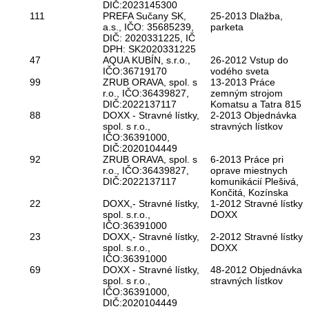
DIČ:2023145300
111
PREFA Sučany SK,
25-2013 Dlažba,
a.s., IČO: 35685239,
parketa
DIČ: 2020331225, IČ
DPH: SK2020331225
47
AQUA KUBÍN, s.r.o.,
26-2012 Vstup do
IČO:36719170
vodého sveta
99
ZRUB ORAVA, spol. s
13-2013 Práce
r.o., IČO:36439827,
zemným strojom
DIČ:2022137117
Komatsu a Tatra 815
88
DOXX - Stravné lístky,
2-2013 Objednávka
spol. s r.o.,
stravných lístkov
IČO:36391000,
DIČ:2020104449
92
ZRUB ORAVA, spol. s
6-2013 Práce pri
r.o., IČO:36439827,
oprave miestnych
DIČ:2022137117
komunikácií Plešivá,
Končitá, Kozínska
22
DOXX,- Stravné lístky,
1-2012 Stravné lístky
spol. s.r.o.,
DOXX
IČO:36391000
23
DOXX,- Stravné lístky,
2-2012 Stravné lístky
spol. s.r.o.,
DOXX
IČO:36391000
69
DOXX - Stravné lístky,
48-2012 Objednávka
spol. s r.o.,
stravných lístkov
IČO:36391000,
DIČ:2020104449