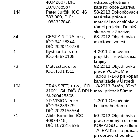
40942007, DIČ:
údržba cyklotrás v
1070788587
katastri obce Zázrivá
144
Peter Jurčík, IČO: 46
58-2013 Dokončovaci
783 989, DIČ:
tesárske práce a
1085327848
materiál na chalúpke v
rámci projektu Detský
skanzen v Zázrivej
84
CESTY NITRA, a.s.,
63-2012 Objednávka
IČO:34128344,
asfaltovej zmesi
DIČ:2020410788
4
Bystrianka, s.r.o.,
4-2011 Zhotovenie
IČO:45620105
projektu - revitalizácia
krajiny
73
Matúšstav, s.r.o,
52-2012 Objednávka
IČO:45914311
práce VOLVOM a
Tatrou T-148 pri kopan
kanalizácie v Ústredí
104
TRANSBET, s.r.o., IČO:
18-2013 Betón, 35m3,
31601154, DIČ/IČ DPH:
max. priesak 50mm
SK200425308
1
XD VISION, s.r.o.,
1-2011 Ozvučenie
IČO:36289779,
kultúrneho domu
DIČ:2022155564
71
Albín Borončo, IČO:
50-2012 Objednávka
40994715,
práce zemným strojo
DIČ:1073216595
KOMATSU a vozidlom
TATRA 815, na prácac
pri oprave chodníka