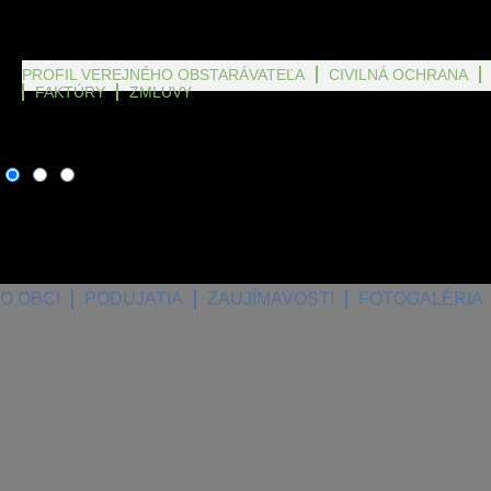
PROFIL VEREJNÉHO OBSTARÁVATEĽA
CIVILNÁ OCHRANA
FAKTÚRY
ZMLUVY
8. august 2026
, dnes osla
O OBCI
PODUJATIA
ZAUJÍMAVOSTI
FOTOGALÉRIA