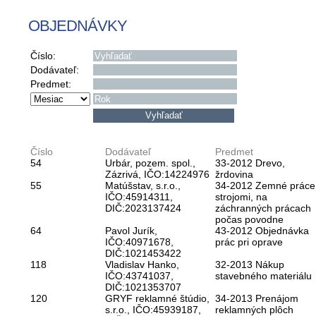
OBJEDNÁVKY
Číslo:
Dodávateľ:
Predmet:
Číslo
Dodávateľ
Predmet
54
Urbár, pozem. spol.,
33-2012 Drevo,
Zázrivá, IČO:14224976
žrdovina
55
Matúšstav, s.r.o.,
34-2012 Zemné práce
IČO:45914311,
strojomi, na
DIČ:2023137424
záchranných prácach
počas povodne
64
Pavol Jurík,
43-2012 Objednávka
IČO:40971678,
prác pri oprave
DIČ:1021453422
118
Vladislav Hanko,
32-2013 Nákup
IČO:43741037,
stavebného materiálu
DIČ:1021353707
120
GRYF reklamné štúdio,
34-2013 Prenájom
s.r.o., IČO:45939187,
reklamných plôch