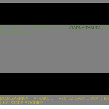
SAMOSPRÁVA
OBECNÝ ÚRAD
ÚRADNÁ TABUĽA
D
ORGANIZÁCIE
MOJA ZÁZRIVÁ
ATRAKCIE
VYSŤAHOVANIE USA
PA
NAJSTARŠIE RODINY