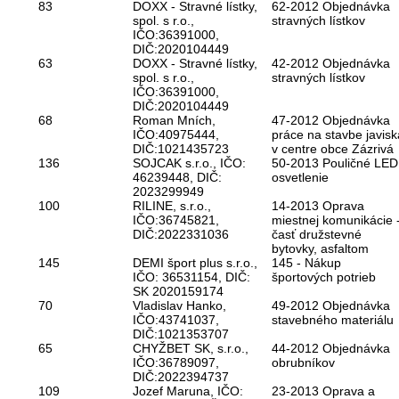
83
DOXX - Stravné lístky,
62-2012 Objednávka
spol. s r.o.,
stravných lístkov
IČO:36391000,
DIČ:2020104449
63
DOXX - Stravné lístky,
42-2012 Objednávka
spol. s r.o.,
stravných lístkov
IČO:36391000,
DIČ:2020104449
68
Roman Mních,
47-2012 Objednávka
IČO:40975444,
práce na stavbe javisk
DIČ:1021435723
v centre obce Zázrivá
136
SOJCAK s.r.o., IČO:
50-2013 Pouličné LED
46239448, DIČ:
osvetlenie
2023299949
100
RILINE, s.r.o.,
14-2013 Oprava
IČO:36745821,
miestnej komunikácie 
DIČ:2022331036
časť družstevné
bytovky, asfaltom
145
DEMI šport plus s.r.o.,
145 - Nákup
IČO: 36531154, DIČ:
športových potrieb
SK 2020159174
70
Vladislav Hanko,
49-2012 Objednávka
IČO:43741037,
stavebného materiálu
DIČ:1021353707
65
CHYŽBET SK, s.r.o.,
44-2012 Objednávka
IČO:36789097,
obrubníkov
DIČ:2022394737
109
Jozef Maruna, IČO:
23-2013 Oprava a