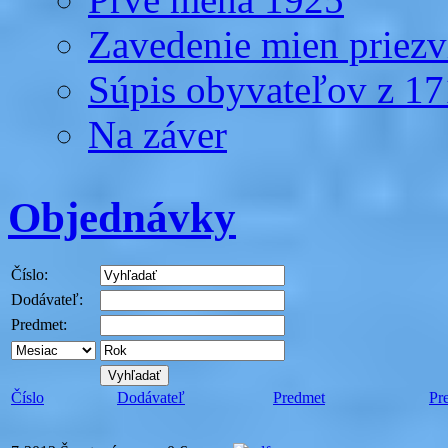
Zavedenie mien priezv
Súpis obyvateľov z 1
Na záver
Objednávky
Číslo:
Dodávateľ:
Predmet:
Číslo
Dodávateľ
Predmet
Pr