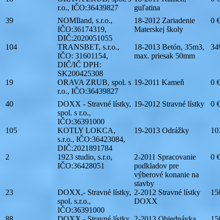
r.o., IČO:36439827
guľatina
39
NOMIland, s.r.o.,
18-2012 Zariadenie
0 
IČO:36174319,
Materskej školy
DIČ:2020051055
104
TRANSBET, s.r.o.,
18-2013 Betón, 35m3,
34
IČO: 31601154,
max. priesak 50mm
DIČ/IČ DPH:
SK200425308
19
ORAVA ZRUB, spol. s
19-2011 Kameň
0 
r.o., IČO:36439827
40
DOXX - Stravné lístky,
19-2012 Stravné lístky
0 
spol. s r.o.,
IČO:36391000
105
KOTLY LOKCA,
19-2013 Odrážky
10
s.r.o., IČO:36423084,
DIČ:2021891784
2
1923 studio, s.r.o,
2-2011 Spracovanie
0 
IČO:36428051
podkladov pre
výberové konanie na
stavby
23
DOXX,- Stravné lístky,
2-2012 Stravné lístky
15
spol. s.r.o.,
DOXX
IČO:36391000
88
DOXX - Stravné lístky,
2-2013 Objednávka
15