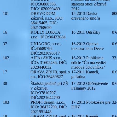
IČO:36886556,
starostu obce Zázrivá
DIČ:1020090489
2012
101
DREVODOM
15-2013 Dávka
80
Zázrivá, s.r.o., IČO:
dreveného šindľa
36415405, DIČ:
2021768650
16
KOLLY LOKCA,
16-2011 Odrážky
0 
s.r.o., IČO:36423084
37
UNIAGRO, s.r.o.,
16-2012 Oprava
0 
IČ:45689792,
traktora John Deere
DIČ:2023096317
102
AJFA+AVIS s.r.o.,
16-2013 Publikácia
33
IČO: 31602436, DIČ:
edície "Čo má vediet
2020446032
mzdová účtovníčka"
17
ORAVA ZRUB, spol. s
17-2011 Kameň,
0 
r.o., IČO:36439827
guľatina
38
Školská jedáleň pri ZŠ
17-2012 Občerstvenie
0 
v Zázrivej,
Fašiangy 2012
IČO:37810707,
DIČ:2021644790
103
PROFI design, s.r.o.,
17-2013 Polokošele pre
32
IČO: 36427799, DIČ:
DHZ
2021951448
18
ORAVA ZRUB, spol. s
18-2011 Kameň,
0 