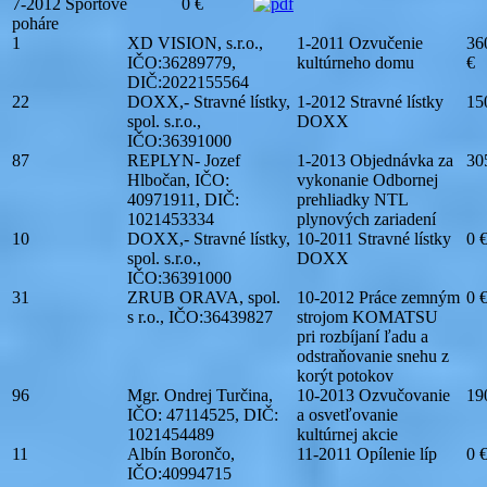
7-2012 Športové
0 €
poháre
1
XD VISION, s.r.o.,
1-2011 Ozvučenie
36
IČO:36289779,
kultúrneho domu
€
DIČ:2022155564
22
DOXX,- Stravné lístky,
1-2012 Stravné lístky
15
spol. s.r.o.,
DOXX
IČO:36391000
87
REPLYN- Jozef
1-2013 Objednávka za
30
Hlbočan, IČO:
vykonanie Odbornej
40971911, DIČ:
prehliadky NTL
1021453334
plynových zariadení
10
DOXX,- Stravné lístky,
10-2011 Stravné lístky
0 
spol. s.r.o.,
DOXX
IČO:36391000
31
ZRUB ORAVA, spol.
10-2012 Práce zemným
0 
s r.o., IČO:36439827
strojom KOMATSU
pri rozbíjaní ľadu a
odstraňovanie snehu z
korýt potokov
96
Mgr. Ondrej Turčina,
10-2013 Ozvučovanie
19
IČO: 47114525, DIČ:
a osvetľovanie
1021454489
kultúrnej akcie
11
Albín Borončo,
11-2011 Opílenie líp
0 
IČO:40994715