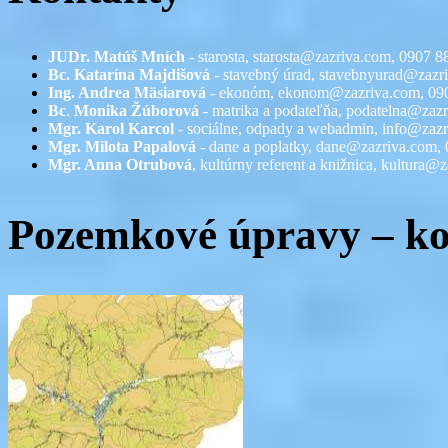
JUDr. Matúš Mních
- starosta, starosta@zazriva.com,
0907 8
Bc. Katarína Majdišová
- stavebný úrad,
stavebnyurad@zazr
Ing. Andrea Mäsiarová
- ekonóm,
ekonom@zazriva.com
, 09
Bc
.
Monika Žúborová
- matrika a podateľňa,
podatelna@zazr
Mgr. Karol Karcol
- sociálne, odpady a webadmin,
info@zazr
Mgr. Milota Papalová
- dane a poplatky,
dane@zazriva.com
,
Mgr. Anna Otrubová
, kultúrny referent a knižnica,
kultura@z
Pozemkové úpravy – k