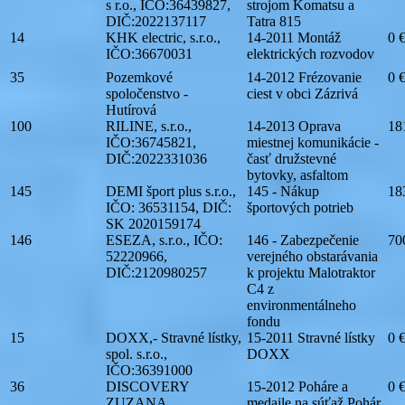
s r.o., IČO:36439827,
strojom Komatsu a
DIČ:2022137117
Tatra 815
14
KHK electric, s.r.o.,
14-2011 Montáž
0 
IČO:36670031
elektrických rozvodov
35
Pozemkové
14-2012 Frézovanie
0 
spoločenstvo -
ciest v obci Zázrivá
Hutírová
100
RILINE, s.r.o.,
14-2013 Oprava
18
IČO:36745821,
miestnej komunikácie -
DIČ:2022331036
časť družstevné
bytovky, asfaltom
145
DEMI šport plus s.r.o.,
145 - Nákup
18
IČO: 36531154, DIČ:
športových potrieb
SK 2020159174
146
ESEZA, s.r.o., IČO:
146 - Zabezpečenie
70
52220966,
verejného obstarávania
DIČ:2120980257
k projektu Malotraktor
C4 z
environmentálneho
fondu
15
DOXX,- Stravné lístky,
15-2011 Stravné lístky
0 
spol. s.r.o.,
DOXX
IČO:36391000
36
DISCOVERY
15-2012 Poháre a
0 
ZUZANA,
medaile na súťaž Pohár