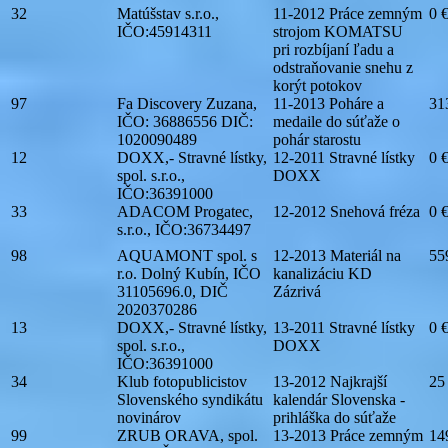
32
Matúšstav s.r.o.,
11-2012 Práce zemným
0 
IČO:45914311
strojom KOMATSU
pri rozbíjaní ľadu a
odstraňovanie snehu z
korýt potokov
97
Fa Discovery Zuzana,
11-2013 Poháre a
31
IČO: 36886556 DIČ:
medaile do súťaže o
1020090489
pohár starostu
12
DOXX,- Stravné lístky,
12-2011 Stravné lístky
0 
spol. s.r.o.,
DOXX
IČO:36391000
33
ADACOM Progatec,
12-2012 Snehová fréza
0 
s.r.o., IČO:36734497
98
AQUAMONT spol. s
12-2013 Materiál na
55
r.o. Dolný Kubín, IČO
kanalizáciu KD
31105696.0, DIČ
Zázrivá
2020370286
13
DOXX,- Stravné lístky,
13-2011 Stravné lístky
0 
spol. s.r.o.,
DOXX
IČO:36391000
34
Klub fotopublicistov
13-2012 Najkrajší
25
Slovenského syndikátu
kalendár Slovenska -
novinárov
prihláška do súťaže
99
ZRUB ORAVA, spol.
13-2013 Práce zemným
14