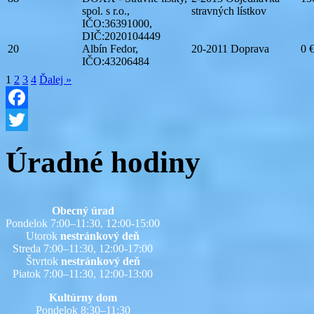
spol. s r.o.,
stravných lístkov
IČO:36391000,
DIČ:2020104449
20
Albín Fedor,
20-2011 Doprava
0 
IČO:43206484
1
2
3
4
Ďalej »
Facebook
Twitter
Úradné hodiny
Obecný úrad
Pondelok 7:00–11:30, 12:00-15:00
Utorok
nestránkový deň
Streda 7:00–11:30, 12:00-17:00
Štvrtok
nestránkový deň
Piatok 7:00–11:30, 12:00-13:00
Kultúrny dom
Pondelok 8:30–11:30