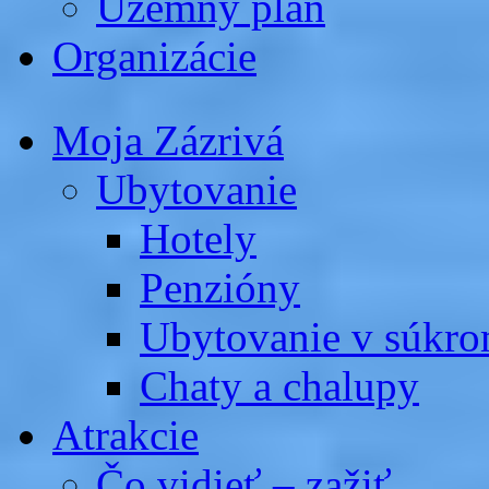
Územný plán
Organizácie
Moja Zázrivá
Ubytovanie
Hotely
Penzióny
Ubytovanie v súkro
Chaty a chalupy
Atrakcie
Čo vidieť – zažiť