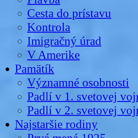
Cesta do prístavu
Kontrola
Imigračný úrad
V Amerike
Pamätík
Významné osobnosti
Padlí v 1. svetovej voj
Padlí v 2. svetovej voj
Najstaršie rodiny
Prvé mená 1925