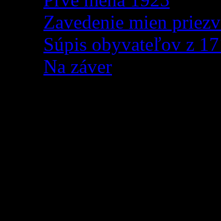
Zavedenie mien priezv
Súpis obyvateľov z 1
Na záver
1. ročník projektu Zve
Obec Zázrivá vytvára prí
ročníka projektu Zveľaďm
z vekom
od 15 do 19 
súhlasom rodičov. Pom