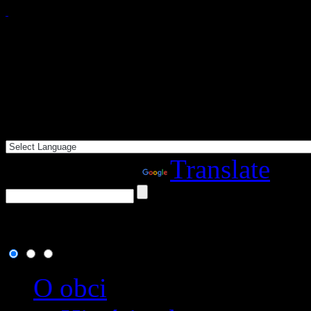
Powered by
Translate
9. august 2026
, dnes osla
O obci