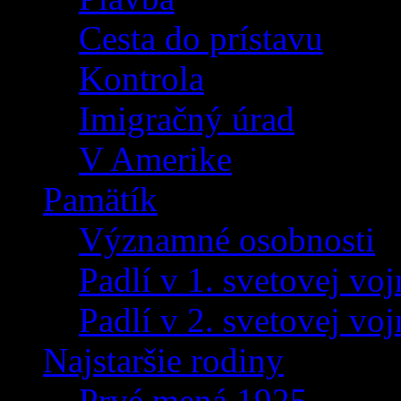
Cesta do prístavu
Kontrola
Imigračný úrad
V Amerike
Pamätík
Významné osobnosti
Padlí v 1. svetovej voj
Padlí v 2. svetovej voj
Najstaršie rodiny
Prvé mená 1925