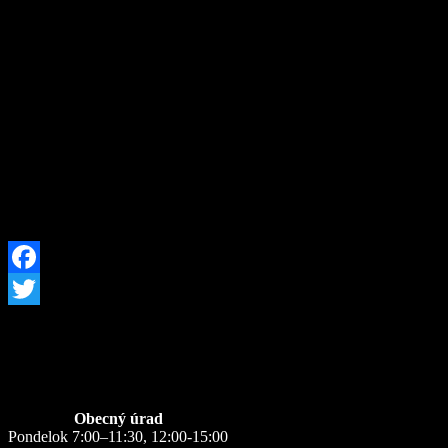
Skúsenosti Slovenska nado
a následného zápasu o ot
využíva na Balkáne. Pr
Slovenska a Európskej 
demokracie, rešpektovaní ľu
Facebook
Twitter
Úradné hodiny
Obecný úrad
Pondelok 7:00–11:30, 12:00-15:00