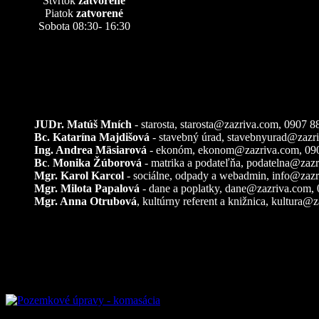
Štvrtok
zatvorené
Piatok
zatvorené
Sobota 08:30- 16:30
Kontakty
JUDr. Matúš Mních
- starosta, starosta@zazriva.com,
0907 8
Bc. Katarína Majdišová
- stavebný úrad,
stavebnyurad@zazr
Ing. Andrea Mäsiarová
- ekonóm,
ekonom@zazriva.com
, 09
Bc
.
Monika Žúborová
- matrika a podateľňa,
podatelna@zazr
Mgr. Karol Karcol
- sociálne, odpady a webadmin,
info@zazr
Mgr. Milota Papalová
- dane a poplatky,
dane@zazriva.com
,
Mgr. Anna Otrubová
, kultúrny referent a knižnica,
kultura@z
Pozemkové úpravy – k