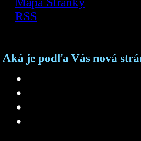
Mapa Stránky
RSS
Anketa
Aká je podľa Vás nová str
Skvelá
Dobrá
Je čo zlepšovať
Zlá