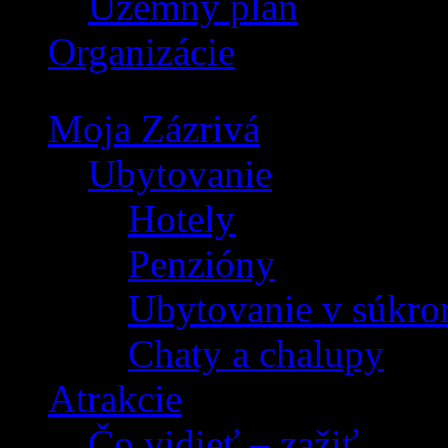
Územný plán
Organizácie
Moja Zázrivá
Ubytovanie
Hotely
Penzióny
Ubytovanie v súkro
Chaty a chalupy
Atrakcie
Čo vidieť – zažiť