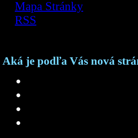
Mapa Stránky
RSS
Anketa
Aká je podľa Vás nová str
Skvelá
Dobrá
Je čo zlepšovať
Zlá