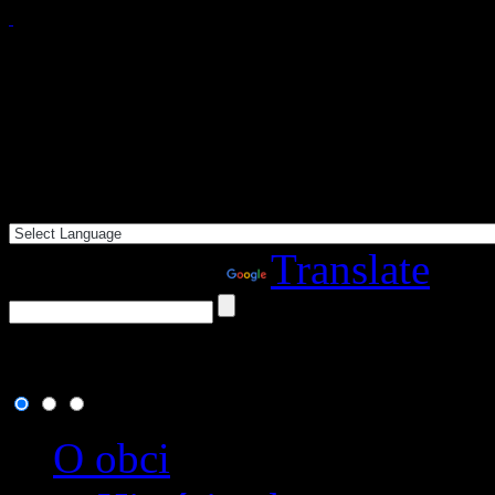
Powered by
Translate
6. august 2026
, dnes osla
O obci