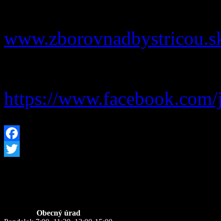
zverejnené na facebookovej
www.zborovnadbystricou.s
Pozvánku na Detskú tour, kt
https://www.facebook.c
om/
Facebook
Twitter
Úradné hodiny
Obecný úrad