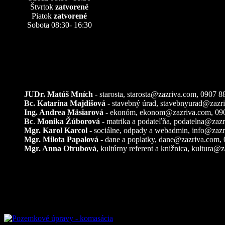
Štvrtok
zatvorené
Piatok
zatvorené
Sobota 08:30- 16:30
Kontakty
JUDr. Matúš Mních
- starosta, starosta@zazriva.com,
0907 8
Bc. Katarína Majdišová
- stavebný úrad,
stavebnyurad@zazr
Ing. Andrea Mäsiarová
- ekonóm,
ekonom@zazriva.com
, 09
Bc
.
Monika Žúborová
- matrika a podateľňa,
podatelna@zazr
Mgr. Karol Karcol
- sociálne, odpady a webadmin,
info@zazr
Mgr. Milota Papalová
- dane a poplatky,
dane@zazriva.com
,
Mgr. Anna Otrubová
, kultúrny referent a knižnica,
kultura@z
Pozemkové úpravy – k