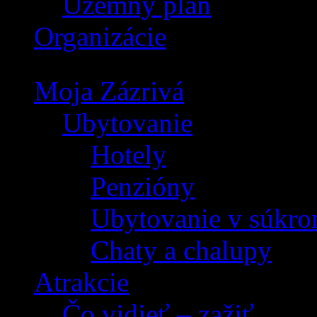
Územný plán
Organizácie
Moja Zázrivá
Ubytovanie
Hotely
Penzióny
Ubytovanie v súkro
Chaty a chalupy
Atrakcie
Čo vidieť – zažiť