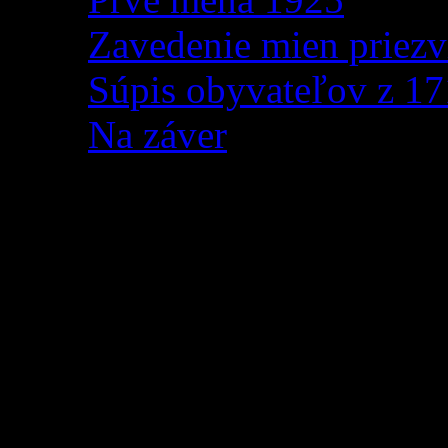
Zavedenie mien priezv
Súpis obyvateľov z 1
Na záver
3. kolo Detskej tour Pe
Súťaž je určená pre všetky 
úplných začiatočníkov až p
je pre návštevníkov priprav
je možná online, prípadne n