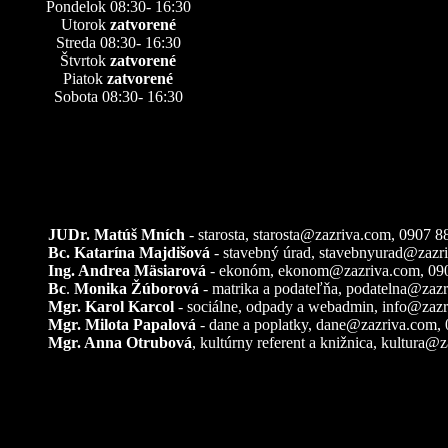
Pondelok 08:30- 16:30
Utorok
zatvorené
Streda 08:30- 16:30
Štvrtok
zatvorené
Piatok
zatvorené
Sobota 08:30- 16:30
Kontakty
JUDr. Matúš Mních
- starosta, starosta@zazriva.com,
0907 8
Bc. Katarína Majdišová
- stavebný úrad,
stavebnyurad@zazr
Ing. Andrea Mäsiarová
- ekonóm,
ekonom@zazriva.com
, 09
Bc
.
Monika Žúborová
- matrika a podateľňa,
podatelna@zazr
Mgr. Karol Karcol
- sociálne, odpady a webadmin,
info@zazr
Mgr. Milota Papalová
- dane a poplatky,
dane@zazriva.com
,
Mgr. Anna Otrubová
, kultúrny referent a knižnica,
kultura@z
Pozemkové úpravy – k