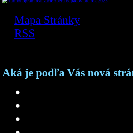
Mapa Stránky
RSS
Anketa
Aká je podľa Vás nová str
Skvelá
Dobrá
Je čo zlepšovať
Zlá