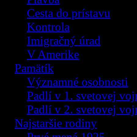
Cesta do prístavu
Kontrola
Imigračný úrad
V Amerike
Pamätík
Významné osobnosti
Padlí v 1. svetovej voj
Padlí v 2. svetovej voj
Najstaršie rodiny
Prvé mená 1925