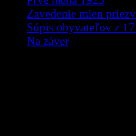
Zavedenie mien priezv
Súpis obyvateľov z 1
Na záver
Centrum právnej pomo
Centrum právnej pomoci v
Tvrdošín zriadilo konzulta
na ulici Obrancov mie