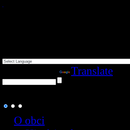
Powered by
Translate
6. august 2026
, dnes osla
O obci