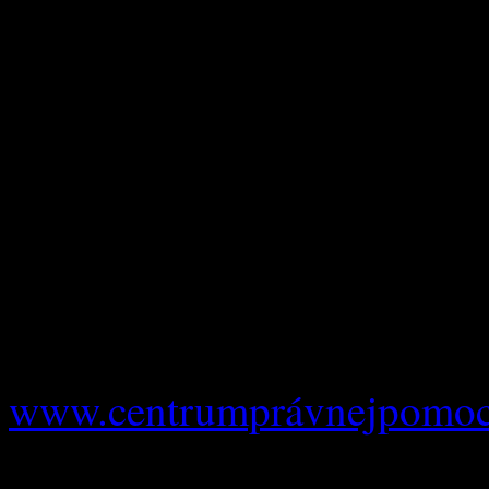
centra).
V konzultačnom pracovisku
mesačne posledný štvrt
mesiaci v čase od 8:30 
nutné sa objednať telefoni
alebo elektronicky na r
www.centrumprávnejpomoc
prijaté opatrenia ÚVZ SR a