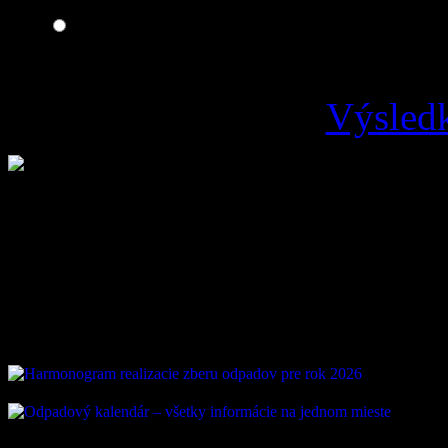
Zlá
Výsledk
Loading ...
Vývoz odpadu