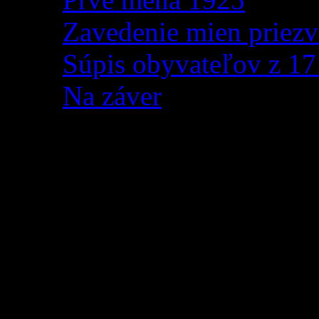
Zavedenie mien priezv
Súpis obyvateľov z 1
Na záver
Daj Boh šťastia tejto z
Občianske združenie Záz
Farský úrad Zázrivá Vás
koncert
, ktorý sa uskutoč
kostole Nanebovzatia Panny 