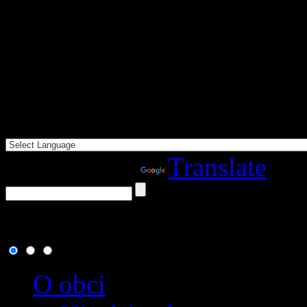
Powered by
Translate
8. august 2026
, dnes osla
O obci