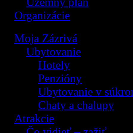
Územný plán
Organizácie
Moja Zázrivá
Ubytovanie
Hotely
Penzióny
Ubytovanie v súkro
Chaty a chalupy
Atrakcie
Čo vidieť – zažiť