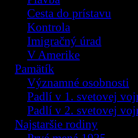
Cesta do prístavu
Kontrola
Imigračný úrad
V Amerike
Pamätík
Významné osobnosti
Padlí v 1. svetovej voj
Padlí v 2. svetovej voj
Najstaršie rodiny
Prvé mená 1925