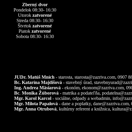
Zberný dvor
Pondelok 08:30- 16:30
Utorok
zatvorené
Streda 08:30- 16:30
Štvrtok
zatvorené
Piatok
zatvorené
Sobota 08:30- 16:30
Kontakty
JUDr. Matúš Mních
- starosta, starosta@zazriva.com,
0907 8
Bc. Katarína Majdišová
- stavebný úrad,
stavebnyurad@zazr
Ing. Andrea Mäsiarová
- ekonóm,
ekonom@zazriva.com
, 09
Bc
.
Monika Žúborová
- matrika a podateľňa,
podatelna@zazr
Mgr. Karol Karcol
- sociálne, odpady a webadmin,
info@zazr
Mgr. Milota Papalová
- dane a poplatky,
dane@zazriva.com
,
Mgr. Anna Otrubová
, kultúrny referent a knižnica,
kultura@z
Pozemkové úpravy – k