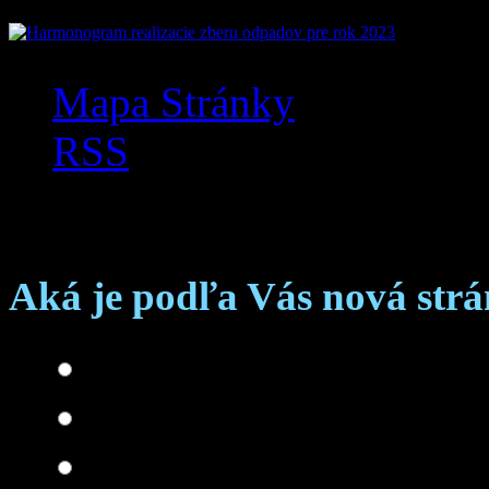
Mapa Stránky
RSS
Anketa
Aká je podľa Vás nová str
Skvelá
Dobrá
Je čo zlepšovať