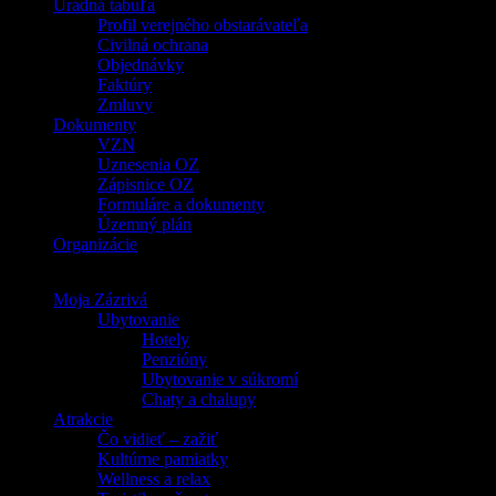
Úradná tabuľa
Profil verejného obstarávateľa
Civilná ochrana
Objednávky
Faktúry
Zmluvy
Dokumenty
VZN
Uznesenia OZ
Zápisnice OZ
Formuláre a dokumenty
Územný plán
Organizácie
Moja Zázrivá
Ubytovanie
Hotely
Penzióny
Ubytovanie v súkromí
Chaty a chalupy
Atrakcie
Čo vidieť – zažiť
Kultúrne pamiatky
Wellness a relax