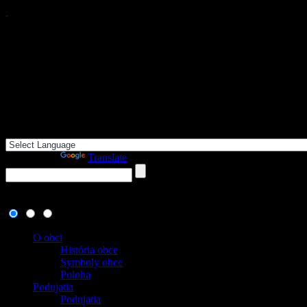
Powered by
Translate
8. august 2026
, dnes oslavuje meniny:
, zajtra:
Ľubomíra
O obci
História obce
Symboly obce
Poloha
Podujatia
Podujatia