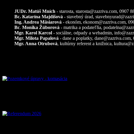
JUDr. Matúš Mních
- starosta, starosta@zazriva.com,
0907 8
Bc. Katarína Majdišová
- stavebný úrad,
stavebnyurad@zazr
Ing. Andrea Mäsiarová
- ekonóm,
ekonom@zazriva.com
, 09
Bc
.
Monika Žúborová
- matrika a podateľňa,
podatelna@zazr
Mgr. Karol Karcol
- sociálne, odpady a webadmin,
info@zazr
Mgr. Milota Papalová
- dane a poplatky,
dane@zazriva.com
,
Mgr. Anna Otrubová
, kultúrny referent a knižnica,
kultura@z
Pozemkové úpravy – komasácia
Referendum 2026
Voľby 2026 – Voľby do OSO a OSK