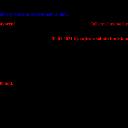
binsky-okres-sa-testovat-nemusi.html
otvorené
, pre tých ktorí majú záujem o testovanie.
Odberové miesta bud
a bude v obci Zázrivá, v dňa
30.01.2021 t.j. zajtra v sobotu bude ko
zrivá
, na prízemí.
, Končitá, Havrania, Kozinská a Plešivá, Biela, Dolina, Ráztoky 
00 hod
.
á.
zom.
 rokov, hlavne tí občania, ktorí pre povahu svojej práce musia cestova
ID-19 a budú mať o tom potvrdenie nie staršie ako 90 dní.