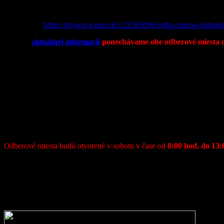
Veľká zmena, Dolnokubínsky okres sa testovať nemusí.
Čítajte viac:
https://myorava.sme.sk/c/22585096/velka-zmena-dolnoku
Napriek
aktuálnej informácii
ponechávame obe odberové miesta 
Vážení občania,
v zmysle uznesenia Vlády Slovenskej republiky zo dňa 17.01.2021, s
V obci Zázrivá budú zriadené dve odberové miesta:
1. odberové miesto
je zriadené v novej budove
Základnej školy Zá
Do tohto odberného miesta sú zaradení
občania z osady Stred
.
2. odberné miesto
je zriadené
v budove kultúrneho domu
.
Do tohto odberného miesta budú zaradené osady
Petrová, Demkovská
Odberové miesta budú otvorené v sobotu v čase od
8:00 hod. do 13:
Prednostne budú otestovaní občania s trvalým pobytom v obci Zázriv
Občania starší ako 15 rokov sa musia preukázať občianskym preuka
Odporúča sa, aby sa testovania zúčastnili občania vo veku od 15 do 65
Výnimku z testovania budú mať ľudia, ktorí prekonali ochorenie COV