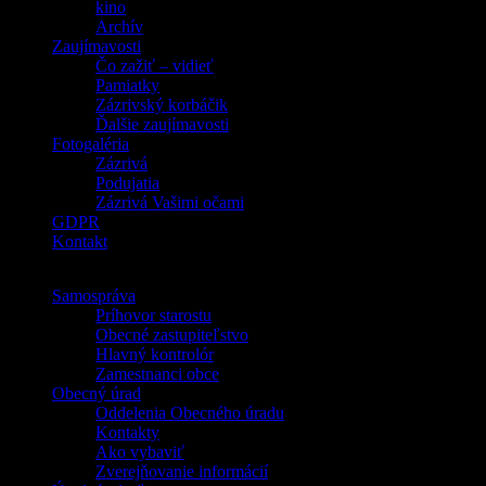
kino
Archív
Zaujímavosti
Čo zažiť – vidieť
Pamiatky
Zázrivský korbáčik
Ďalšie zaujímavosti
Fotogaléria
Zázrivá
Podujatia
Zázrivá Vašimi očami
GDPR
Kontakt
Samospráva
Príhovor starostu
Obecné zastupiteľstvo
Hlavný kontrolór
Zamestnanci obce
Obecný úrad
Oddelenia Obecného úradu
Kontakty
Ako vybaviť
Zverejňovanie informácií