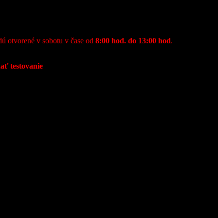
ú otvorené v sobotu v čase od
8:00 hod. do 13:00 hod
.
nať testovanie
na ochorenie COVID-19.
a Grúne.
ť: