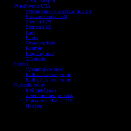
Turistika a šport
Vysťahovanie USA
Vysťahovanie sa za prácou do USA
Provizorské učty 1624
Zoznam 1875
Zoznam 1892
Lode
Plavba
Cesta do prístavu
Kontrola
Imigračný úrad
V Amerike
Pamätík
Významné osobnosti
Padlí v 1. svetovej vojne
Padlí v 2. svetovej vojne
Najstaršie rodiny
Prvé mená 1925
Zavedenie mien priezvísk
Súpis obyvateľov z 1715
Na záver
Dobrovoľné testovanie na ochorenie COVID