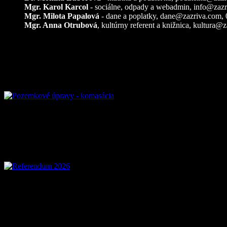
Mgr. Karol Karcol
- sociálne, odpady a webadmin,
info@zazr
Mgr. Milota Papalová
- dane a poplatky,
dane@zazriva.com
,
Mgr. Anna Otrubová
, kultúrny referent a knižnica,
kultura@z
Pozemkové úpravy – k
Referendum 2026
Voľby 2026 – Voľby d