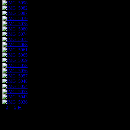
1
2
...
5
►