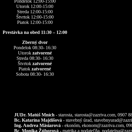
Pondelok 12:00-15:00
Utorok 12:00-15:00
Streda 12:00-15:00
Štvrtok 12:00-15:00
Piatok 12:00-15:00
Prestávka na obed 11:30 – 12:00
Zberný dvor
Pondelok 08:30- 16:30
Utorok
zatvorené
Streda 08:30- 16:30
Štvrtok
zatvorené
Piatok
zatvorené
Sobota 08:30- 16:30
Kontakty
JUDr. Matúš Mních
- starosta, starosta@zazriva.com,
0907 8
Bc. Katarína Majdišová
- stavebný úrad,
stavebnyurad@zazr
Ing. Andrea Mäsiarová
- ekonóm,
ekonom@zazriva.com
, 09
Bc
.
Monika Žúborová
- matrika a podateľňa,
podatelna@zazr