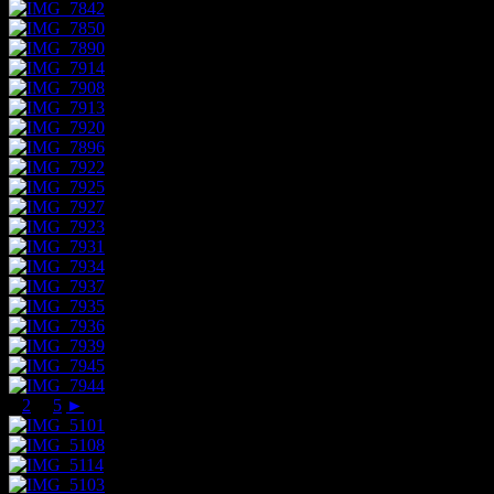
1
2
...
5
►