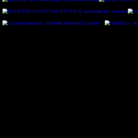
Oficiálna stránka obce Zázr
05 Zázrivá, IČO: 00315010
VÚB:SK45 0200 0000 0000