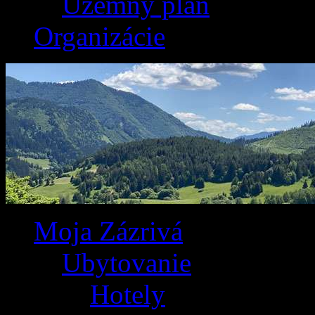
Územný plán
Organizácie
Moja Zázrivá
Ubytovanie
Hotely