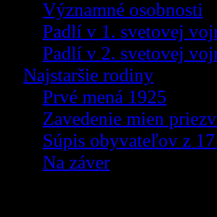
Významné osobnosti
Padlí v 1. svetovej voj
Padlí v 2. svetovej voj
Najstaršie rodiny
Prvé mená 1925
Zavedenie mien priezv
Súpis obyvateľov z 1
Na záver
Fašiangy v Zázrivej 20