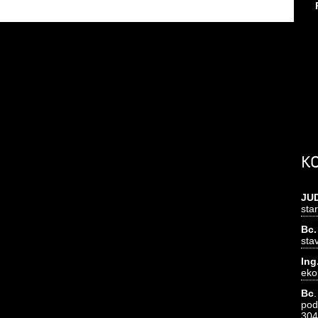
K
JU
sta
Bc.
sta
In
eko
Bc
pod
304