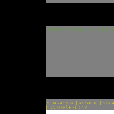
SAMOSPRÁVA
OBECNÝ ÚRAD
Ú
MOJA ZÁZRIVÁ
ATRAKCIE
VYSŤ
NAJSTARŠIE RODINY