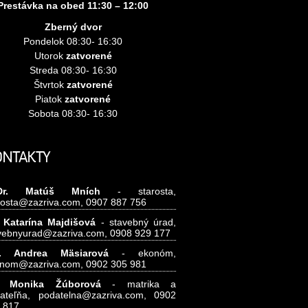
Prestávka na obed 11:30 – 12:00
Zberný dvor
Pondelok 08:30- 16:30
Utorok
zatvorené
Streda 08:30- 16:30
Štvrtok
zatvorené
Piatok
zatvorené
Sobota 08:30- 16:30
ONTAKTY
Dr. Matúš Mních
- starosta,
rosta@zazriva.com,
0907 887 756
 Katarína Majdišová
- stavebný úrad,
vebnyurad@zazriva.com,
0908 929 177
g. Andrea Mäsiarová
- ekonóm,
nom@zazriva.com
, 0902 305 981
.
Monika Žúborová
- matrika a
ateľňa,
podatelna@zazriva.com,
0902
 817