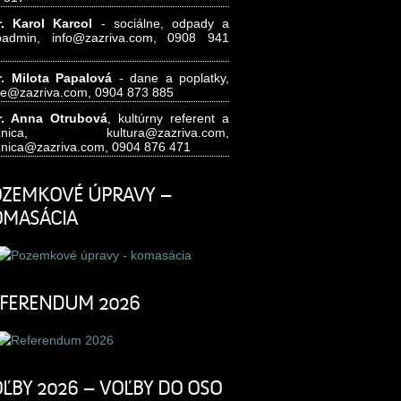
. Karol Karcol
- sociálne, odpady a
badmin,
info@zazriva.com,
0908 941
. Milota Papalová
- dane a poplatky,
e@zazriva.com
, 0904 873 885
. Anna Otrubová
, kultúrny referent a
nižnica,
kultura@zazriva.com,
znica@zazriva.com
, 0904 876 471
ZEMKOVÉ ÚPRAVY –
OMASÁCIA
FERENDUM 2026
ĽBY 2026 – VOĽBY DO OSO