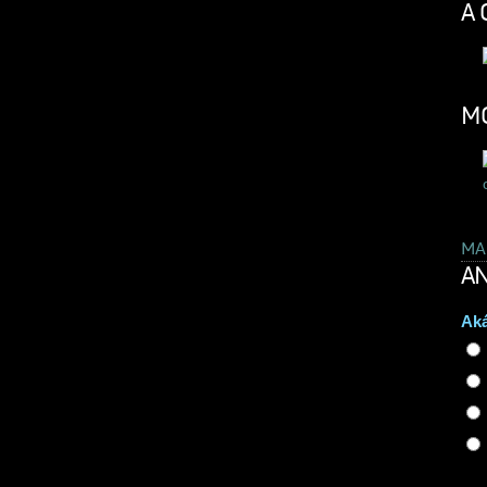
A 
MO
MA
AN
Aká