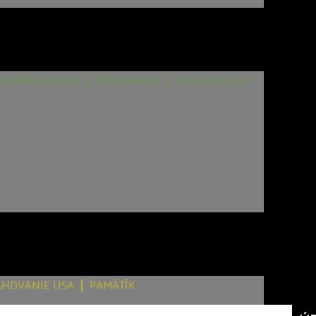
RADNÁ TABUĽA
DOKUMENTY
ORGANIZÁCIE
AHOVANIE USA
PAMÄTÍK