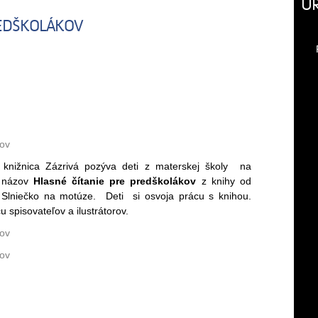
Ú
REDŠKOLÁKOV
nižnica Zázrivá pozýva deti z materskej školy na
ť názov
Hlasné čítanie pre predškolákov
z knihy od
 Slniečko na motúze. Deti si osvoja prácu s knihou.
 spisovateľov a ilustrátorov.