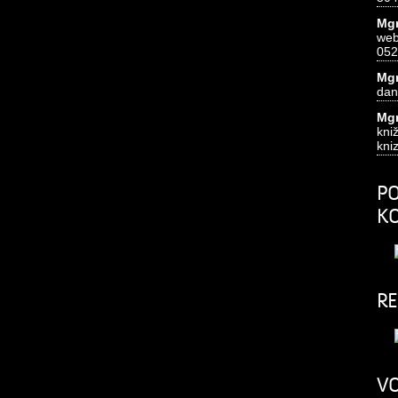
Mgr
we
052
Mgr
dan
Mgr
k
kni
PO
K
RE
VO