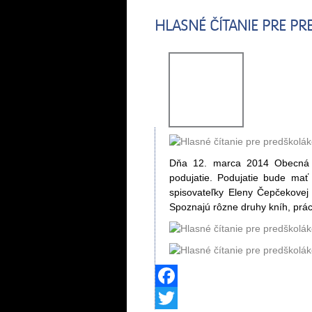
HLASNÉ ČÍTANIE PRE P
Dňa 12. marca 2014 Obecná k
podujatie. Podujatie bude ma
spisovateľky Eleny Čepčekovej
Spoznajú rôzne druhy kníh, prácu
Facebook