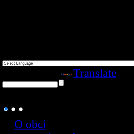
Powered by
Translate
7. august 2026
, dnes osla
O obci