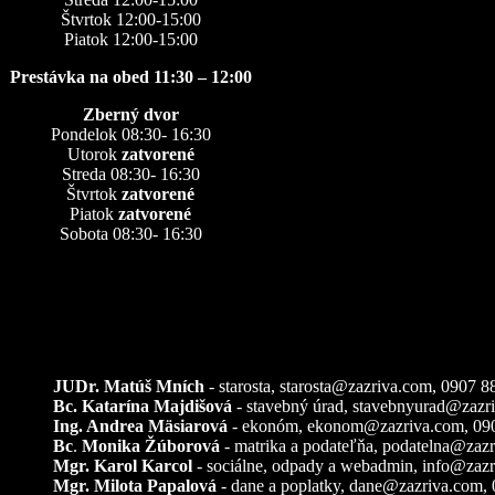
Štvrtok 12:00-15:00
Piatok 12:00-15:00
Prestávka na obed 11:30 – 12:00
Zberný dvor
Pondelok 08:30- 16:30
Utorok
zatvorené
Streda 08:30- 16:30
Štvrtok
zatvorené
Piatok
zatvorené
Sobota 08:30- 16:30
Kontakty
JUDr. Matúš Mních
- starosta, starosta@zazriva.com,
0907 8
Bc. Katarína Majdišová
- stavebný úrad,
stavebnyurad@zazr
Ing. Andrea Mäsiarová
- ekonóm,
ekonom@zazriva.com
, 09
Bc
.
Monika Žúborová
- matrika a podateľňa,
podatelna@zazr
Mgr. Karol Karcol
- sociálne, odpady a webadmin,
info@zazr
Mgr. Milota Papalová
- dane a poplatky,
dane@zazriva.com
,