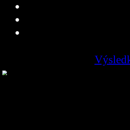
Dobrá
Je čo zlepšovať
Zlá
Výsledk
Loading ...
Vývoz odpadu