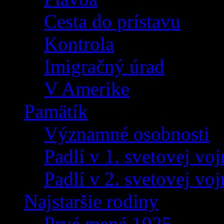
Cesta do prístavu
Kontrola
Imigračný úrad
V Amerike
Pamätík
Významné osobnosti
Padlí v 1. svetovej voj
Padlí v 2. svetovej voj
Najstaršie rodiny
Prvé mená 1925