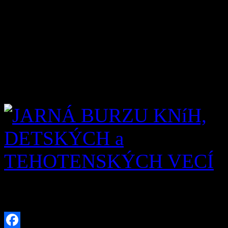
euro).
V prípade ďalších otázok nás
0949857146, 0918 530 518
mcoveckovo@centrum.sk