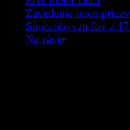
Zavedenie mien priezv
Súpis obyvateľov z 1
Na záver
JARNÁ BURZA KNÍH
TEHOTENSKÝCH VE
Materské centrum OVEČKO
na
JARNÚ BURZU KNÍH
TEHOTENSKÝCH VECÍ