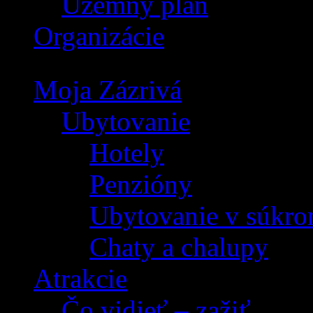
Územný plán
Organizácie
Moja Zázrivá
Ubytovanie
Hotely
Penzióny
Ubytovanie v súkro
Chaty a chalupy
Atrakcie
Čo vidieť – zažiť