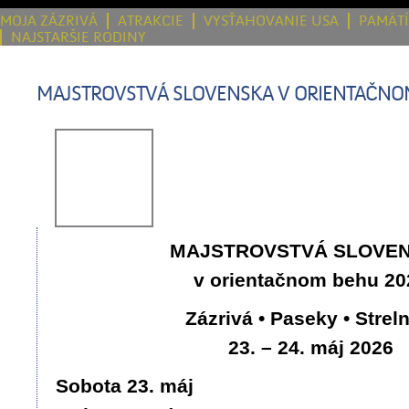
MOJA ZÁZRIVÁ
ATRAKCIE
VYSŤAHOVANIE USA
PAMÄT
NAJSTARŠIE RODINY
MAJSTROVSTVÁ SLOVENSKA V ORIENTAČNO
MAJSTROVSTVÁ SLOVE
v orientačnom behu 20
Zázrivá • Paseky • Strel
23. – 24. máj 2026
Sobota 23. máj