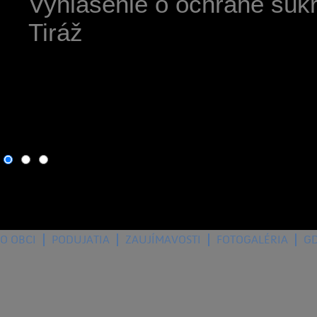
Vyhlásenie o ochrane súk
Tiráž
7. august 2026
, dnes osla
O OBCI
PODUJATIA
ZAUJÍMAVOSTI
FOTOGALÉRIA
G