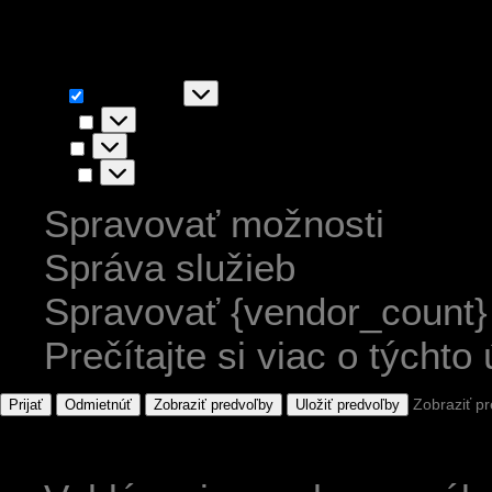
akceptovaním súhlasíte s ic
Funkčné
Funkčné
Vždy aktívny
Predvoľby
Predvoľby
Štatistiky
Štatistiky
Marketing
Marketing
Spravovať možnosti
Správa služieb
Spravovať {vendor_count}
Prečítajte si viac o týchto
Zobraziť p
Prijať
Odmietnúť
Zobraziť predvoľby
Uložiť predvoľby