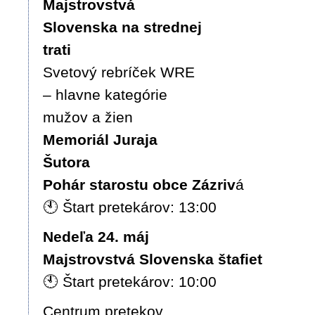
Majstrovstvá
Slovenska na strednej
trati
Svetový rebríček WRE
– hlavne kategórie
mužov a žien
Memoriál Juraja
Šutora
Pohár starostu obce Zázriv
á
🕙 Štart pretekárov: 13:00
Nedeľa 24. máj
Majstrovstvá Slovenska štafiet
🕙 Štart pretekárov: 10:00
Centrum pretekov