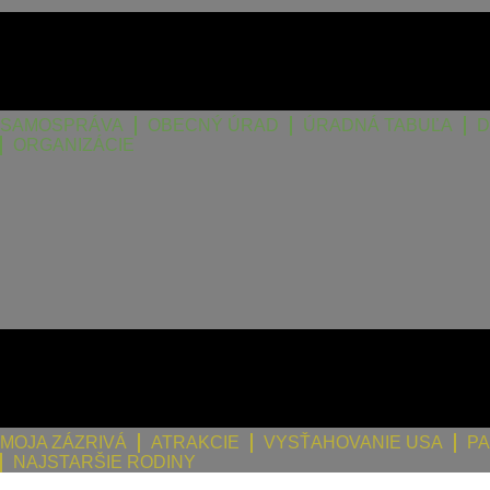
SAMOSPRÁVA
OBECNÝ ÚRAD
ÚRADNÁ TABUĽA
D
ORGANIZÁCIE
MOJA ZÁZRIVÁ
ATRAKCIE
VYSŤAHOVANIE USA
PA
NAJSTARŠIE RODINY