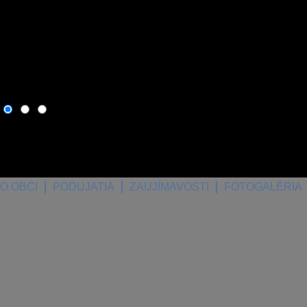
10. august 2026
, dnes os
O OBCI
PODUJATIA
ZAUJÍMAVOSTI
FOTOGALÉRIA