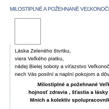
MILOSTIPLNÉ A POŽEHNANÉ VEĽKONOČ
Láska Zeleného štvrtku,
viera Veľkého piatku,
nádej Bielej soboty a víťazstvo Veľkonoč
nech Vás posilní a naplní pokojom a dô
Milostiplné a požehnané Veľ
hojnosť zdravia , šťastia a lásk
Mních a kolektív spolupracovní