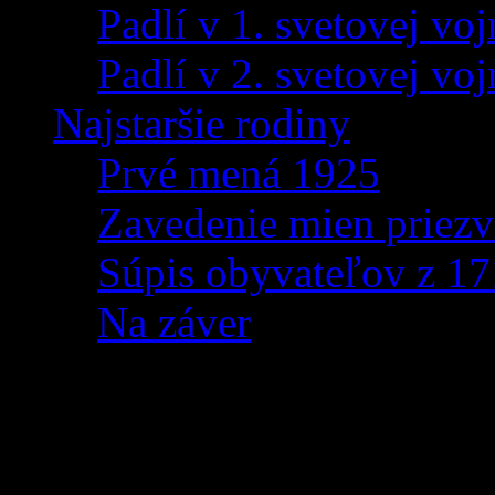
Padlí v 1. svetovej voj
Padlí v 2. svetovej voj
Najstaršie rodiny
Prvé mená 1925
Zavedenie mien priezv
Súpis obyvateľov z 1
Na záver
NATUR-PACK štúdia zo 
zberu v partnerských 