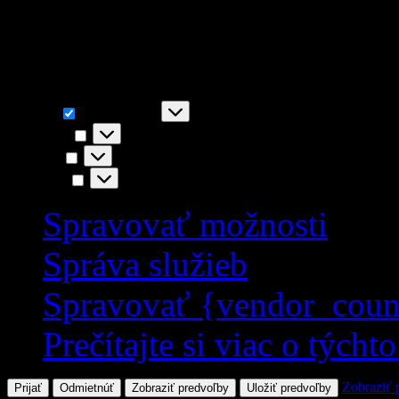
napr. funkčnosť stránky, You
akceptovaním súhlasíte s i
Funkčné
Funkčné
Vždy aktívny
Predvoľby
Predvoľby
Štatistiky
Štatistiky
Marketing
Marketing
Spravovať možnosti
Správa služieb
Spravovať {vendor_coun
Prečítajte si viac o týcht
Zobraziť 
Prijať
Odmietnúť
Zobraziť predvoľby
Uložiť predvoľby