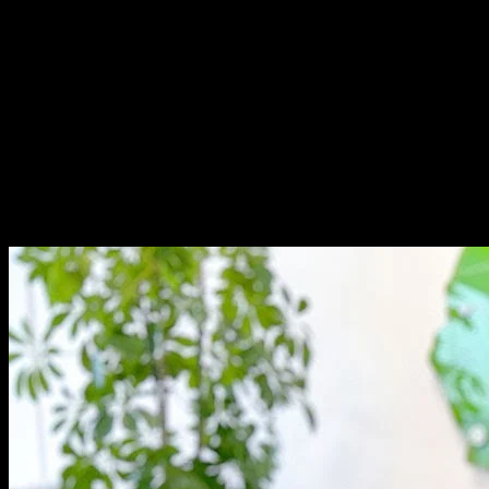
presvedčení, že aj vďa
priebežnému zlepšovaniu 
odpadov na Slovensku.
Tím NATUR-PACK