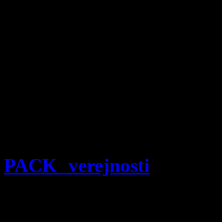
Štúdiu „
100 analýz tr
odpadov
“ nájdete v sekcii
Celý projekt by sa ned
spolupráce s partnersk
spoločnosťami, za čo im p
Viac sa o štúdii dozviete 
tomuto projektu. Nájdete
PACK verejnosti
po kli
pohodlne pozrieť v
dolnej 
V analýzach budeme pokr