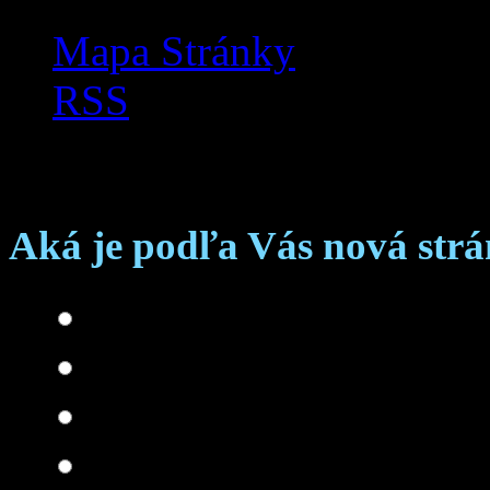
Mapa Stránky
RSS
Anketa
Aká je podľa Vás nová str
Skvelá
Dobrá
Je čo zlepšovať
Zlá