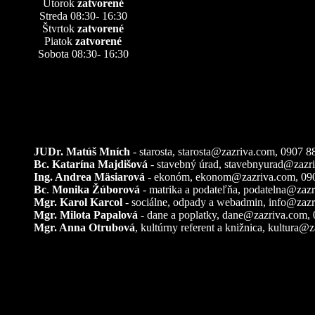
Utorok
zatvorené
Streda 08:30- 16:30
Štvrtok
zatvorené
Piatok
zatvorené
Sobota 08:30- 16:30
Kontakty
JUDr. Matúš Mních
- starosta, starosta@zazriva.com,
0907 8
Bc. Katarína Majdišová
- stavebný úrad,
stavebnyurad@zazr
Ing. Andrea Mäsiarová
- ekonóm,
ekonom@zazriva.com
, 09
Bc
.
Monika Žúborová
- matrika a podateľňa,
podatelna@zazr
Mgr. Karol Karcol
- sociálne, odpady a webadmin,
info@zazr
Mgr. Milota Papalová
- dane a poplatky,
dane@zazriva.com
,
Mgr. Anna Otrubová
, kultúrny referent a knižnica,
kultura@z
Pozemkové úpravy – k