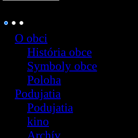
8. august 2026
, dnes osla
O obci
História obce
Symboly obce
Poloha
Podujatia
Podujatia
kino
Archív