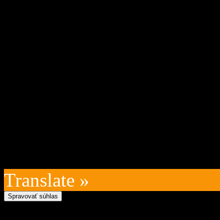
Oficiálna stránka obce Zázr
05 Zázrivá, IČO: 00315010
VÚB:SK45 0200 0000 0000
kontakt na prevádzkovateľ
technický prevádzkovateľ:
Posledná aktualizácia: 202
Translate »
Spravovať súhlas