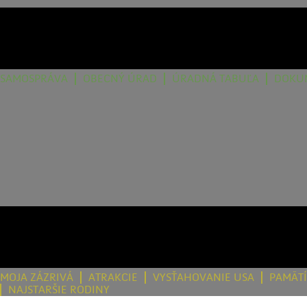
SAMOSPRÁVA
OBECNÝ ÚRAD
ÚRADNÁ TABUĽA
DOKU
MOJA ZÁZRIVÁ
ATRAKCIE
VYSŤAHOVANIE USA
PAMÄT
NAJSTARŠIE RODINY