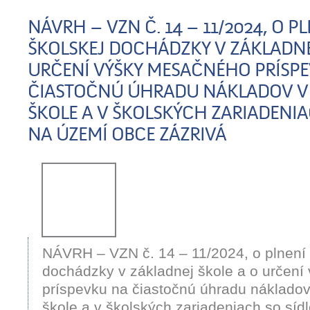
NÁVRH – VZN Č. 14 – 11/2024, O P
ŠKOLSKEJ DOCHÁDZKY V ZÁKLADNE
URČENÍ VÝŠKY MESAČNÉHO PRÍSP
ČIASTOČNÚ ÚHRADU NÁKLADOV V
ŠKOLE A V ŠKOLSKÝCH ZARIADENI
NA ÚZEMÍ OBCE ZÁZRIVÁ
NÁVRH – VZN č. 14 – 11/2024, o plnení 
dochádzky v základnej škole a o určen
príspevku na čiastočnú úhradu nákladov
škole a v školských zariadeniach so sí