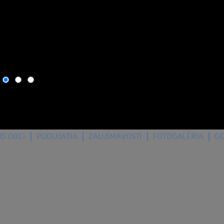
6. august 2026
, dnes osla
O OBCI
PODUJATIA
ZAUJÍMAVOSTI
FOTOGALÉRIA
G