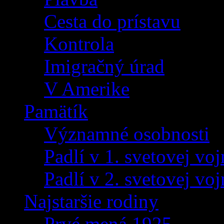
Cesta do prístavu
Kontrola
Imigračný úrad
V Amerike
Pamätík
Významné osobnosti
Padlí v 1. svetovej voj
Padlí v 2. svetovej voj
Najstaršie rodiny
Prvé mená 1925