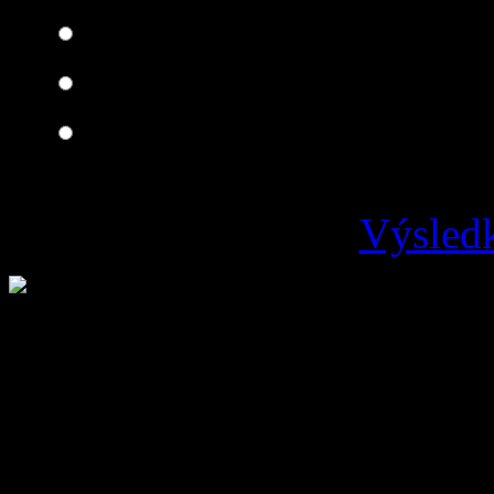
Dobrá
Je čo zlepšovať
Zlá
Výsledk
Loading ...
Vývoz odpadu