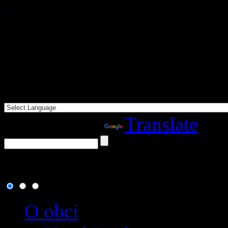
Powered by
Translate
5. august 2026
, dnes osla
O obci