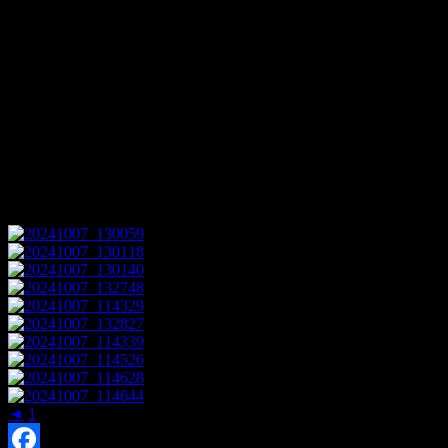
Nech roky, ktoré máte p
láskou, úctou a pozornosťou
Vášho zrelého veku pr
vďačnosťou nás všetkých a 
pokojná a srdečná.
◄
1
2