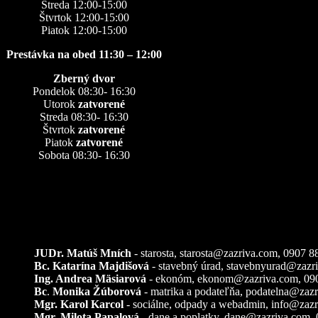
Streda 12:00-15:00
Štvrtok 12:00-15:00
Piatok 12:00-15:00
Prestávka na obed 11:30 – 12:00
Zberný dvor
Pondelok 08:30- 16:30
Utorok
zatvorené
Streda 08:30- 16:30
Štvrtok
zatvorené
Piatok
zatvorené
Sobota 08:30- 16:30
Kontakty
JUDr. Matúš Mních
- starosta, starosta@zazriva.com,
0907 8
Bc. Katarína Majdišová
- stavebný úrad,
stavebnyurad@zazr
Ing. Andrea Mäsiarová
- ekonóm,
ekonom@zazriva.com
, 09
Bc
.
Monika Žúborová
- matrika a podateľňa,
podatelna@zazr
Mgr. Karol Karcol
- sociálne, odpady a webadmin,
info@zazr
Mgr. Milota Papalová
- dane a poplatky,
dane@zazriva.com
,