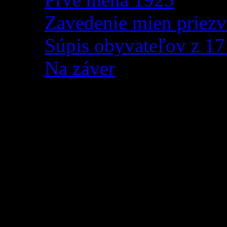
Zavedenie mien priezv
Súpis obyvateľov z 1
Na záver
Nieto krajšieho a jemne
pohladenie starého otca
šťastnejších chvíľ, ako
Nieto krajšieho obdobia v p
hrá s krásne sfarbeným