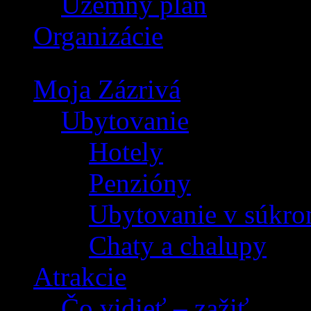
Územný plán
Organizácie
Moja Zázrivá
Ubytovanie
Hotely
Penzióny
Ubytovanie v súkro
Chaty a chalupy
Atrakcie
Čo vidieť – zažiť