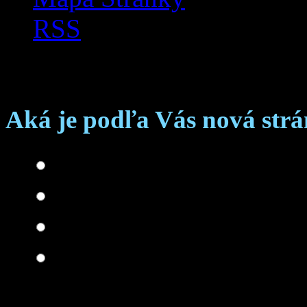
RSS
Anketa
Aká je podľa Vás nová str
Skvelá
Dobrá
Je čo zlepšovať
Zlá