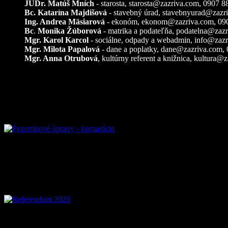
JUDr. Matúš Mních
- starosta, starosta@zazriva.com,
0907 8
Bc. Katarína Majdišová
- stavebný úrad,
stavebnyurad@zazr
Ing. Andrea Mäsiarová
- ekonóm,
ekonom@zazriva.com
, 09
Bc
.
Monika Žúborová
- matrika a podateľňa,
podatelna@zazr
Mgr. Karol Karcol
- sociálne, odpady a webadmin,
info@zazr
Mgr. Milota Papalová
- dane a poplatky,
dane@zazriva.com
,
Mgr. Anna Otrubová
, kultúrny referent a knižnica,
kultura@z
Pozemkové úpravy – k
Referendum 2026