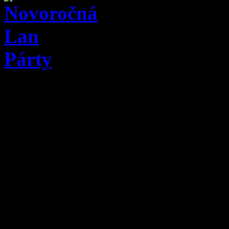
Čak
Skve
Výborn
Atrak
Vst