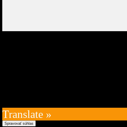
Oficiálna stránka obce Zázr
05 Zázrivá, IČO: 00315010
VÚB:SK45 0200 0000 0000
kontakt na prevádzkovateľ
technický prevádzkovateľ:
Posledná aktualizácia: 202
Translate »
Spravovať súhlas