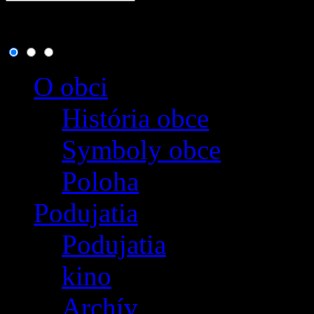
9. august 2026
, dnes osla
O obci
História obce
Symboly obce
Poloha
Podujatia
Podujatia
kino
Archív