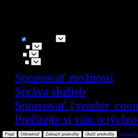
napr. funkčnosť stránky, You
akceptovaním súhlasíte s i
Funkčné
Funkčné
Vždy aktívny
Predvoľby
Predvoľby
Štatistiky
Štatistiky
Marketing
Marketing
Spravovať možnosti
Správa služieb
Spravovať {vendor_coun
Prečítajte si viac o týcht
Zobraziť 
Prijať
Odmietnúť
Zobraziť predvoľby
Uložiť predvoľby