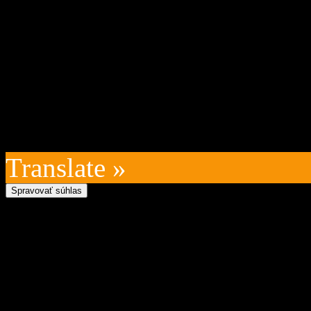
05 Zázrivá, IČO: 00315010
VÚB:SK45 0200 0000 0000
kontakt na prevádzkovateľ
technický prevádzkovateľ:
Posledná aktualizácia: 202
Translate »
Spravovať súhlas