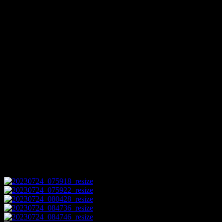
Zelenákovej Zdražilov
Lášticovej Mackovej,
všetkým
ostatným
, ktorí
pobyte detí. Prázdniny sa 
pobyt detí v našom letnom t
pohode plnej nových záž
prítomnosti kamarátov.
Dov