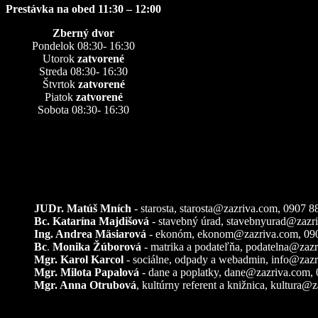
Prestávka na obed 11:30 – 12:00
Zberný dvor
Pondelok 08:30- 16:30
Utorok
zatvorené
Streda 08:30- 16:30
Štvrtok
zatvorené
Piatok
zatvorené
Sobota 08:30- 16:30
Kontakty
JUDr. Matúš Mních
- starosta, starosta@zazriva.com,
0907 8
Bc. Katarína Majdišová
- stavebný úrad,
stavebnyurad@zazr
Ing. Andrea Mäsiarová
- ekonóm,
ekonom@zazriva.com
, 09
Bc
.
Monika Žúborová
- matrika a podateľňa,
podatelna@zazr
Mgr. Karol Karcol
- sociálne, odpady a webadmin,
info@zazr
Mgr. Milota Papalová
- dane a poplatky,
dane@zazriva.com
,
Mgr. Anna Otrubová
, kultúrny referent a knižnica,
kultura@z