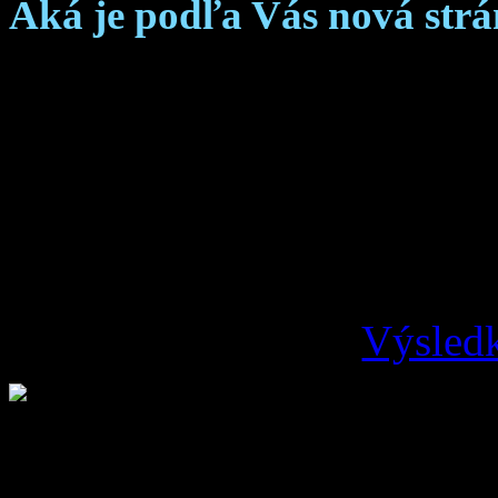
Aká je podľa Vás nová str
Skvelá
Dobrá
Je čo zlepšovať
Zlá
Výsledk
Loading ...