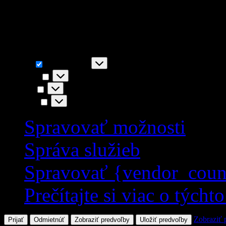
napr. funkčnosť stránky, You
akceptovaním súhlasíte s i
Funkčné
Funkčné
Vždy aktívny
Predvoľby
Predvoľby
Štatistiky
Štatistiky
Marketing
Marketing
Spravovať možnosti
Správa služieb
Spravovať {vendor_coun
Prečítajte si viac o týcht
Zobraziť 
Prijať
Odmietnúť
Zobraziť predvoľby
Uložiť predvoľby