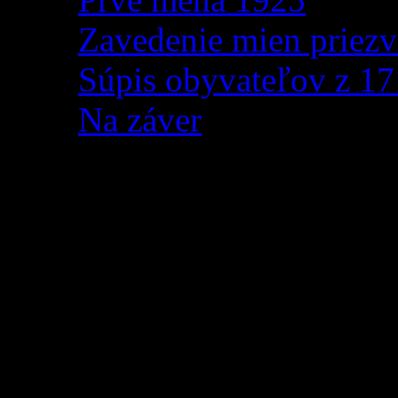
Zavedenie mien priezv
Súpis obyvateľov z 1
Na záver
Obec Zázrivá získala 
strediska záchrannej z
Našej obci bolo doručené o
spoluprácu a pomoc pri zác
2025. Ocenenie udelilo OS