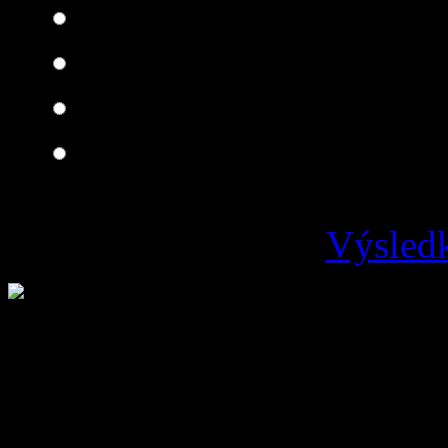
Skvelá
Dobrá
Je čo zlepšovať
Zlá
Výsledk
Loading ...
Vývoz odpadu