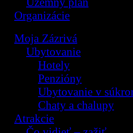
Územný plán
Organizácie
Moja Zázrivá
Ubytovanie
Hotely
Penzióny
Ubytovanie v súkro
Chaty a chalupy
Atrakcie
Čo vidieť – zažiť