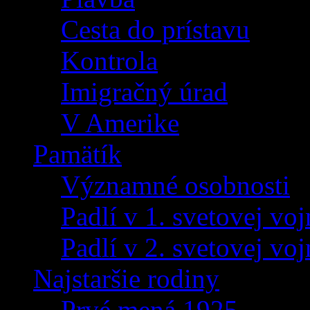
Cesta do prístavu
Kontrola
Imigračný úrad
V Amerike
Pamätík
Významné osobnosti
Padlí v 1. svetovej voj
Padlí v 2. svetovej voj
Najstaršie rodiny
Prvé mená 1925