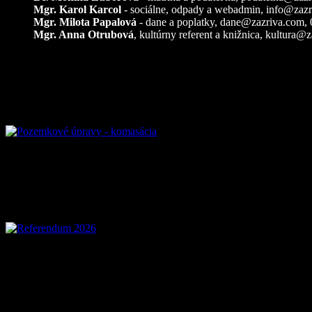
Mgr. Karol Karcol
- sociálne, odpady a webadmin,
info@zazr
Mgr. Milota Papalová
- dane a poplatky,
dane@zazriva.com
,
Mgr. Anna Otrubová
, kultúrny referent a knižnica,
kultura@z
Pozemkové úpravy – k
Referendum 2026
Voľby 2026 – Voľby d