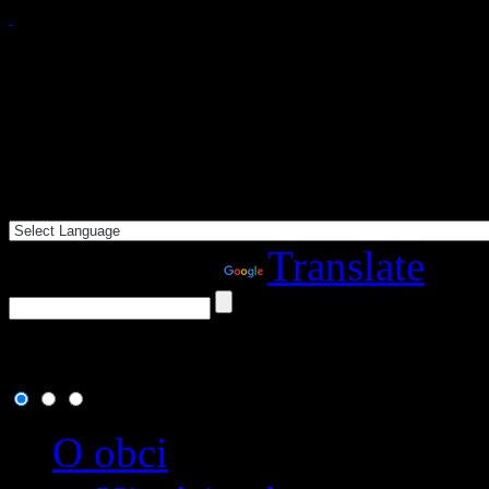
Powered by
Translate
7. august 2026
, dnes osla
O obci