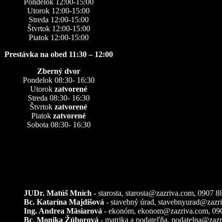
Pondelok 12:00-15:00
Utorok 12:00-15:00
Streda 12:00-15:00
Štvrtok 12:00-15:00
Piatok 12:00-15:00
Prestávka na obed 11:30 – 12:00
Zberný dvor
Pondelok 08:30- 16:30
Utorok
zatvorené
Streda 08:30- 16:30
Štvrtok
zatvorené
Piatok
zatvorené
Sobota 08:30- 16:30
Kontakty
JUDr. Matúš Mních
- starosta, starosta@zazriva.com,
0907 8
Bc. Katarína Majdišová
- stavebný úrad,
stavebnyurad@zazr
Ing. Andrea Mäsiarová
- ekonóm,
ekonom@zazriva.com
, 09
Bc
.
Monika Žúborová
- matrika a podateľňa,
podatelna@zazr