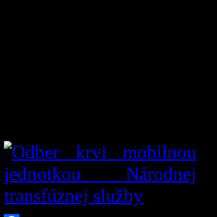
– vyplníte dotazník,
– lekár Vám poradí v prípade
darovať krv,
– odoberie sa Vám vzorka na
– pokiaľ sú výsledky v nor
ml krvi do sterilných odbe