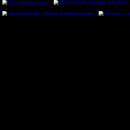
Oficiálna stránka obce Zázr
05 Zázrivá, IČO: 00315010
VÚB:SK45 0200 0000 0000