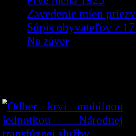
Zavedenie mien priezv
Súpis obyvateľov z 1
Na záver
Odber krvi mobilnou j
transfúznej služby
Pr