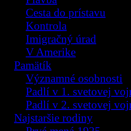
Cesta do prístavu
Kontrola
Imigračný úrad
V Amerike
Pamätík
Významné osobnosti
Padlí v 1. svetovej voj
Padlí v 2. svetovej voj
Najstaršie rodiny
Prvé mená 1925