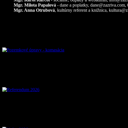
Mgr. Milota Papalová
- dane a poplatky,
dane@zazriva.com
,
Mgr. Anna Otrubová
, kultúrny referent a knižnica,
kultura@z
Pozemkové úpravy – k
Referendum 2026
Voľby 2026 – Voľby d