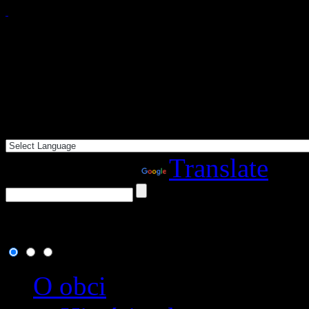
Powered by
Translate
6. august 2026
, dnes osla
O obci