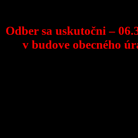
bude on alebo niekto z jeh
Odber sa uskutočni – 06.3
v budove obecného úra
Kto môže darovať krv?
Každý, kto:
– má vek od 18 do 60 roko
– váži viac ako 50 kg,
– nemal 2 týždne hnačky an
– je aspoň 3 týždne po douž