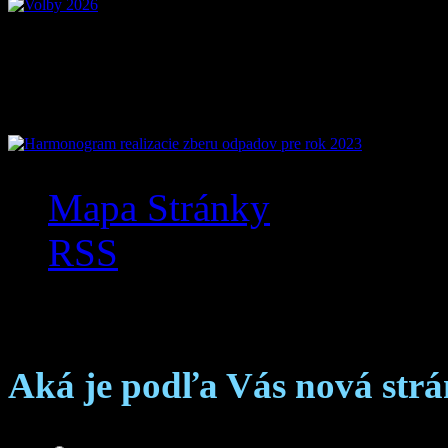
Mobilná aplikácia Zázr
Mapa Stránky
RSS
Anketa
Aká je podľa Vás nová str
Skvelá