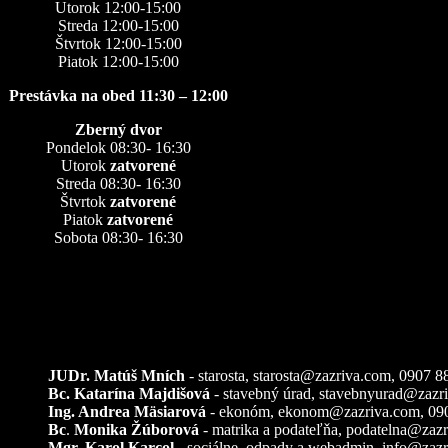
Utorok 12:00-15:00
Streda 12:00-15:00
Štvrtok 12:00-15:00
Piatok 12:00-15:00
Prestávka na obed 11:30 – 12:00
Zberný dvor
Pondelok 08:30- 16:30
Utorok
zatvorené
Streda 08:30- 16:30
Štvrtok
zatvorené
Piatok
zatvorené
Sobota 08:30- 16:30
Kontakty
JUDr. Matúš Mních
- starosta, starosta@zazriva.com,
0907 8
Bc. Katarína Majdišová
- stavebný úrad,
stavebnyurad@zazr
Ing. Andrea Mäsiarová
- ekonóm,
ekonom@zazriva.com
, 09
Bc
.
Monika Žúborová
- matrika a podateľňa,
podatelna@zazr
Mgr. Karol Karcol
- sociálne, odpady a webadmin,
info@zazr