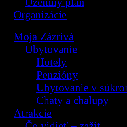
Územný plán
Organizácie
Moja Zázrivá
Ubytovanie
Hotely
Penzióny
Ubytovanie v súkro
Chaty a chalupy
Atrakcie
Čo vidieť – zažiť