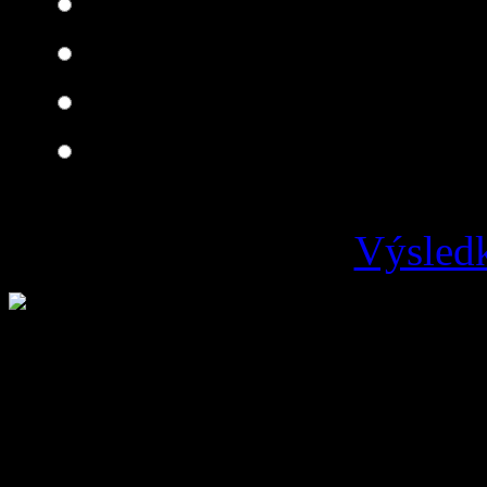
Dobrá
Je čo zlepšovať
Zlá
Výsledk
Loading ...
Vývoz odpadu