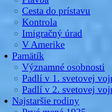
Cesta do prístavu
Kontrola
Imigračný úrad
V Amerike
Pamätík
Významné osobnosti
Padlí v 1. svetovej voj
Padlí v 2. svetovej voj
Najstaršie rodiny
Prvé mená 1925