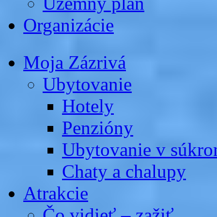
Územný plán
Organizácie
Moja Zázrivá
Ubytovanie
Hotely
Penzióny
Ubytovanie v súkro
Chaty a chalupy
Atrakcie
Čo vidieť – zažiť