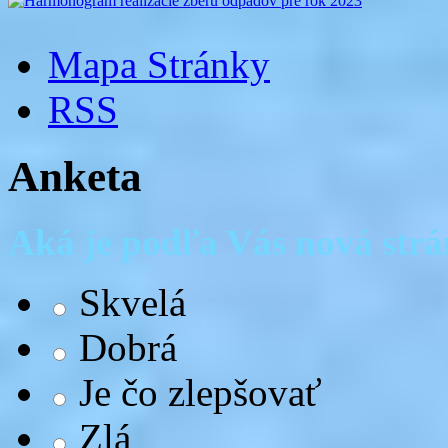
Mapa Stránky
RSS
Anketa
Aká je podľa Vás nová str
Skvelá
Dobrá
Je čo zlepšovať
Zlá