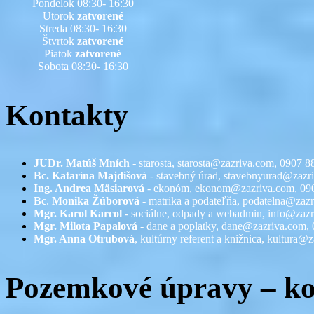
Pondelok 08:30- 16:30
Utorok
zatvorené
Streda 08:30- 16:30
Štvrtok
zatvorené
Piatok
zatvorené
Sobota 08:30- 16:30
Kontakty
JUDr. Matúš Mních
- starosta, starosta@zazriva.com,
0907 8
Bc. Katarína Majdišová
- stavebný úrad,
stavebnyurad@zazr
Ing. Andrea Mäsiarová
- ekonóm,
ekonom@zazriva.com
, 09
Bc
.
Monika Žúborová
- matrika a podateľňa,
podatelna@zazr
Mgr. Karol Karcol
- sociálne, odpady a webadmin,
info@zazr
Mgr. Milota Papalová
- dane a poplatky,
dane@zazriva.com
,
Mgr. Anna Otrubová
, kultúrny referent a knižnica,
kultura@z
Pozemkové úpravy – k