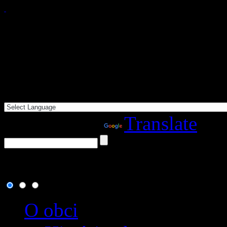
Powered by
Translate
7. august 2026
, dnes osla
O obci