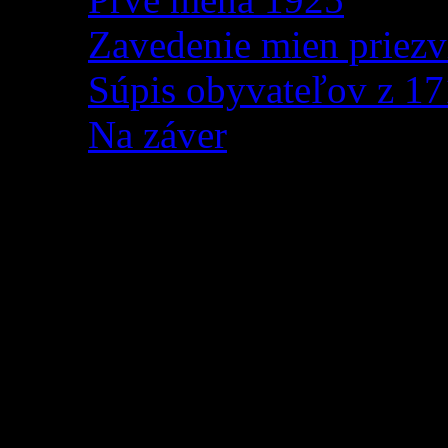
Zavedenie mien priezv
Súpis obyvateľov z 1
Na záver
Oznámenie o organizov
podujatia -Jánošík – S
Základné informácie o po
Deň a čas:
9. septembra 2
z piatka na sobotu) na O