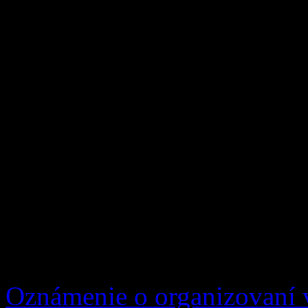
Východiskové miesto,
podujatia
:
Plavecká časť 3,8 km
: Slan
Cyklistická časť 180 km
Podzámok – Hruštín – Br
Lesná – Zázrivá – Tercho
Oravská Lesná – Zázrivá – 
Bežecká časť 42,2 km
: Ter
Rozsutec – Štefanová- Bobo
Oznámenie o organizovaní v