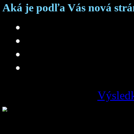
Aká je podľa Vás nová str
Skvelá
Dobrá
Je čo zlepšovať
Zlá
Výsledk
Loading ...