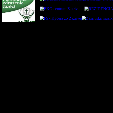
Oficiálna stránka obce Zázr
05 Zázrivá, IČO: 00315010
VÚB:SK45 0200 0000 0000