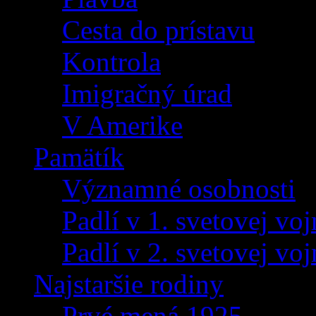
Cesta do prístavu
Kontrola
Imigračný úrad
V Amerike
Pamätík
Významné osobnosti
Padlí v 1. svetovej voj
Padlí v 2. svetovej voj
Najstaršie rodiny
Prvé mená 1925