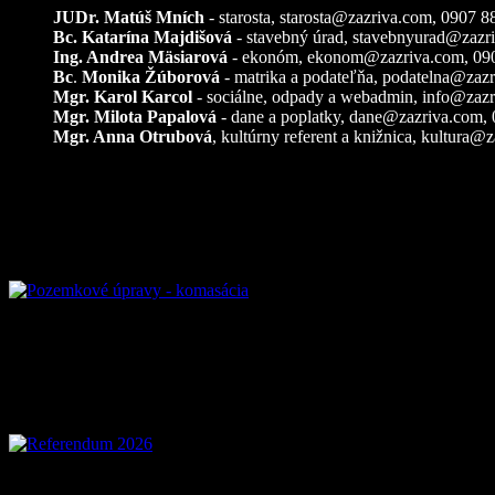
JUDr. Matúš Mních
- starosta, starosta@zazriva.com,
0907 8
Bc. Katarína Majdišová
- stavebný úrad,
stavebnyurad@zazr
Ing. Andrea Mäsiarová
- ekonóm,
ekonom@zazriva.com
, 09
Bc
.
Monika Žúborová
- matrika a podateľňa,
podatelna@zazr
Mgr. Karol Karcol
- sociálne, odpady a webadmin,
info@zazr
Mgr. Milota Papalová
- dane a poplatky,
dane@zazriva.com
,
Mgr. Anna Otrubová
, kultúrny referent a knižnica,
kultura@z
Pozemkové úpravy – k
Referendum 2026