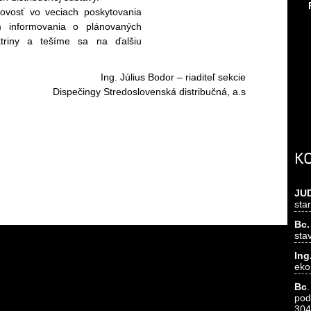
vosť vo veciach poskytovania
 informovania o plánovaných
ktriny a tešíme sa na ďalšiu
Ing. Július Bodor – riaditeľ sekcie
Dispečingy Stredoslovenská distribučná, a.s
K
JU
sta
Bc.
sta
In
eko
Bc
pod
304