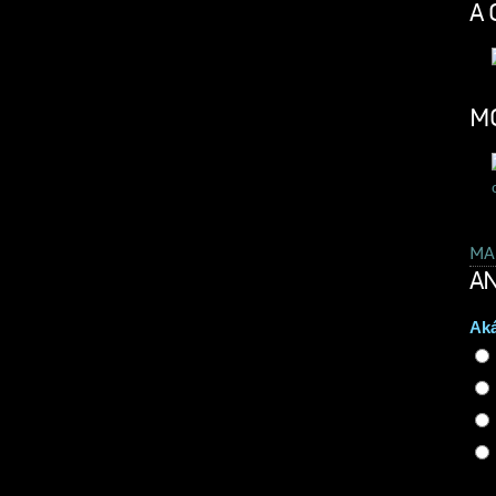
A 
MO
MA
AN
Aká