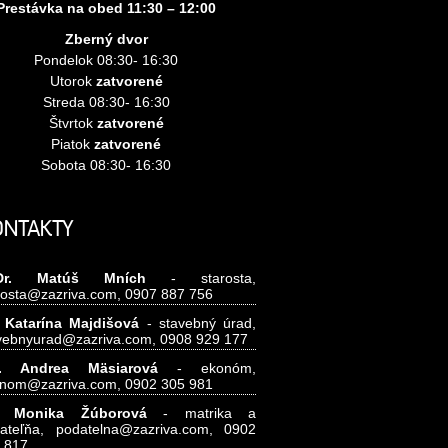
Prestávka na obed 11:30 – 12:00
Zberný dvor
Pondelok 08:30- 16:30
Utorok
zatvorené
Streda 08:30- 16:30
Štvrtok
zatvorené
Piatok
zatvorené
Sobota 08:30- 16:30
ONTAKTY
Dr. Matúš Mních
- starosta,
rosta@zazriva.com,
0907 887 756
 Katarína Majdišová
- stavebný úrad,
vebnyurad@zazriva.com,
0908 929 177
g. Andrea Mäsiarová
- ekonóm,
nom@zazriva.com
, 0902 305 981
.
Monika Žúborová
- matrika a
ateľňa,
podatelna@zazriva.com,
0902
 817