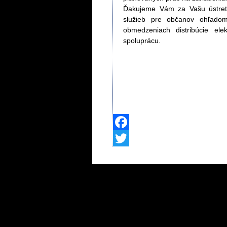
Ďakujeme Vám za Vašu ústreto
služieb pre občanov ohľadom
obmedzeniach distribúcie ele
spoluprácu.
Facebook
Twitter