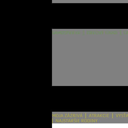
SAMOSPRÁVA
OBECNÝ ÚRAD
Ú
MOJA ZÁZRIVÁ
ATRAKCIE
VYSŤ
NAJSTARŠIE RODINY