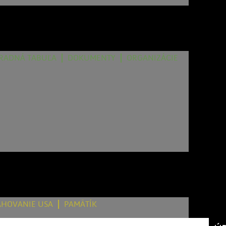
RADNÁ TABUĽA
DOKUMENTY
ORGANIZÁCIE
AHOVANIE USA
PAMÄTÍK