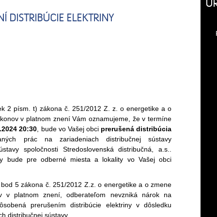
Ú
 DISTRIBÚCIE ELEKTRINY
k 2 písm. t) zákona č. 251/2012 Z. z. o energetike a o
ákonov v platnom znení Vám oznamujeme, že v termíne
.2024 20:30
,
bude vo Vašej obci
prerušená distribúcia
ch prác na zariadeniach distribučnej sústavy
ústavy spoločnosti Stredoslovenská distribučná, a.s..
ny bude pre odberné miesta a lokality vo Vašej obci
 bod 5 zákona č. 251/2012 Z.z. o energetike a o zmene
ov v platnom znení, odberateľom nevzniká nárok na
ôsobená prerušením distribúcie elektriny v dôsledku
h distribučnej sústavy.