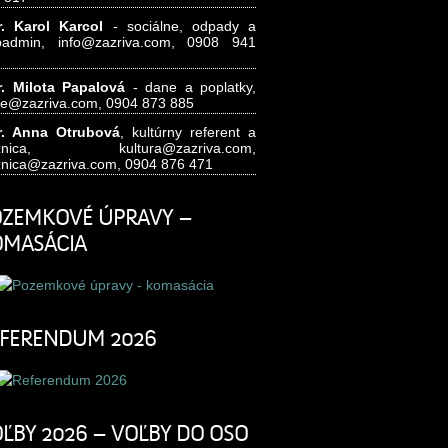
. Karol Karcol
- sociálne, odpady a
badmin,
info@zazriva.com,
0908 941
. Milota Papalová
- dane a poplatky,
e@zazriva.com
, 0904 873 885
. Anna Otrubová
, kultúrny referent a
nižnica,
kultura@zazriva.com,
znica@zazriva.com
, 0904 876 471
ZEMKOVÉ ÚPRAVY –
OMASÁCIA
FERENDUM 2026
ĽBY 2026 – VOĽBY DO OSO