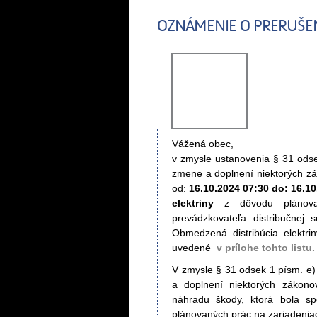
OZNÁMENIE O PRERUŠENÍ
Vážená obec,
v zmysle ustanovenia § 31 odse
zmene a doplnení niektorých z
od:
16.10.2024 07:30 do: 16.10
elektriny
z dôvodu plánovaný
prevádzkovateľa distribučnej s
Obmedzená distribúcia elektri
uvedené
v prílohe toh
to listu.
V zmysle § 31 odsek 1 písm. e)
a doplnení niektorých zákon
náhradu škody, ktorá bola sp
plánovaných prác na zariadeniac