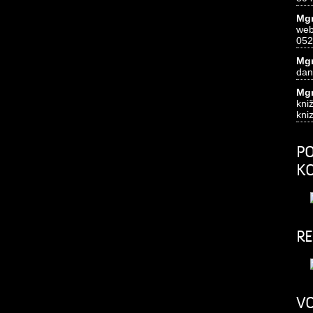
Mgr
we
052
Mgr
dan
Mgr
k
kni
PO
K
RE
VO