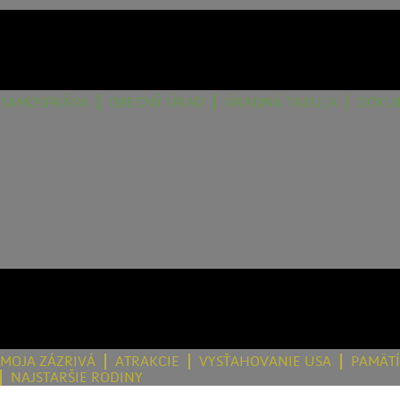
SAMOSPRÁVA
OBECNÝ ÚRAD
ÚRADNÁ TABUĽA
DOKU
MOJA ZÁZRIVÁ
ATRAKCIE
VYSŤAHOVANIE USA
PAMÄT
NAJSTARŠIE RODINY