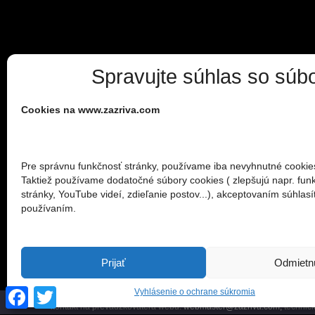
Spravujte súhlas so súb
Cookies na www.zazriva.com
Pre správnu funkčnosť stránky, používame iba nevyhnutné cookie
Taktiež používame dodatočné súbory cookies ( zlepšujú napr. fun
stránky, YouTube videí, zdieľanie postov...), akceptovaním súhlasít
používaním.
Prijať
Odmietn
Facebook
Twitter
Vyhlásenie o ochrane súkromia
Oficiálna stránka obce Zázrivá Obec Zázrivá, Stred 409, 027 05 Záz
kontakt na prevádzkovateľa webu:
webmaster@zazriva.com,
technick