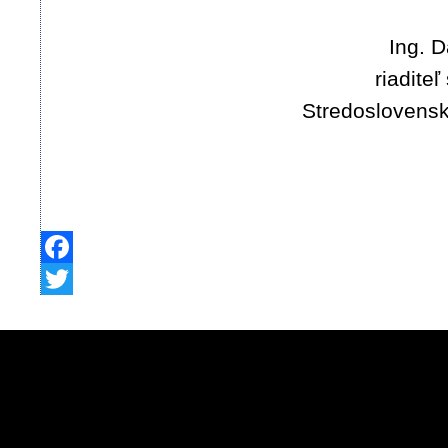
Ing. 
riadite
Stredoslovenská
Facebook
Twitter