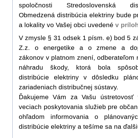
spoločnosti Stredoslovenská dis
Obmedzená distribúcia elektriny bude p
a lokality vo Vašej obci uvedené
v prílo
V zmysle § 31 odsek 1 písm. e) bod 5 z
Z.z. o energetike a o zmene a dop
zákonov v platnom znení, odberateľom 
náhradu škody, ktorá bola spôso
distribúcie elektriny v dôsledku plá
zariadeniach distribučnej sústavy.
Ďakujeme Vám za Vašu ústretovosť 
veciach poskytovania služieb pre obča
ohľadom informovania o plánovaný
distribúcie elektriny a tešíme sa na ďalš