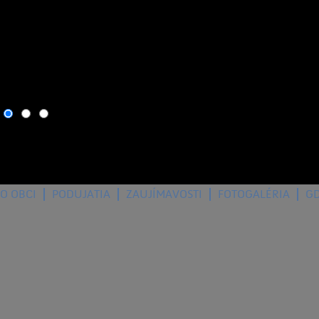
6. august 2026
, dnes osla
O OBCI
PODUJATIA
ZAUJÍMAVOSTI
FOTOGALÉRIA
G