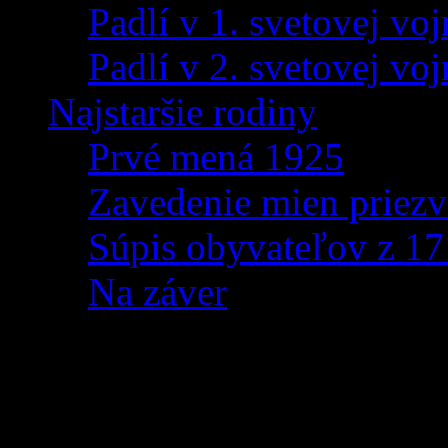
Padlí v 1. svetovej voj
Padlí v 2. svetovej voj
Najstaršie rodiny
Prvé mená 1925
Zavedenie mien priezv
Súpis obyvateľov z 1
Na záver
OZNÁMENIE O PRER
ELEKTRINY