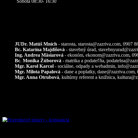
Sobota 08:30- 16:30
Kontakty
JUDr. Matúš Mních
- starosta, starosta@zazriva.com,
0907 8
Bc. Katarína Majdišová
- stavebný úrad,
stavebnyurad@zazr
Ing. Andrea Mäsiarová
- ekonóm,
ekonom@zazriva.com
, 09
Bc
.
Monika Žúborová
- matrika a podateľňa,
podatelna@zazr
Mgr. Karol Karcol
- sociálne, odpady a webadmin,
info@zazr
Mgr. Milota Papalová
- dane a poplatky,
dane@zazriva.com
,
Mgr. Anna Otrubová
, kultúrny referent a knižnica,
kultura@z
Pozemkové úpravy – k