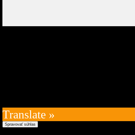
Oficiálna stránka obce Zázr
05 Zázrivá, IČO: 00315010
VÚB:SK45 0200 0000 0000
kontakt na prevádzkovateľ
technický prevádzkovateľ:
Posledná aktualizácia: 202
Translate »
Spravovať súhlas