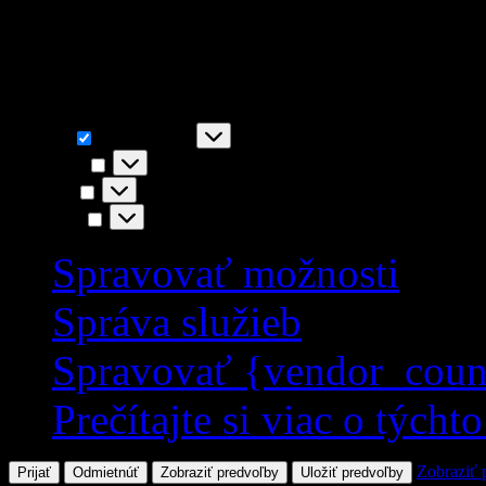
napr. funkčnosť stránky, You
akceptovaním súhlasíte s i
Funkčné
Funkčné
Vždy aktívny
Predvoľby
Predvoľby
Štatistiky
Štatistiky
Marketing
Marketing
Spravovať možnosti
Správa služieb
Spravovať {vendor_coun
Prečítajte si viac o týcht
Zobraziť 
Prijať
Odmietnúť
Zobraziť predvoľby
Uložiť predvoľby