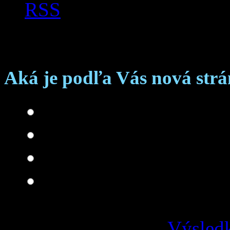
RSS
Anketa
Aká je podľa Vás nová str
Skvelá
Dobrá
Je čo zlepšovať
Zlá
Výsledk