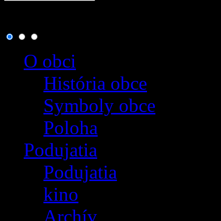
7. august 2026
, dnes osla
O obci
História obce
Symboly obce
Poloha
Podujatia
Podujatia
kino
Archív