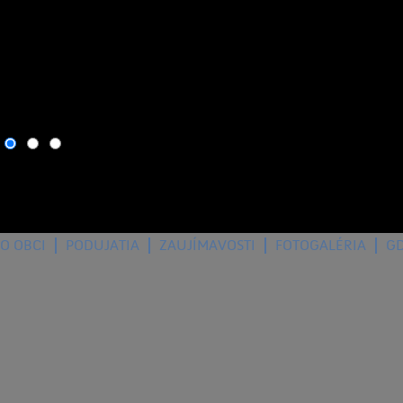
7. august 2026
, dnes osla
O OBCI
PODUJATIA
ZAUJÍMAVOSTI
FOTOGALÉRIA
G