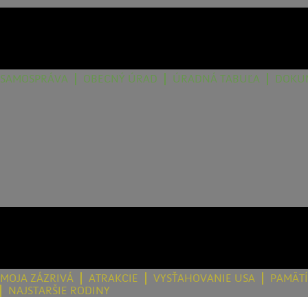
SAMOSPRÁVA
OBECNÝ ÚRAD
ÚRADNÁ TABUĽA
DOKU
MOJA ZÁZRIVÁ
ATRAKCIE
VYSŤAHOVANIE USA
PAMÄT
NAJSTARŠIE RODINY