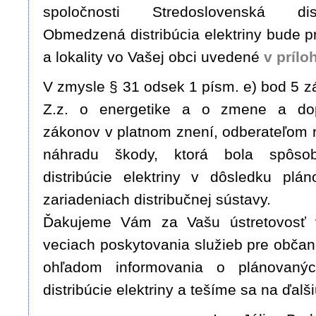
spoločnosti Stredoslovenská dis
Obmedzená distribúcia elektriny bude p
a lokality vo Vašej obci uvedené
v prílo
V zmysle § 31 odsek 1 písm. e) bod 5 z
Z.z. o energetike a o zmene a dop
zákonov v platnom znení, odberateľom 
náhradu škody, ktorá bola spôso
distribúcie elektriny v dôsledku plá
zariadeniach distribučnej sústavy.
Ďakujeme Vám za Vašu ústretovosť 
veciach poskytovania služieb pre obča
ohľadom informovania o plánovaný
distribúcie elektriny a tešíme sa na ďalš