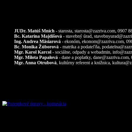
Kontakty
JUDr. Matúš Mních
- starosta, starosta@zazriva.com,
0907 8
Bc. Katarína Majdišová
- stavebný úrad,
stavebnyurad@zazr
Ing. Andrea Mäsiarová
- ekonóm,
ekonom@zazriva.com
, 09
Bc
.
Monika Žúborová
- matrika a podateľňa,
podatelna@zazr
Mgr. Karol Karcol
- sociálne, odpady a webadmin,
info@zazr
Mgr. Milota Papalová
- dane a poplatky,
dane@zazriva.com
,
Mgr. Anna Otrubová
, kultúrny referent a knižnica,
kultura@z
Pozemkové úpravy – k
Referendum 2026