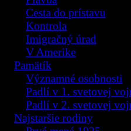
Cesta do prístavu
Kontrola
Imigračný úrad
V Amerike
Pamätík
Významné osobnosti
Padlí v 1. svetovej voj
Padlí v 2. svetovej voj
Najstaršie rodiny
Prvé mená 1925