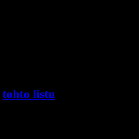
20.09.2022 08:00 do: 20.0
prerušená distribúcia el
prác na zariadeniach distr
distribučnej sústavy 
distribučná, a.s.. Obmedze
odberné miesta a lokality
tohto listu
.
V zmysle § 31 odsek 1 pís
Z.z. o energetike a o zmen