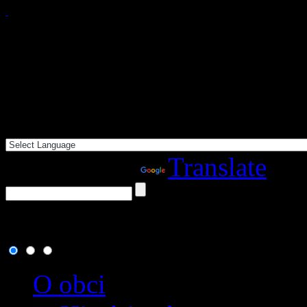
Powered by
Translate
7. august 2026
, dnes osla
O obci