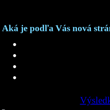
Anketa
Aká je podľa Vás nová str
Skvelá
Dobrá
Je čo zlepšovať
Zlá
Výsledk