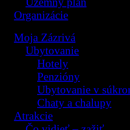
Územný plán
Organizácie
Moja Zázrivá
Ubytovanie
Hotely
Penzióny
Ubytovanie v súkro
Chaty a chalupy
Atrakcie
Čo vidieť – zažiť