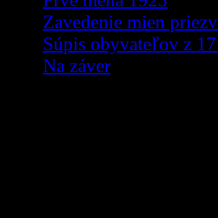
Zavedenie mien priezv
Súpis obyvateľov z 1
Na záver
Oznámenie o prerušení d
Vážená obec,
v zmysle ustanovenia § 
251/2012 Z. z. o energetik
zákonov v platnom znení