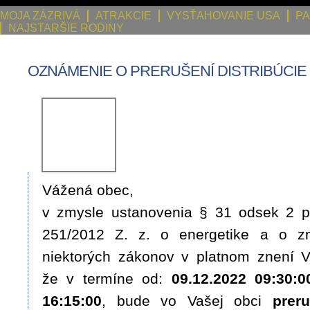
MOJA ZÁZRIVÁ
ATRAKCIE
VYSŤAHOVANIE USA
PA
NAJSTARŠIE RODINY
OZNÁMENIE O PRERUŠENÍ DISTRIBÚCIE
Vážená obec,
v zmysle ustanovenia § 31 odsek 2 pí
251/2012 Z. z. o energetike a o z
niektorých zákonov v platnom znení
že v termíne od:
09.12.2022 09:30:0
16:15:00
,
bude vo Vašej obci
preru