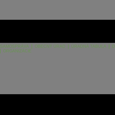
SAMOSPRÁVA
OBECNÝ ÚRAD
ÚRADNÁ TABUĽA
D
ORGANIZÁCIE