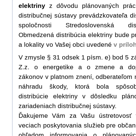
elektriny
z dôvodu plánovaných prác 
distribučnej sústavy prevádzkovateľa di
spoločnosti Stredoslovenská dis
Obmedzená distribúcia elektriny bude p
a lokality vo Vašej obci uvedené
v prílo
V zmysle § 31 odsek 1 písm. e) bod 5 z
Z.z. o energetike a o zmene a dop
zákonov v platnom znení, odberateľom 
náhradu škody, ktorá bola spôso
distribúcie elektriny v dôsledku plá
zariadeniach distribučnej sústavy.
Ďakujeme Vám za Vašu ústretovosť 
veciach poskytovania služieb pre obča
ohľadom informovania o plánovaný