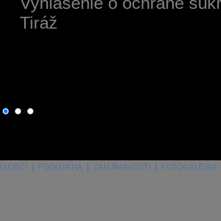
Vyhlásenie o ochrane súk
Tiráž
7. august 2026
, dnes osla
O OBCI
PODUJATIA
ZAUJÍMAVOSTI
FOTOGALÉRIA