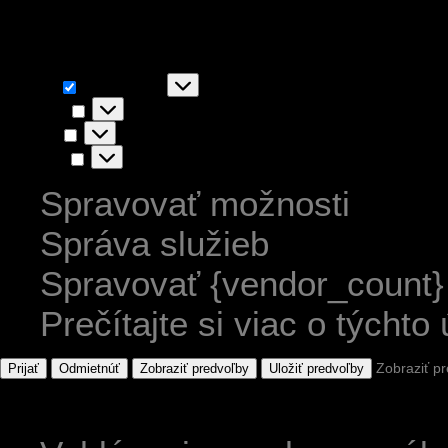
akceptovaním súhlasíte s ic
Funkčné
Funkčné
Vždy aktívny
Predvoľby
Predvoľby
Štatistiky
Štatistiky
Marketing
Marketing
Spravovať možnosti
Správa služieb
Spravovať {vendor_count}
Prečítajte si viac o týchto
Zobraziť p
Prijať
Odmietnúť
Zobraziť predvoľby
Uložiť predvoľby