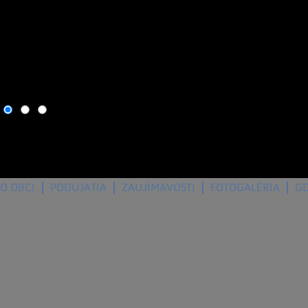
6. august 2026
, dnes osla
O OBCI
PODUJATIA
ZAUJÍMAVOSTI
FOTOGALÉRIA
G