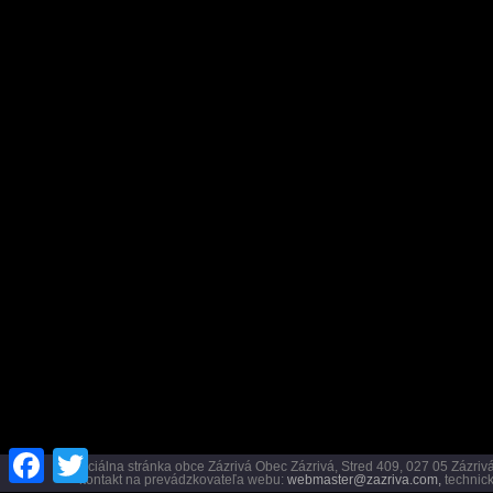
Facebook
Twitter
Oficiálna stránka obce Zázrivá Obec Zázrivá, Stred 409, 027 05 Záz
kontakt na prevádzkovateľa webu:
webmaster@zazriva.com,
technick