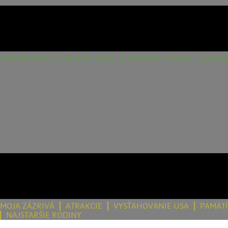
SAMOSPRÁVA
OBECNÝ ÚRAD
ÚRADNÁ TABUĽA
DOKU
MOJA ZÁZRIVÁ
ATRAKCIE
VYSŤAHOVANIE USA
PAMÄT
NAJSTARŠIE RODINY