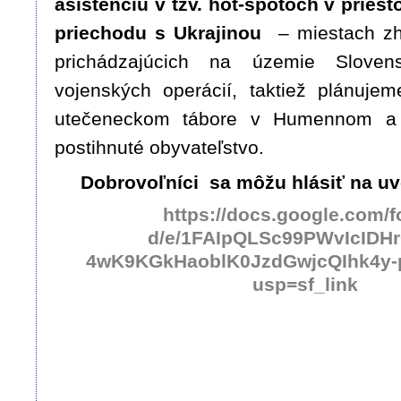
asistenciu v tzv. hot-spotoch v pries
priechodu s Ukrajinou
– miestach zh
prichádzajúcich na územie Slove
vojenských operácií, taktiež plánuje
utečeneckom tábore v Humennom a i
postihnuté obyvateľstvo.
Dobrovoľníci sa môžu hlásiť na u
https://docs.google.com/f
d/e/1FAIpQLSc99PWvIcIDHr
4wK9KGkHaoblK0JzdGwjcQIhk4y-
usp=sf_link