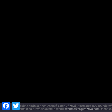
Facebook
Twitter
Oficiálna stránka obce Zázrivá Obec Zázrivá, Stred 409, 027 05 Záz
kontakt na prevádzkovateľa webu:
webmaster@zazriva.com,
technick