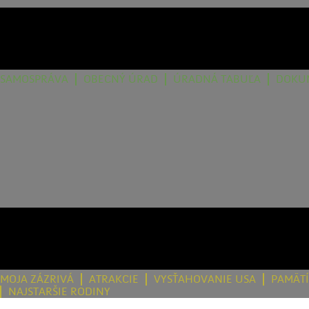
SAMOSPRÁVA
OBECNÝ ÚRAD
ÚRADNÁ TABUĽA
DOKU
MOJA ZÁZRIVÁ
ATRAKCIE
VYSŤAHOVANIE USA
PAMÄT
NAJSTARŠIE RODINY