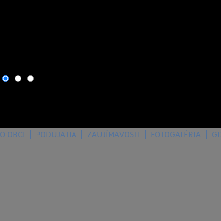
7. august 2026
, dnes osla
O OBCI
PODUJATIA
ZAUJÍMAVOSTI
FOTOGALÉRIA
G