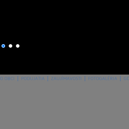
6. august 2026
, dnes osla
O OBCI
PODUJATIA
ZAUJÍMAVOSTI
FOTOGALÉRIA
G