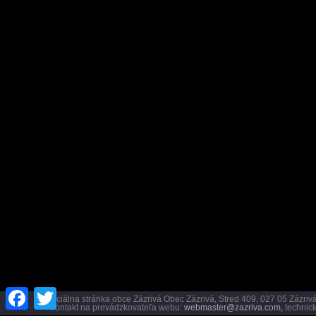
Facebook
Twitter
Oficiálna stránka obce Zázrivá Obec Zázrivá, Stred 409, 027 05 Záz
kontakt na prevádzkovateľa webu:
webmaster@zazriva.com,
technick