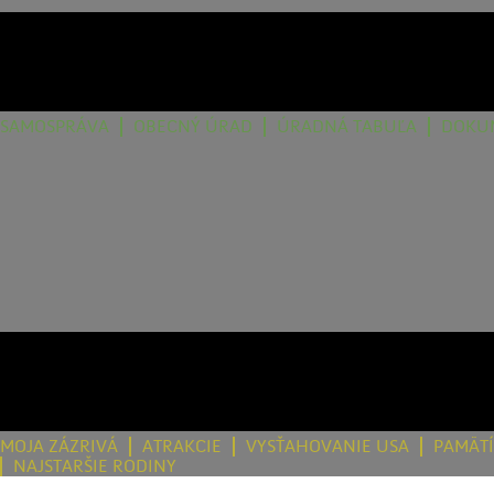
SAMOSPRÁVA
OBECNÝ ÚRAD
ÚRADNÁ TABUĽA
DOKU
MOJA ZÁZRIVÁ
ATRAKCIE
VYSŤAHOVANIE USA
PAMÄT
NAJSTARŠIE RODINY