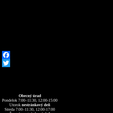
svornosti.
Na záver chceme
poďakova
prípravu a výzdobu adve
Facebook
Twitter
Úradné hodiny
Obecný úrad
Pondelok 7:00–11:30, 12:00-15:00
Utorok
nestránkový deň
Streda 7:00–11:30, 12:00-17:00