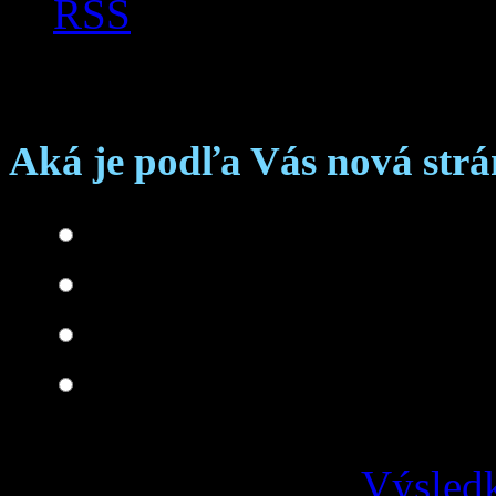
RSS
Anketa
Aká je podľa Vás nová str
Skvelá
Dobrá
Je čo zlepšovať
Zlá
Výsledk