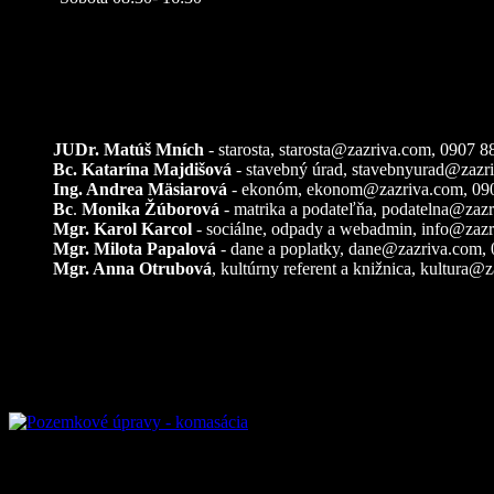
Kontakty
JUDr. Matúš Mních
- starosta, starosta@zazriva.com,
0907 8
Bc. Katarína Majdišová
- stavebný úrad,
stavebnyurad@zazr
Ing. Andrea Mäsiarová
- ekonóm,
ekonom@zazriva.com
, 09
Bc
.
Monika Žúborová
- matrika a podateľňa,
podatelna@zazr
Mgr. Karol Karcol
- sociálne, odpady a webadmin,
info@zazr
Mgr. Milota Papalová
- dane a poplatky,
dane@zazriva.com
,
Mgr. Anna Otrubová
, kultúrny referent a knižnica,
kultura@z
Pozemkové úpravy – k