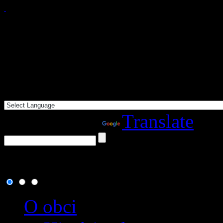
Powered by
Translate
9. august 2026
, dnes osla
O obci