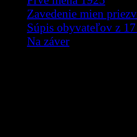
Zavedenie mien priezv
Súpis obyvateľov z 1
Na záver
Posvätenie adventného 
V
nedeľu 27.11.2022
po svä
kde nám náš duchovný ot
spoločný
adventný venie
adventnú sviecu
, ktorá 