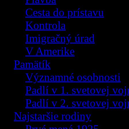
Cesta do prístavu
Kontrola
Imigračný úrad
V Amerike
Pamätík
Významné osobnosti
Padlí v 1. svetovej voj
Padlí v 2. svetovej voj
Najstaršie rodiny
Prvé mená 1925