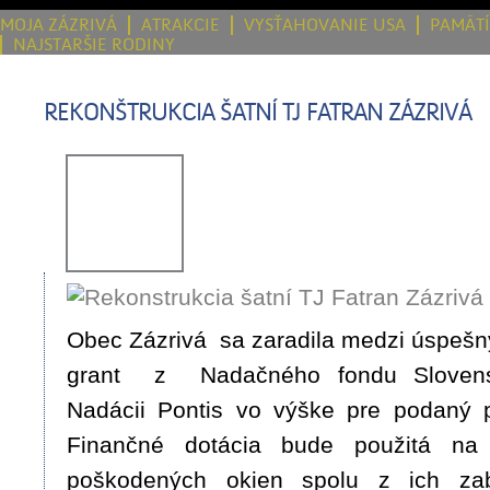
MOJA ZÁZRIVÁ
ATRAKCIE
VYSŤAHOVANIE USA
PAMÄT
NAJSTARŠIE RODINY
REKONŠTRUKCIA ŠATNÍ TJ FATRAN ZÁZRIVÁ
Obec Zázrivá sa zaradila medzi úspeš
grant z Nadačného fondu Slovensk
Nadácii Pontis vo výške pre podaný 
Finančné dotácia bude použitá na
poškodených okien spolu z ich zab