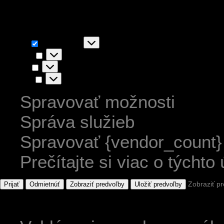
akceptovaním súhlasíte s ic
Funkčné
Funkčné
Vždy aktívny
Predvoľby
Predvoľby
Štatistiky
Štatistiky
Marketing
Marketing
Spravovať možnosti
Správa služieb
Spravovať {vendor_count}
Prečítajte si viac o týchto
Zobraziť p
Prijať
Odmietnúť
Zobraziť predvoľby
Uložiť predvoľby