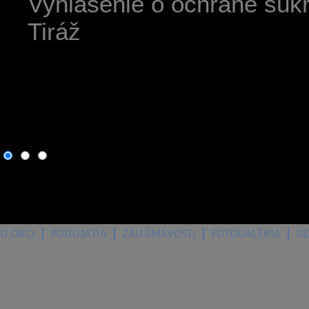
Vyhlásenie o ochrane súk
Tiráž
6. august 2026
, dnes osla
O OBCI
PODUJATIA
ZAUJÍMAVOSTI
FOTOGALÉRIA
G