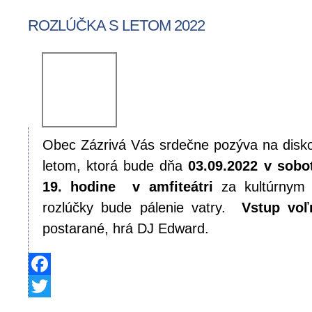
ROZLÚČKA S LETOM 2022
Obec Zázrivá Vás srdečne pozýva na disk
letom, ktorá bude dňa
03.09.2022 v sobo
19. hodine v amfiteátri
za kultúrnym
rozlúčky bude pálenie vatry.
Vstup voľ
postarané, hrá DJ Edward.
Facebook
Twitter