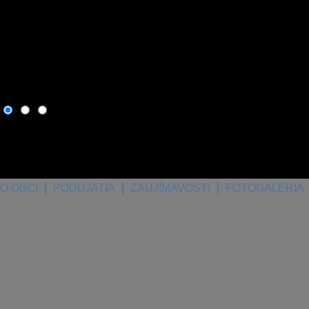
6. august 2026
, dnes osla
O OBCI
PODUJATIA
ZAUJÍMAVOSTI
FOTOGALÉRIA