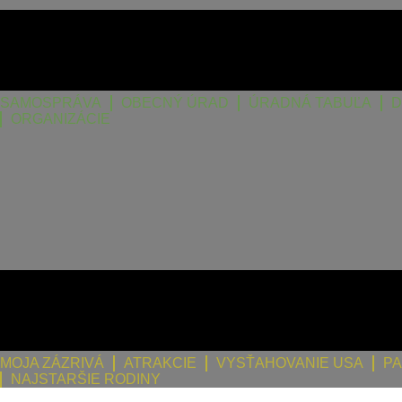
SAMOSPRÁVA
OBECNÝ ÚRAD
ÚRADNÁ TABUĽA
D
ORGANIZÁCIE
MOJA ZÁZRIVÁ
ATRAKCIE
VYSŤAHOVANIE USA
PA
NAJSTARŠIE RODINY