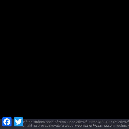
Facebook
Twitter
Oficiálna stránka obce Zázrivá Obec Zázrivá, Stred 409, 027 05 Záz
kontakt na prevádzkovateľa webu:
webmaster@zazriva.com,
technick