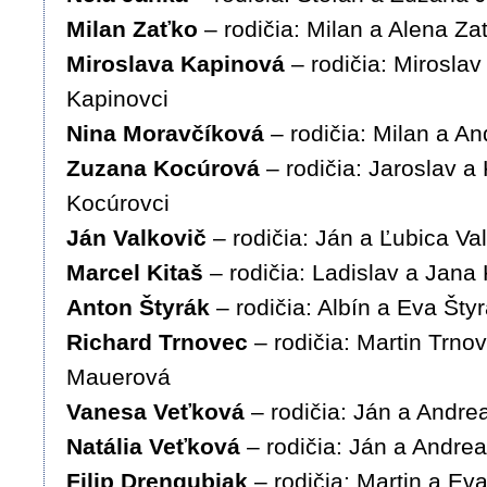
Milan Zaťko
– rodičia: Milan a Alena Za
Miroslava Kapinová
– rodičia: Mirosla
Kapinovci
Nina Moravčíková
– rodičia: Milan a A
Zuzana Kocúrová
– rodičia: Jaroslav a
Kocúrovci
Ján Valkovič
– rodičia: Ján a Ľubica Va
Marcel Kitaš
– rodičia: Ladislav a Jana 
Anton Štyrák
– rodičia: Albín a Eva Šty
Richard Trnovec
– rodičia: Martin Trno
Mauerová
Vanesa Veťková
– rodičia: Ján a Andre
Natália Veťková
– rodičia: Ján a Andre
Filip Drengubiak
– rodičia: Martin a Ev