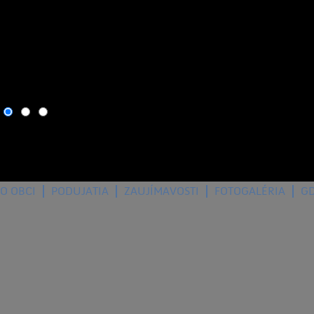
9. august 2026
, dnes osla
O OBCI
PODUJATIA
ZAUJÍMAVOSTI
FOTOGALÉRIA
G