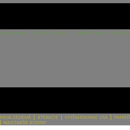
SAMOSPRÁVA
OBECNÝ ÚRAD
ÚRADNÁ TABUĽA
DOKU
MOJA ZÁZRIVÁ
ATRAKCIE
VYSŤAHOVANIE USA
PAMÄT
NAJSTARŠIE RODINY