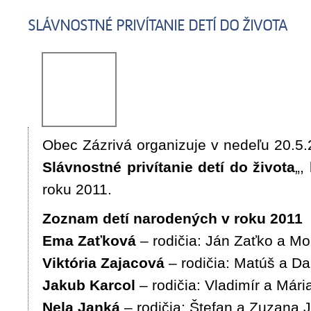
SLÁVNOSTNÉ PRIVÍTANIE DETÍ DO ŽIVOTA
Obec Zázrivá organizuje v nedeľu 20.5.
Slávnostné privítanie detí do života
„,
roku 2011.
Zoznam detí narodených v roku 2011
Ema Zaťková
– rodičia: Ján Zaťko a M
Viktória Zajacová
– rodičia: Matúš a Da
Jakub Karcol
– rodičia: Vladimír a Mári
Nela Janká
– rodičia: Štefan a Zuzana 