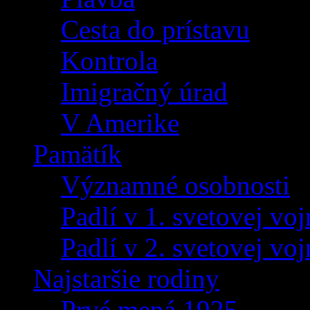
Cesta do prístavu
Kontrola
Imigračný úrad
V Amerike
Pamätík
Významné osobnosti
Padlí v 1. svetovej voj
Padlí v 2. svetovej voj
Najstaršie rodiny
Prvé mená 1925