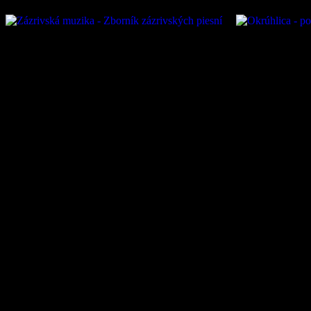
Oficiálna stránka obce Zázr
05 Zázrivá, IČO: 00315010
VÚB:SK45 0200 0000 0000
kontakt na prevádzkovateľ