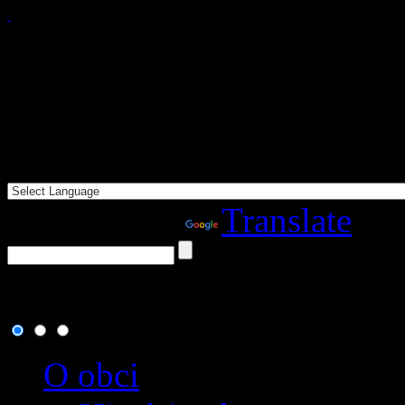
Powered by
Translate
5. august 2026
, dnes osla
O obci