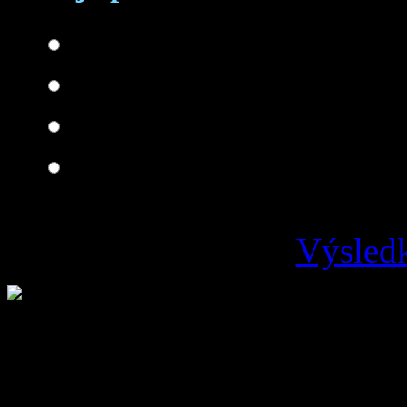
Skvelá
Dobrá
Je čo zlepšovať
Zlá
Výsledk
Loading ...