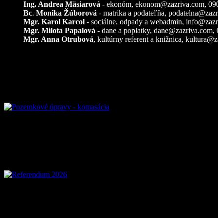
Ing. Andrea Mäsiarová
- ekonóm,
ekonom@zazriva.com
, 09
Bc
.
Monika Žúborová
- matrika a podateľňa,
podatelna@zazr
Mgr. Karol Karcol
- sociálne, odpady a webadmin,
info@zazr
Mgr. Milota Papalová
- dane a poplatky,
dane@zazriva.com
,
Mgr. Anna Otrubová
, kultúrny referent a knižnica,
kultura@z
Pozemkové úpravy – k
Referendum 2026
Voľby 2026 – Voľby d