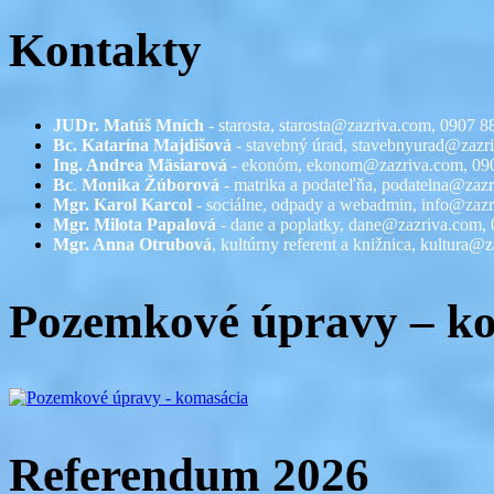
Kontakty
JUDr. Matúš Mních
- starosta, starosta@zazriva.com,
0907 8
Bc. Katarína Majdišová
- stavebný úrad,
stavebnyurad@zazr
Ing. Andrea Mäsiarová
- ekonóm,
ekonom@zazriva.com
, 09
Bc
.
Monika Žúborová
- matrika a podateľňa,
podatelna@zazr
Mgr. Karol Karcol
- sociálne, odpady a webadmin,
info@zazr
Mgr. Milota Papalová
- dane a poplatky,
dane@zazriva.com
,
Mgr. Anna Otrubová
, kultúrny referent a knižnica,
kultura@z
Pozemkové úpravy – k
Referendum 2026