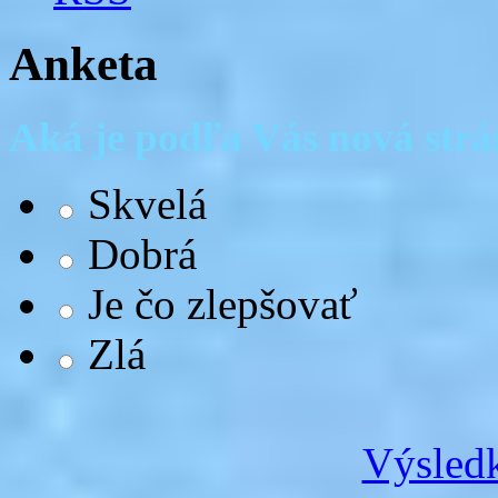
Anketa
Aká je podľa Vás nová str
Skvelá
Dobrá
Je čo zlepšovať
Zlá
Výsledk