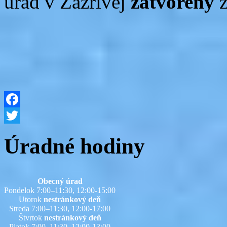
úrad v Zázrivej
zatvorený
Facebook
Twitter
Úradné hodiny
Obecný úrad
Pondelok 7:00–11:30, 12:00-15:00
Utorok
nestránkový deň
Streda 7:00–11:30, 12:00-17:00
Štvrtok
nestránkový deň
Piatok 7:00–11:30, 12:00-13:00