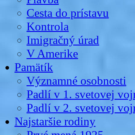
Cesta do prístavu
Kontrola
Imigračný úrad
V Amerike
Pamätík
Významné osobnosti
Padlí v 1. svetovej voj
Padlí v 2. svetovej voj
Najstaršie rodiny
Prvé mená 1925