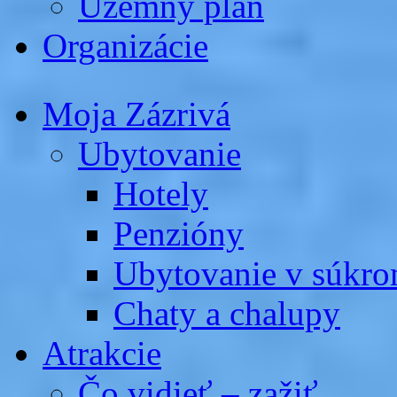
Územný plán
Organizácie
Moja Zázrivá
Ubytovanie
Hotely
Penzióny
Ubytovanie v súkro
Chaty a chalupy
Atrakcie
Čo vidieť – zažiť