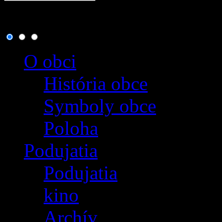
7. august 2026
, dnes osla
O obci
História obce
Symboly obce
Poloha
Podujatia
Podujatia
kino
Archív