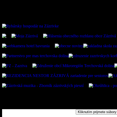
ZAUJÍMAVÉ ODKAZ
Kliknutím prijmete súbory