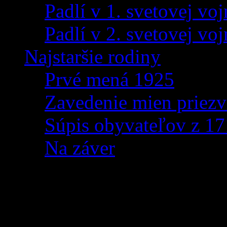
Padlí v 1. svetovej voj
Padlí v 2. svetovej voj
Najstaršie rodiny
Prvé mená 1925
Zavedenie mien priezv
Súpis obyvateľov z 1
Na záver
STAVEBNÝ ÚRAD – za