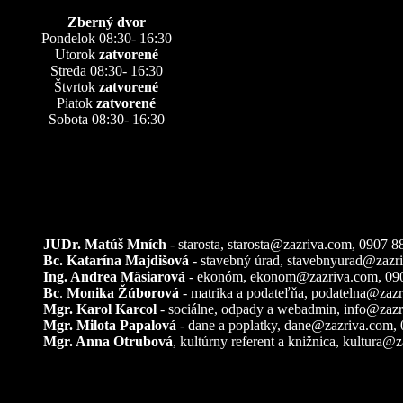
Zberný dvor
Pondelok 08:30- 16:30
Utorok
zatvorené
Streda 08:30- 16:30
Štvrtok
zatvorené
Piatok
zatvorené
Sobota 08:30- 16:30
Kontakty
JUDr. Matúš Mních
- starosta, starosta@zazriva.com,
0907 8
Bc. Katarína Majdišová
- stavebný úrad,
stavebnyurad@zazr
Ing. Andrea Mäsiarová
- ekonóm,
ekonom@zazriva.com
, 09
Bc
.
Monika Žúborová
- matrika a podateľňa,
podatelna@zazr
Mgr. Karol Karcol
- sociálne, odpady a webadmin,
info@zazr
Mgr. Milota Papalová
- dane a poplatky,
dane@zazriva.com
,
Mgr. Anna Otrubová
, kultúrny referent a knižnica,
kultura@z