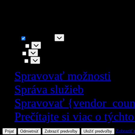
napr. funkčnosť stránky, You
akceptovaním súhlasíte s i
Funkčné
Funkčné
Vždy aktívny
Predvoľby
Predvoľby
Štatistiky
Štatistiky
Marketing
Marketing
Spravovať možnosti
Správa služieb
Spravovať {vendor_coun
Prečítajte si viac o týcht
Zobraziť 
Prijať
Odmietnúť
Zobraziť predvoľby
Uložiť predvoľby