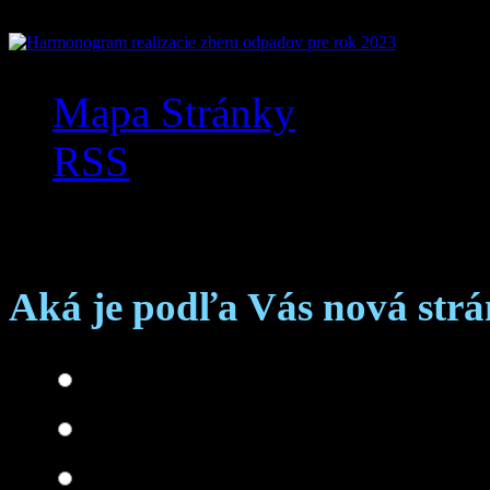
Mapa Stránky
RSS
Anketa
Aká je podľa Vás nová str
Skvelá
Dobrá
Je čo zlepšovať