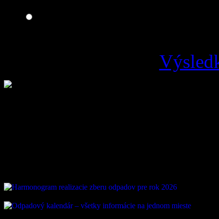
Zlá
Výsledk
Loading ...
Vývoz odpadu